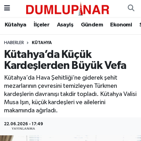
Asayiş
Kütahya Hava Durumu
Kütahya
İlçeler
Asayiş
Gündem
Ekonomi
Diğer
Kütahya Trafik Yoğunluk Haritası
HABERLER
KÜTAHYA
Kütahya’da Küçük
Dünya
Süper Lig Puan Durumu ve Fikstür
Kardeşlerden Büyük Vefa
Eğitim
Tüm Manşetler
Kütahya’da Hava Şehitliği’ne giderek şehit
mezarlarının çevresini temizleyen Türkmen
Ekonomi
Son Dakika Haberleri
kardeşlerin davranışı takdir topladı. Kütahya Valisi
Musa Işın, küçük kardeşleri ve ailelerini
Eleman
Haber Arşivi
makamında ağırladı.
Emlak
22.06.2026 - 17:49
YAYINLANMA
Gündem