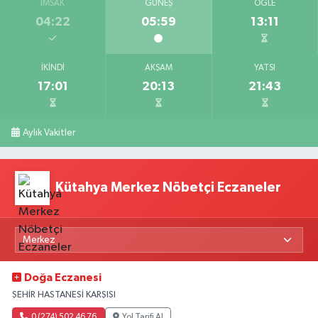
İMSAK
GÜNEŞ
ÖĞLE
04:22
05:59
13:11
İKINDI
AKŞAM
YATSI
17:01
20:13
21:43
Aylık Vakitler
Kütahya Merkez Nöbetçi Eczaneler
Doğa Eczanesi
ŞEHİR HASTANESİ KARŞISI
0 (274) 502 46 76
Yol Tarifi Al