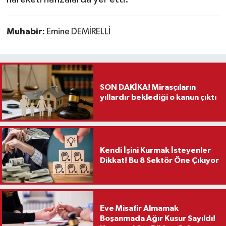
Muhabir:
Emine DEMİRELLİ
SON DAKİKA! Mirasçıların
yıllardır beklediği o kanun çıktı
Kendi İşini Kurmak İsteyenler
Dikkat! Bu 8 Sektör Öne Çıkıyor
Eve Misafir Almamak
Boşanmada Ağır Kusur Sayıldı!