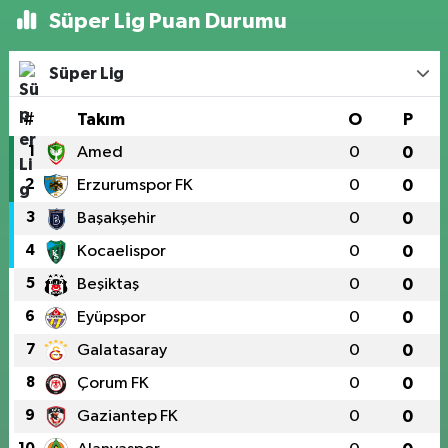
Süper Lig Puan Durumu
Süper Lig
#
Takım
O
P
1
Amed
0
0
2
Erzurumspor FK
0
0
3
Başakşehir
0
0
4
Kocaelispor
0
0
5
Beşiktaş
0
0
6
Eyüpspor
0
0
7
Galatasaray
0
0
8
Çorum FK
0
0
9
Gaziantep FK
0
0