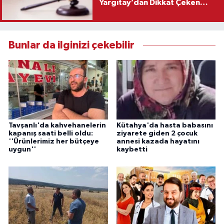
Yargıtay’dan Dikkat Çeken
Karar
Bunlar da ilginizi çekebilir
Tavşanlı'da kahvehanelerin
Kütahya'da hasta babasını
kapanış saati belli oldu:
ziyarete giden 2 çocuk
''Ürünlerimiz her bütçeye
annesi kazada hayatını
uygun''
kaybetti