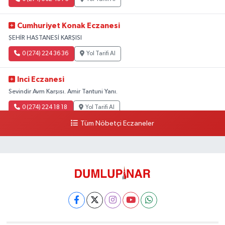
Cumhuriyet Konak Eczanesi
ŞEHİR HASTANESİ KARŞISI
0 (274) 224 36 36
Yol Tarifi Al
Inci Eczanesi
Sevindir Avm Karşısı. Amir Tantuni Yanı.
0 (274) 224 18 18
Yol Tarifi Al
Tüm Nöbetçi Eczaneler