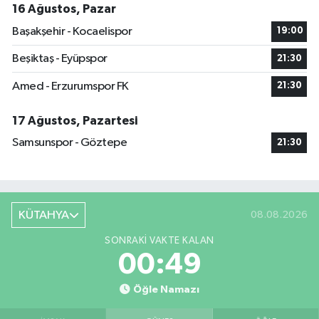
16 Ağustos, Pazar
Başakşehir - Kocaelispor
19:00
Beşiktaş - Eyüpspor
21:30
Amed - Erzurumspor FK
21:30
17 Ağustos, Pazartesi
Samsunspor - Göztepe
21:30
KÜTAHYA
08.08.2026
SONRAKI VAKTE KALAN
00:48
Öğle Namazı