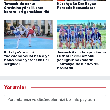
Tavşanlı'da nohut
Kütahya Bu Kez Beyaz
üretimine yönelik arazi
Perdede Konuşulacak!
kontrolleri gerçekleştirildi
Kütahya'da minik
Tavşanlı Akıncılarspor Kadın
taekwondocular belediye
Futbol Takımı sezonu
bahçesinde yeteneklerini
yenilgisiz noktaladı:
sergiledi
''Kütahya'da bir devrim
başlattık''
Yorumlar