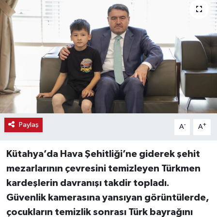
Haber
Haber İlanlar
Kültür-Sanat
Magazin
Resmi İlanlar
Paylaş
-
+
A
A
Sağlık
Kütahya’da Hava Şehitliği’ne giderek şehit
Seri İlan
mezarlarının çevresini temizleyen Türkmen
kardeşlerin davranışı takdir topladı.
Siyaset
Güvenlik kamerasına yansıyan görüntülerde,
çocukların temizlik sonrası Türk bayrağını
Spor