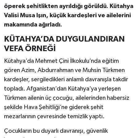
öperek şehitlikten ayrıldığı görüldü. Kütahya
Teknoloji
Valisi Musa Işın, küçük kardeşleri ve ailelerini
makamında ağırladı.
Vasıta
KÜTAHYA’DA DUYGULANDIRAN
Vefat Haberleri
VEFA ÖRNEĞİ
Kütahya’da Mehmet Çini İlkokulu’nda eğitim
Yaşam
gören Azim, Abdurrahman ve Muhsin Türkmen
kardeşler, sergiledikleri anlamlı davranışla takdir
topladı. Afganistan’dan Kütahya’ya yerleşen
Türkmen ailenin üç çocuğu, ailelerinden habersiz
şekilde Hava Şehitliği’ne giderek şehit
mezarlarının çevresinde temizlik yaptı.
Çocukların bu duyarlı davranışı, güvenlik