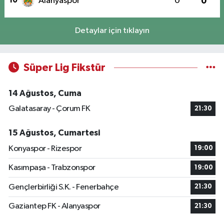
10
Alanyaspor
0
0
Detaylar için tıklayın
Süper Lig Fikstür
14 Ağustos, Cuma
Galatasaray - Çorum FK
21:30
15 Ağustos, Cumartesi
Konyaspor - Rizespor
19:00
Kasımpaşa - Trabzonspor
19:00
Gençlerbirliği S.K. - Fenerbahçe
21:30
Gaziantep FK - Alanyaspor
21:30