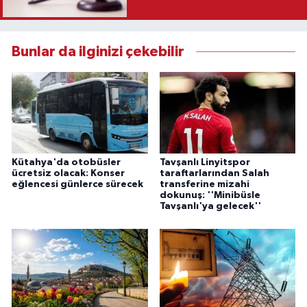
Karar
Bunlar da ilginizi çekebilir
Kütahya'da otobüsler
Tavşanlı Linyitspor
ücretsiz olacak: Konser
taraftarlarından Salah
eğlencesi günlerce sürecek
transferine mizahi
dokunuş: ''Minibüsle
Tavşanlı'ya gelecek''