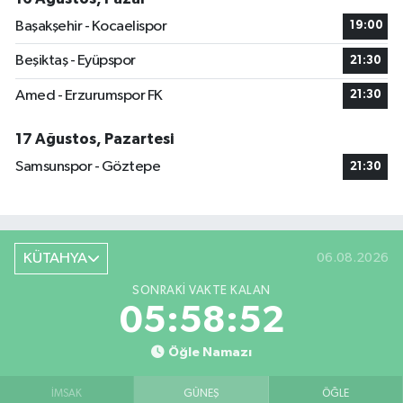
Başakşehir - Kocaelispor
19:00
Beşiktaş - Eyüpspor
21:30
Amed - Erzurumspor FK
21:30
17 Ağustos, Pazartesi
Samsunspor - Göztepe
21:30
KÜTAHYA
06.08.2026
SONRAKI VAKTE KALAN
05:58:51
Öğle Namazı
İMSAK
GÜNEŞ
ÖĞLE