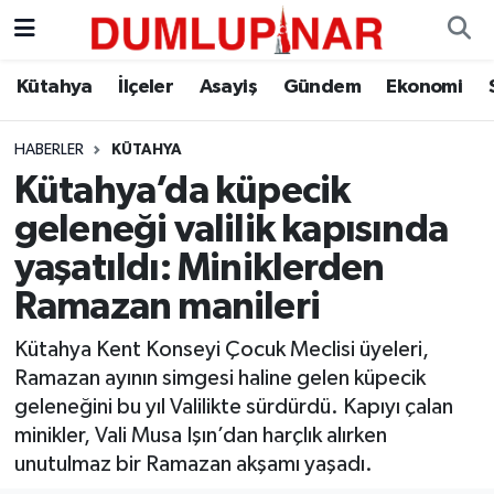
Asayiş
Kütahya Hava Durumu
Kütahya
İlçeler
Asayiş
Gündem
Ekonomi
Diğer
Kütahya Trafik Yoğunluk Haritası
HABERLER
KÜTAHYA
Kütahya’da küpecik
Dünya
Süper Lig Puan Durumu ve Fikstür
geleneği valilik kapısında
Eğitim
Tüm Manşetler
yaşatıldı: Miniklerden
Ramazan manileri
Ekonomi
Son Dakika Haberleri
Kütahya Kent Konseyi Çocuk Meclisi üyeleri,
Eleman
Haber Arşivi
Ramazan ayının simgesi haline gelen küpecik
geleneğini bu yıl Valilikte sürdürdü. Kapıyı çalan
Emlak
minikler, Vali Musa Işın’dan harçlık alırken
unutulmaz bir Ramazan akşamı yaşadı.
Gündem