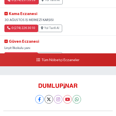
0 (274) 231 59 59
Yol Tarifi Al
Kama Eczanesi
30 AĞUSTOS İŞ MERKEZİ KARŞISI
0 (274) 226 30 10
Yol Tarifi Al
Güven Eczanesi
Linyit İlkokulu yanı
0 (274) 224 34 74
Yol Tarifi Al
Tüm Nöbetçi Eczaneler