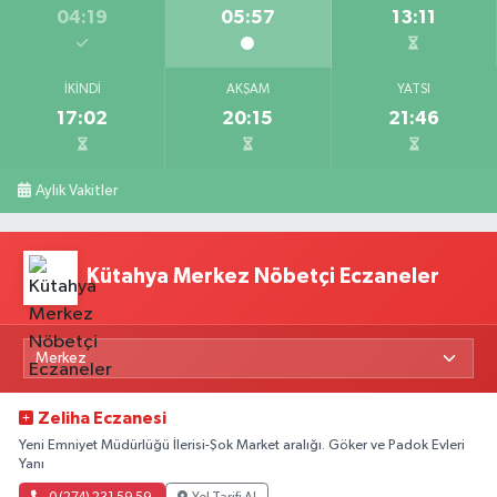
04:19
05:57
13:11
İKINDI
AKŞAM
YATSI
17:02
20:15
21:46
Aylık Vakitler
Kütahya Merkez Nöbetçi Eczaneler
Zeliha Eczanesi
Yeni Emniyet Müdürlüğü İlerisi-Şok Market aralığı. Göker ve Padok Evleri
Yanı