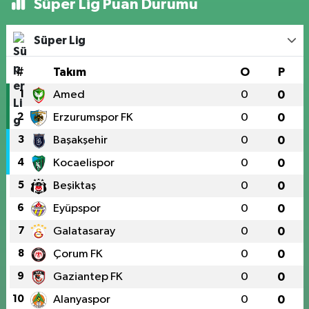
Süper Lig Puan Durumu
Süper Lig
#
Takım
O
P
1
Amed
0
0
2
Erzurumspor FK
0
0
3
Başakşehir
0
0
4
Kocaelispor
0
0
5
Beşiktaş
0
0
6
Eyüpspor
0
0
7
Galatasaray
0
0
8
Çorum FK
0
0
9
Gaziantep FK
0
0
10
Alanyaspor
0
0