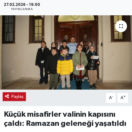
27.02.2026 - 19:00
YAYINLANMA
Haber
Haber İlanlar
Kültür-Sanat
Magazin
Resmi İlanlar
Sağlık
Paylaş
-
+
A
A
Seri İlan
Küçük misafirler valinin kapısını
Siyaset
çaldı: Ramazan geleneği yaşatıldı
Spor