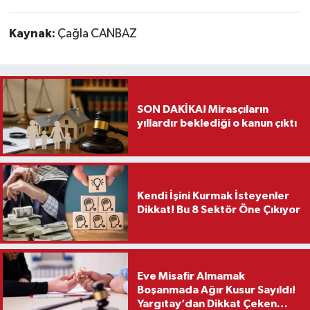
Kaynak:
Çağla CANBAZ
SON DAKİKA! Mirasçıların
yıllardır beklediği o kanun çıktı
Kendi İşini Kurmak İsteyenler
Dikkat! Bu 8 Sektör Öne Çıkıyor
Eve Misafir Almamak
Boşanmada Ağır Kusur Sayıldı!
Yargıtay’dan Dikkat Çeken