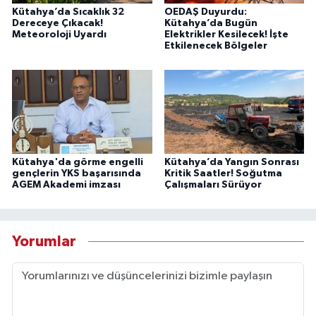
Kütahya’da Sıcaklık 32
OEDAŞ Duyurdu:
Dereceye Çıkacak!
Kütahya’da Bugün
Meteoroloji Uyardı
Elektrikler Kesilecek! İşte
Etkilenecek Bölgeler
Kütahya'da görme engelli
Kütahya’da Yangın Sonrası
gençlerin YKS başarısında
Kritik Saatler! Soğutma
AGEM Akademi imzası
Çalışmaları Sürüyor
Yorumlar