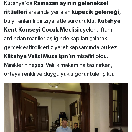
Kütahya’da
Ramazan ayının geleneksel
ritüelleri
arasında yer alan
küpecik geleneği
,
Teknoloji
bu yıl anlamlı bir ziyaretle sürdürüldü.
Kütahya
Vasıta
Kent Konseyi Çocuk Meclisi
üyeleri, iftarın
ardından maniler eşliğinde kapıları çalarak
Vefat Haberleri
gerçekleştirdikleri ziyaret kapsamında bu kez
Kütahya Valisi Musa Işın’ın
misafiri oldu.
Yaşam
Miniklerin neşesi Valilik makamına taşınırken,
ortaya renkli ve duygu yüklü görüntüler çıktı.