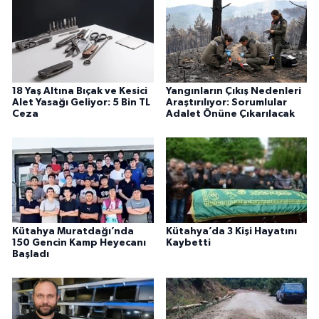
18 Yaş Altına Bıçak ve Kesici
Yangınların Çıkış Nedenleri
Alet Yasağı Geliyor: 5 Bin TL
Araştırılıyor: Sorumlular
Ceza
Adalet Önüne Çıkarılacak
Kütahya Muratdağı’nda
Kütahya’da 3 Kişi Hayatını
150 Gencin Kamp Heyecanı
Kaybetti
Başladı