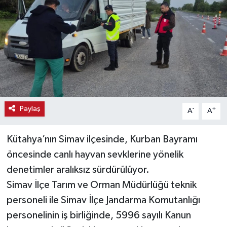
Haber
Haber İlanlar
Kültür-Sanat
Magazin
Paylaş
-
+
A
A
Resmi İlanlar
Kütahya’nın Simav ilçesinde, Kurban Bayramı
Sağlık
öncesinde canlı hayvan sevklerine yönelik
denetimler aralıksız sürdürülüyor.
Seri İlan
Simav İlçe Tarım ve Orman Müdürlüğü teknik
Siyaset
personeli ile Simav İlçe Jandarma Komutanlığı
personelinin iş birliğinde, 5996 sayılı Kanun
Spor