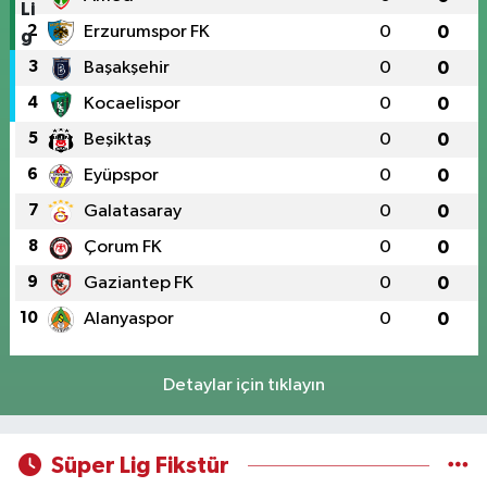
2
Erzurumspor FK
0
0
3
Başakşehir
0
0
4
Kocaelispor
0
0
5
Beşiktaş
0
0
6
Eyüpspor
0
0
7
Galatasaray
0
0
8
Çorum FK
0
0
9
Gaziantep FK
0
0
10
Alanyaspor
0
0
Detaylar için tıklayın
Süper Lig Fikstür