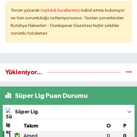
Yorum yazarak
topluluk kurallarımızı
kabul etmiş bulunuyor
ve tüm sorumluluğu üstleniyorsunuz. Yazılan yorumlardan
Kütahya Haberleri - Dumlupınar Gazetesi hiçbir şekilde
sorumlu tutulamaz.
Yükleniyor...
Süper Lig Puan Durumu
Süper Lig
#
Takım
O
P
1
Amed
0
0