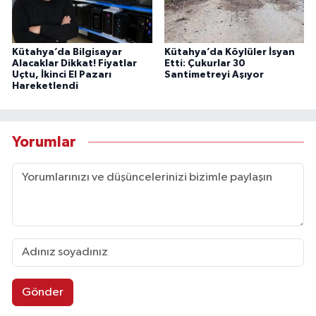
Kütahya’da Bilgisayar
Kütahya’da Köylüler İsyan
Alacaklar Dikkat! Fiyatlar
Etti: Çukurlar 30
Uçtu, İkinci El Pazarı
Santimetreyi Aşıyor
Hareketlendi
Yorumlar
Gönder