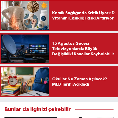
Kemik Sağlığında Kritik Uyarı: D
Vitamini Eksikliği Riski Artırıyor
15 Ağustos Gecesi
Televizyonlarda Büyük
Değişiklik! Kanallar Kaybolabilir
Okullar Ne Zaman Açılacak?
MEB Tarihi Açıkladı
Bunlar da ilginizi çekebilir