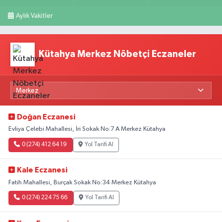
Aylık Vakitler
Kütahya Merkez Nöbetçi Eczaneler
Doğan Eczanesi
Evliya Çelebi Mahallesi, İri Sokak No:7 A Merkez Kütahya
0 (274) 412 64 19
Yol Tarifi Al
Kale Eczanesi
Fatih Mahallesi, Burçak Sokak No:34 Merkez Kütahya
0 (274) 224 75 66
Yol Tarifi Al