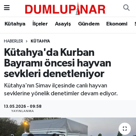
Asayiş
Kütahya Hava Durumu
Kütahya
İlçeler
Asayiş
Gündem
Ekonomi
Diğer
Kütahya Trafik Yoğunluk Haritası
HABERLER
KÜTAHYA
Kütahya'da Kurban
Dünya
Süper Lig Puan Durumu ve Fikstür
Bayramı öncesi hayvan
Eğitim
Tüm Manşetler
sevkleri denetleniyor
Ekonomi
Son Dakika Haberleri
Kütahya'nın Simav ilçesinde canlı hayvan
sevklerine yönelik denetimler devam ediyor.
Eleman
Haber Arşivi
13.05.2026 - 09:58
YAYINLANMA
Emlak
Gündem