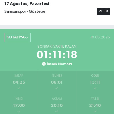
17 Ağustos, Pazartesi
Samsunspor - Göztepe
21:30
KÜTAHYA
10.08.2026
SONRAKI VAKTE KALAN
01:11:17
İmsak Namazı
İMSAK
GÜNEŞ
ÖĞLE
04:25
06:01
13:11
İKINDI
AKŞAM
YATSI
17:00
20:10
21:40