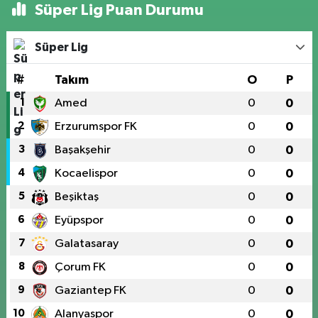
Süper Lig Puan Durumu
Süper Lig
#
Takım
O
P
1
Amed
0
0
2
Erzurumspor FK
0
0
3
Başakşehir
0
0
4
Kocaelispor
0
0
5
Beşiktaş
0
0
6
Eyüpspor
0
0
7
Galatasaray
0
0
8
Çorum FK
0
0
9
Gaziantep FK
0
0
10
Alanyaspor
0
0