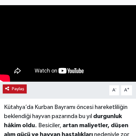
Haber
Haber İlanlar
Kültür-Sanat
Magazin
Resmi İlanlar
Sağlık
Paylaş
-
+
A
A
Seri İlan
Kütahya’da Kurban Bayramı öncesi hareketliliğin
beklendiği hayvan pazarında bu yıl
durgunluk
Siyaset
hâkim oldu
. Besiciler,
artan maliyetler, düşen
alım gücü ve hayvan hastalıkları
nedeniyle zor
Spor