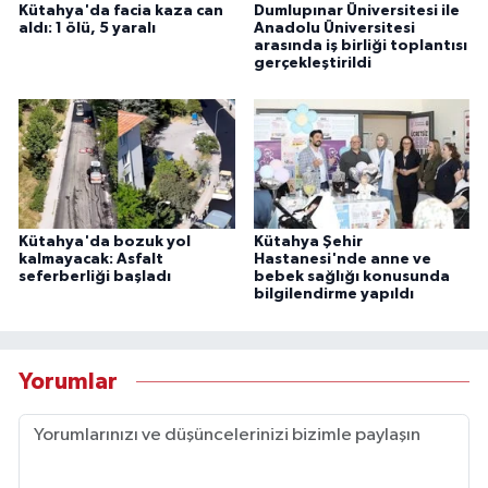
Kütahya'da facia kaza can
Dumlupınar Üniversitesi ile
aldı: 1 ölü, 5 yaralı
Anadolu Üniversitesi
arasında iş birliği toplantısı
gerçekleştirildi
Kütahya'da bozuk yol
Kütahya Şehir
kalmayacak: Asfalt
Hastanesi'nde anne ve
seferberliği başladı
bebek sağlığı konusunda
bilgilendirme yapıldı
Yorumlar