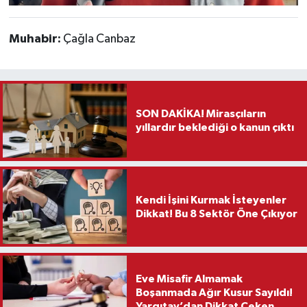
Muhabir:
Çağla Canbaz
SON DAKİKA! Mirasçıların
yıllardır beklediği o kanun çıktı
Kendi İşini Kurmak İsteyenler
Dikkat! Bu 8 Sektör Öne Çıkıyor
Eve Misafir Almamak
Boşanmada Ağır Kusur Sayıldı!
Yargıtay’dan Dikkat Çeken