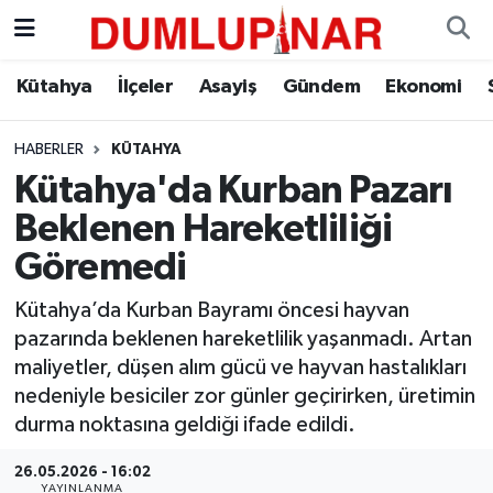
Asayiş
Kütahya Hava Durumu
Kütahya
İlçeler
Asayiş
Gündem
Ekonomi
Diğer
Kütahya Trafik Yoğunluk Haritası
HABERLER
KÜTAHYA
Kütahya'da Kurban Pazarı
Dünya
Süper Lig Puan Durumu ve Fikstür
Beklenen Hareketliliği
Eğitim
Tüm Manşetler
Göremedi
Ekonomi
Son Dakika Haberleri
Kütahya’da Kurban Bayramı öncesi hayvan
pazarında beklenen hareketlilik yaşanmadı. Artan
Eleman
Haber Arşivi
maliyetler, düşen alım gücü ve hayvan hastalıkları
nedeniyle besiciler zor günler geçirirken, üretimin
Emlak
durma noktasına geldiği ifade edildi.
26.05.2026 - 16:02
Gündem
YAYINLANMA