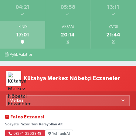
04:21
05:58
13:11
İKINDI
AKŞAM
YATSI
17:01
20:14
21:44
Aylık Vakitler
Kütahya Merkez Nöbetçi Eczaneler
Fatoş Eczanesi
Sosyete Pazarı Yanı Karayolları Altı
0 (274) 226 28 48
Yol Tarifi Al