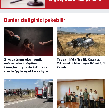
Karar
Bunlar da ilginizi çekebilir
Z kuşağının ekonomik
Tavşanlı'da Trafik Kazası:
mücadelesi büyüyor:
Otomobil Hurdaya Döndü, 1
Gençlerin yüzde 64’ü aile
Yaralı
desteğiyle ayakta kalıyor