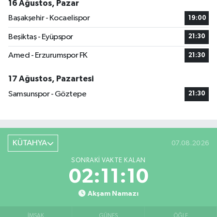
16 Ağustos, Pazar
Başakşehir - Kocaelispor
19:00
Beşiktaş - Eyüpspor
21:30
Amed - Erzurumspor FK
21:30
17 Ağustos, Pazartesi
Samsunspor - Göztepe
21:30
KÜTAHYA
07.08.2026
SONRAKI VAKTE KALAN
02:11:09
Akşam Namazı
İMSAK
GÜNEŞ
ÖĞLE