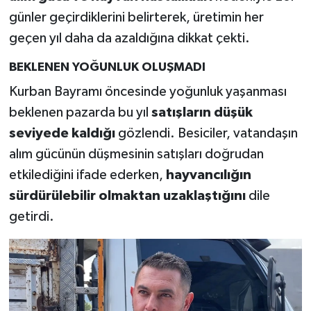
günler geçirdiklerini belirterek, üretimin her
Teknoloji
geçen yıl daha da azaldığına dikkat çekti.
BEKLENEN YOĞUNLUK OLUŞMADI
Vasıta
Kurban Bayramı öncesinde yoğunluk yaşanması
Vefat Haberleri
beklenen pazarda bu yıl
satışların düşük
seviyede kaldığı
gözlendi. Besiciler, vatandaşın
Yaşam
alım gücünün düşmesinin satışları doğrudan
etkilediğini ifade ederken,
hayvancılığın
sürdürülebilir olmaktan uzaklaştığını
dile
getirdi.