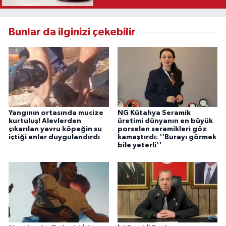
Bunlar da ilginizi çekebilir
Yangının ortasında mucize
NG Kütahya Seramik
kurtuluş! Alevlerden
üretimi dünyanın en büyük
çıkarılan yavru köpeğin su
porselen seramikleri göz
içtiği anlar duygulandırdı
kamaştırdı: ''Burayı görmek
bile yeterli''