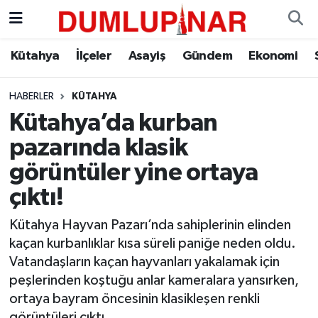
Asayiş
Kütahya Hava Durumu
Kütahya
İlçeler
Asayiş
Gündem
Ekonomi
Diğer
Kütahya Trafik Yoğunluk Haritası
HABERLER
KÜTAHYA
Kütahya’da kurban
Dünya
Süper Lig Puan Durumu ve Fikstür
pazarında klasik
Eğitim
Tüm Manşetler
görüntüler yine ortaya
çıktı!
Ekonomi
Son Dakika Haberleri
Kütahya Hayvan Pazarı’nda sahiplerinin elinden
Eleman
Haber Arşivi
kaçan kurbanlıklar kısa süreli paniğe neden oldu.
Vatandaşların kaçan hayvanları yakalamak için
Emlak
peşlerinden koştuğu anlar kameralara yansırken,
ortaya bayram öncesinin klasikleşen renkli
Gündem
görüntüleri çıktı.