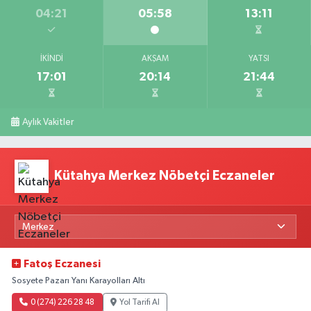
04:21
05:58
13:11
İKINDI
AKŞAM
YATSI
17:01
20:14
21:44
Aylık Vakitler
Kütahya Merkez Nöbetçi Eczaneler
Fatoş Eczanesi
Sosyete Pazarı Yanı Karayolları Altı
0 (274) 226 28 48
Yol Tarifi Al