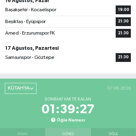
16 Ağustos, Pazar
Başakşehir - Kocaelispor
19:00
Beşiktaş - Eyüpspor
21:30
Amed - Erzurumspor FK
21:30
17 Ağustos, Pazartesi
Samsunspor - Göztepe
21:30
KÜTAHYA
07.08.2026
SONRAKI VAKTE KALAN
01:39:27
Öğle Namazı
İMSAK
GÜNEŞ
ÖĞLE