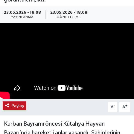
Haber
23.05.2026 - 18:08
23.05.2026 - 18:08
YAYINLANMA
GÜNCELLEME
Haber İlanlar
Kültür-Sanat
Magazin
Resmi İlanlar
Sağlık
Seri İlan
Paylaş
-
+
A
A
Siyaset
Kurban Bayramı öncesi Kütahya Hayvan
Pazarı’nda hareketli anlar yaşandı. Sahiplerinin
Spor