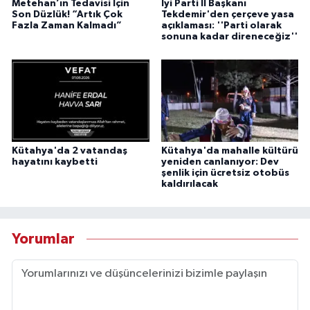
Metehan’ın Tedavisi İçin
İyi Parti İl Başkanı
Son Düzlük! “Artık Çok
Tekdemir'den çerçeve yasa
Fazla Zaman Kalmadı”
açıklaması: ''Parti olarak
sonuna kadar direneceğiz''
Kütahya'da 2 vatandaş
Kütahya'da mahalle kültürü
hayatını kaybetti
yeniden canlanıyor: Dev
şenlik için ücretsiz otobüs
kaldırılacak
Yorumlar