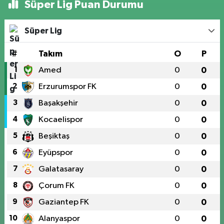
Süper Lig Puan Durumu
Süper Lig
#
Takım
O
P
1
Amed
0
0
2
Erzurumspor FK
0
0
3
Başakşehir
0
0
4
Kocaelispor
0
0
5
Beşiktaş
0
0
6
Eyüpspor
0
0
7
Galatasaray
0
0
8
Çorum FK
0
0
9
Gaziantep FK
0
0
10
Alanyaspor
0
0