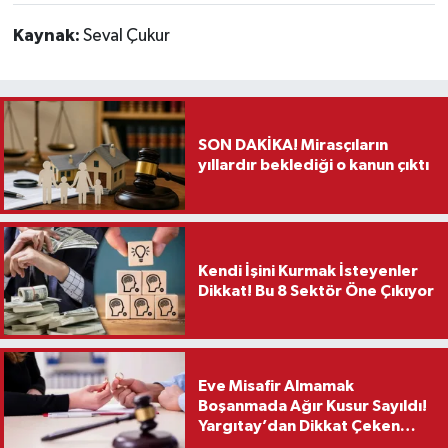
Kaynak:
Seval Çukur
SON DAKİKA! Mirasçıların
yıllardır beklediği o kanun çıktı
Kendi İşini Kurmak İsteyenler
Dikkat! Bu 8 Sektör Öne Çıkıyor
Eve Misafir Almamak
Boşanmada Ağır Kusur Sayıldı!
Yargıtay’dan Dikkat Çeken
Karar