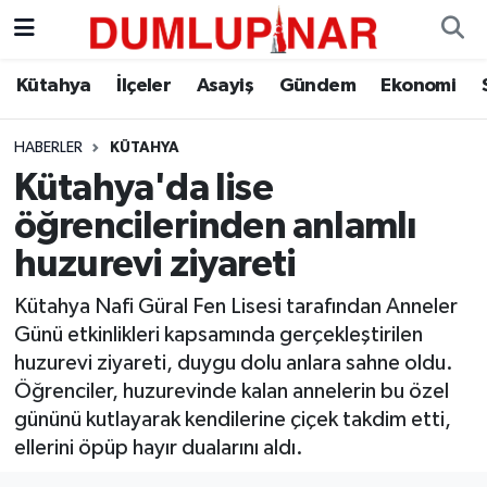
Asayiş
Kütahya Hava Durumu
Kütahya
İlçeler
Asayiş
Gündem
Ekonomi
Diğer
Kütahya Trafik Yoğunluk Haritası
HABERLER
KÜTAHYA
Kütahya'da lise
Dünya
Süper Lig Puan Durumu ve Fikstür
öğrencilerinden anlamlı
Eğitim
Tüm Manşetler
huzurevi ziyareti
Ekonomi
Son Dakika Haberleri
Kütahya Nafi Güral Fen Lisesi tarafından Anneler
Günü etkinlikleri kapsamında gerçekleştirilen
Eleman
Haber Arşivi
huzurevi ziyareti, duygu dolu anlara sahne oldu.
Öğrenciler, huzurevinde kalan annelerin bu özel
Emlak
gününü kutlayarak kendilerine çiçek takdim etti,
ellerini öpüp hayır dualarını aldı.
Gündem