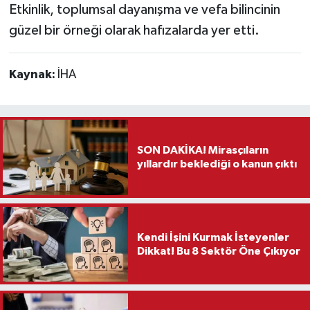
Etkinlik, toplumsal dayanışma ve vefa bilincinin
güzel bir örneği olarak hafızalarda yer etti.
Kaynak:
İHA
SON DAKİKA! Mirasçıların
yıllardır beklediği o kanun çıktı
Kendi İşini Kurmak İsteyenler
Dikkat! Bu 8 Sektör Öne Çıkıyor