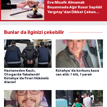
Eve Misafir Almamak
Boşanmada Ağır Kusur Sayıldı!
Yargıtay’dan Dikkat Çeken
Karar
Bunlar da ilginizi çekebilir
Hastaneden Kaçtı,
Kütahya'da korkunç kaza
Otogarda Yakalandı!
can aldı: 1 ölü, 1 yaralı
Kütahya’da Firari Hükümlü
Alarmı!