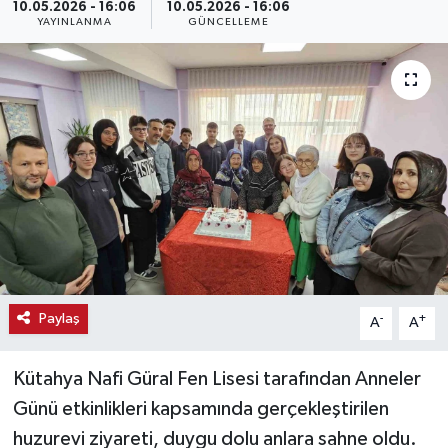
10.05.2026 - 16:06
10.05.2026 - 16:06
YAYINLANMA
GÜNCELLEME
Haber
Haber İlanlar
Kültür-Sanat
Magazin
Resmi İlanlar
Sağlık
Paylaş
-
+
A
A
Seri İlan
Kütahya Nafi Güral Fen Lisesi tarafından Anneler
Siyaset
Günü etkinlikleri kapsamında gerçekleştirilen
huzurevi ziyareti, duygu dolu anlara sahne oldu.
Spor