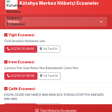
Kütahya Merkez Nöbetçi Eczaneler
Yiğit Eczanesi
Özel Anadolu Hastanesi yanı
0 (274) 333 06 60
Yol Tarifi Al
Irem Eczanesi
Çamlıca Yolu Saat Kulesi Yanı Bahçelievler Camii Yanı
0 (274) 231 69 09
Yol Tarifi Al
Çelik Eczanesi
EVLİYA ÇELEBİ HASTANESİ ANA BİNA ACİL YOKUŞU DÖRTYOL KAVŞAĞI
BİM YANI
0 (274) 231 81 64
Yol Tarifi Al
Tüm Nöbetçi Eczaneler