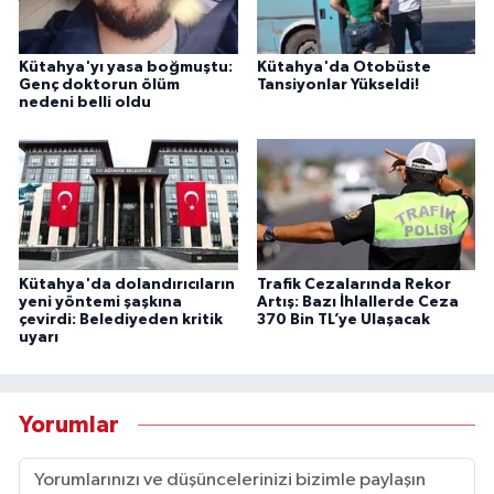
Kütahya'yı yasa boğmuştu:
Kütahya'da Otobüste
Genç doktorun ölüm
Tansiyonlar Yükseldi!
nedeni belli oldu
Kütahya'da dolandırıcıların
Trafik Cezalarında Rekor
yeni yöntemi şaşkına
Artış: Bazı İhlallerde Ceza
çevirdi: Belediyeden kritik
370 Bin TL’ye Ulaşacak
uyarı
Yorumlar