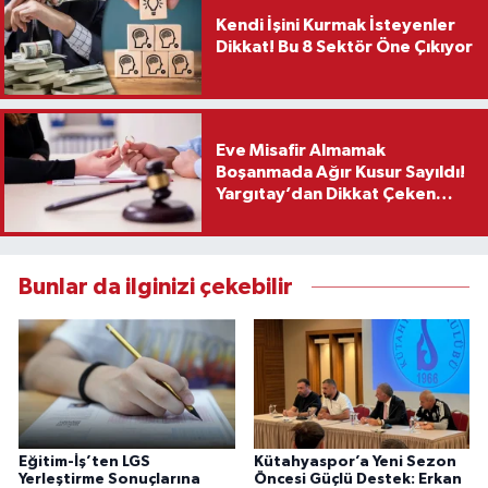
Kendi İşini Kurmak İsteyenler
Dikkat! Bu 8 Sektör Öne Çıkıyor
Eve Misafir Almamak
Boşanmada Ağır Kusur Sayıldı!
Yargıtay’dan Dikkat Çeken
Karar
Bunlar da ilginizi çekebilir
Eğitim-İş’ten LGS
Kütahyaspor’a Yeni Sezon
Yerleştirme Sonuçlarına
Öncesi Güçlü Destek: Erkan