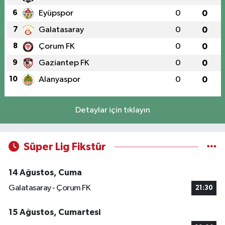
6
Eyüpspor
0
0
7
Galatasaray
0
0
8
Çorum FK
0
0
9
Gaziantep FK
0
0
10
Alanyaspor
0
0
Detaylar için tıklayın
Süper Lig Fikstür
14 Ağustos, Cuma
Galatasaray - Çorum FK
21:30
15 Ağustos, Cumartesi