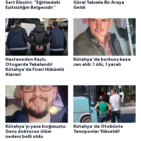
Sert Eleştiri: “Eğitimdeki
Güral Takımla Bir Araya
Eşitsizliğin Belgesidir”
Geldi
Hastaneden Kaçtı,
Kütahya'da korkunç kaza
Otogarda Yakalandı!
can aldı: 1 ölü, 1 yaralı
Kütahya’da Firari Hükümlü
Alarmı!
Kütahya'yı yasa boğmuştu:
Kütahya'da Otobüste
Genç doktorun ölüm
Tansiyonlar Yükseldi!
nedeni belli oldu