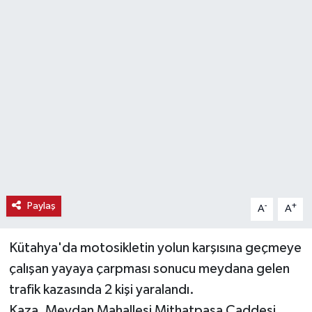
Haber
Haber İlanlar
Kültür-Sanat
Magazin
Resmi İlanlar
Sağlık
Paylaş
-
+
A
A
Seri İlan
Kütahya'da motosikletin yolun karşısına geçmeye
çalışan yayaya çarpması sonucu meydana gelen
Siyaset
trafik kazasında 2 kişi yaralandı.
Spor
Kaza, Meydan Mahallesi Mithatpaşa Caddesi