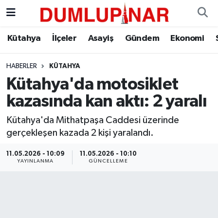
Asayiş
Kütahya Hava Durumu
Kütahya
İlçeler
Asayiş
Gündem
Ekonomi
Diğer
Kütahya Trafik Yoğunluk Haritası
HABERLER
KÜTAHYA
Kütahya'da motosiklet
Dünya
Süper Lig Puan Durumu ve Fikstür
kazasında kan aktı: 2 yaralı
Eğitim
Tüm Manşetler
Kütahya'da Mithatpaşa Caddesi üzerinde
gerçekleşen kazada 2 kişi yaralandı.
Ekonomi
Son Dakika Haberleri
11.05.2026 - 10:09
11.05.2026 - 10:10
Eleman
Haber Arşivi
YAYINLANMA
GÜNCELLEME
Emlak
Gündem