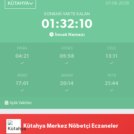
KÜTAHYA
07.08.2026
SONRAKI VAKTE KALAN
01:32:10
İmsak Namazı
İMSAK
GÜNEŞ
ÖĞLE
04:21
05:58
13:11
İKINDI
AKŞAM
YATSI
17:01
20:14
21:44
Aylık Vakitler
Kütahya Merkez Nöbetçi Eczaneler