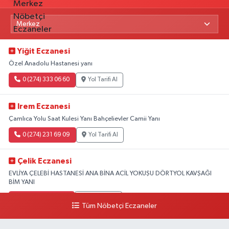
Yiğit Eczanesi
Özel Anadolu Hastanesi yanı
0 (274) 333 06 60
Yol Tarifi Al
Irem Eczanesi
Çamlıca Yolu Saat Kulesi Yanı Bahçelievler Camii Yanı
0 (274) 231 69 09
Yol Tarifi Al
Çelik Eczanesi
EVLİYA ÇELEBİ HASTANESİ ANA BİNA ACİL YOKUŞU DÖRTYOL KAVŞAĞI
BİM YANI
0 (274) 231 81 64
Yol Tarifi Al
Tüm Nöbetçi Eczaneler