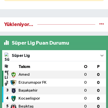
Yükleniyor...
Süper Lig Puan Durumu
Süper Lig
#
Takım
O
P
1
Amed
0
0
2
Erzurumspor FK
0
0
3
Başakşehir
0
0
4
Kocaelispor
0
0
5
Beşiktaş
0
0