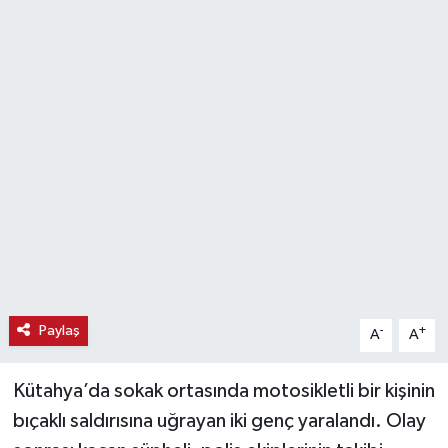
Haber
Haber İlanlar
Kültür-Sanat
Magazin
Resmi İlanlar
Sağlık
Paylaş
-
+
A
A
Seri İlan
Kütahya’da sokak ortasında motosikletli bir kişinin
Siyaset
bıçaklı saldırısına uğrayan iki genç yaralandı. Olay
Spor