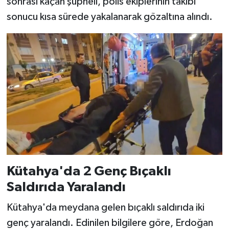
sonrası kaçan şüpheli, polis ekiplerinin takibi
sonucu kısa sürede yakalanarak gözaltına alındı.
Teknoloji
Vasıta
Vefat Haberleri
Yaşam
Kütahya'da 2 Genç Bıçaklı
Saldırıda Yaralandı
Kütahya'da meydana gelen bıçaklı saldırıda iki
genç yaralandı. Edinilen bilgilere göre, Erdoğan