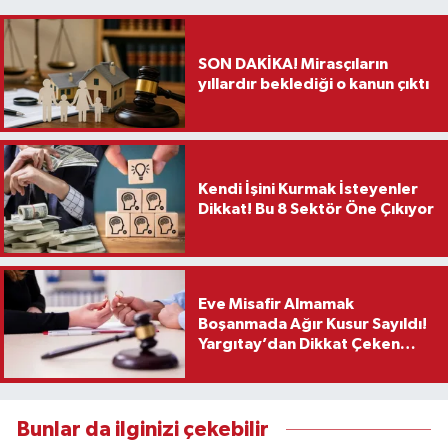
SON DAKİKA! Mirasçıların
yıllardır beklediği o kanun çıktı
Kendi İşini Kurmak İsteyenler
Dikkat! Bu 8 Sektör Öne Çıkıyor
Eve Misafir Almamak
Boşanmada Ağır Kusur Sayıldı!
Yargıtay’dan Dikkat Çeken
Karar
Bunlar da ilginizi çekebilir