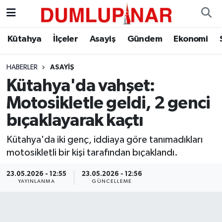
Asayiş
Kütahya Hava Durumu
Kütahya
İlçeler
Asayiş
Gündem
Ekonomi
Diğer
Kütahya Trafik Yoğunluk Haritası
HABERLER
ASAYIŞ
Kütahya'da vahşet:
Dünya
Süper Lig Puan Durumu ve Fikstür
Motosikletle geldi, 2 genci
Eğitim
Tüm Manşetler
bıçaklayarak kaçtı
Ekonomi
Son Dakika Haberleri
Kütahya'da iki genç, iddiaya göre tanımadıkları
motosikletli bir kişi tarafından bıçaklandı.
Eleman
Haber Arşivi
23.05.2026 - 12:55
23.05.2026 - 12:56
YAYINLANMA
GÜNCELLEME
Emlak
Gündem