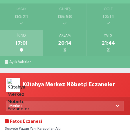
İMSAK
GÜNEŞ
ÖĞLE
04:21
05:58
13:11
İKINDI
AKŞAM
YATSI
17:01
20:14
21:44
Aylık Vakitler
Kütahya Merkez Nöbetçi Eczaneler
Fatoş Eczanesi
Sosyete Pazarı Yanı Karayolları Altı