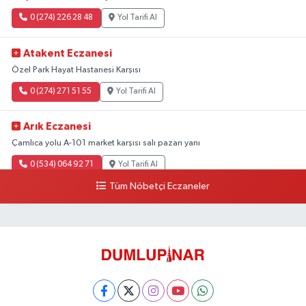
0 (274) 226 28 48
Yol Tarifi Al
Atakent Eczanesi
Özel Park Hayat Hastanesi Karşısı
0 (274) 271 51 55
Yol Tarifi Al
Arık Eczanesi
Çamlıca yolu A-101 market karşısı salı pazarı yanı
0 (534) 064 92 71
Yol Tarifi Al
Tüm Nöbetçi Eczaneler