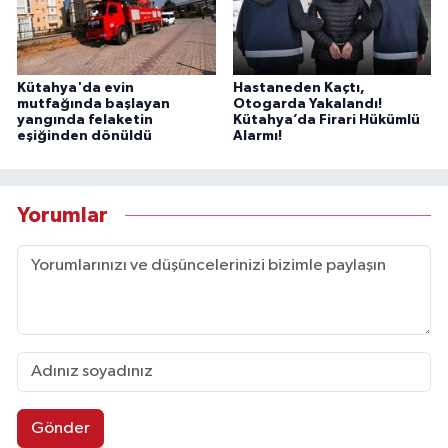
Kütahya'da evin
Hastaneden Kaçtı,
mutfağında başlayan
Otogarda Yakalandı!
yangında felaketin
Kütahya’da Firari Hükümlü
eşiğinden dönüldü
Alarmı!
Yorumlar
Gönder