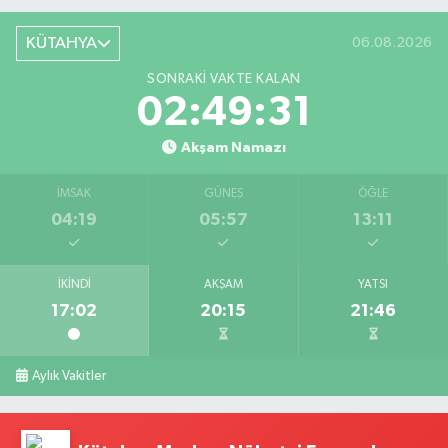
KÜTAHYA
06.08.2026
SONRAKI VAKTE KALAN
02:49:31
Akşam Namazı
İMSAK
GÜNEŞ
ÖĞLE
04:19
05:57
13:11
İKINDI
AKŞAM
YATSI
17:02
20:15
21:46
Aylık Vakitler