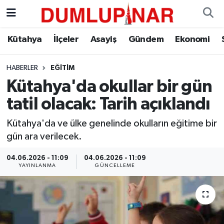
Asayiş
Kütahya Hava Durumu
Kütahya
İlçeler
Asayiş
Gündem
Ekonomi
Diğer
Kütahya Trafik Yoğunluk Haritası
HABERLER
EĞITIM
Kütahya'da okullar bir gün
Dünya
Süper Lig Puan Durumu ve Fikstür
tatil olacak: Tarih açıklandı
Eğitim
Tüm Manşetler
Kütahya'da ve ülke genelinde okulların eğitime bir
gün ara verilecek.
Ekonomi
Son Dakika Haberleri
04.06.2026 - 11:09
04.06.2026 - 11:09
Eleman
Haber Arşivi
YAYINLANMA
GÜNCELLEME
Emlak
Gündem