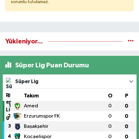
sorumlu tutulamaz.
Yükleniyor...
Süper Lig Puan Durumu
Süper Lig
#
Takım
O
P
1
Amed
0
0
2
Erzurumspor FK
0
0
3
Başakşehir
0
0
4
Kocaelispor
0
0