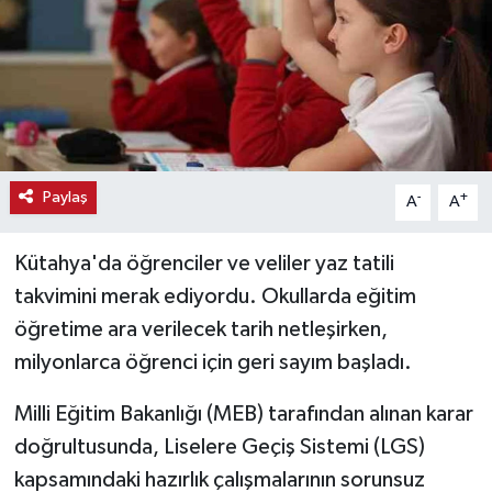
Haber
Haber İlanlar
Kültür-Sanat
Paylaş
-
+
A
A
Magazin
Kütahya'da öğrenciler ve veliler yaz tatili
Resmi İlanlar
takvimini merak ediyordu. Okullarda eğitim
Sağlık
öğretime ara verilecek tarih netleşirken,
milyonlarca öğrenci için geri sayım başladı.
Seri İlan
Milli Eğitim Bakanlığı (MEB) tarafından alınan karar
Siyaset
doğrultusunda, Liselere Geçiş Sistemi (LGS)
kapsamındaki hazırlık çalışmalarının sorunsuz
Spor