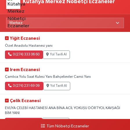
Kütahya Merkez Nöbetçi Eczaneler
Yiğit Eczanesi
Özel Anadolu Hastanesi yanı
0 (274) 333 06 60
Yol Tarifi Al
Irem Eczanesi
Çamlıca Yolu Saat Kulesi Yanı Bahçelievler Camii Yanı
0 (274) 231 69 09
Yol Tarifi Al
Çelik Eczanesi
EVLİYA ÇELEBİ HASTANESİ ANA BİNA ACİL YOKUŞU DÖRTYOL KAVŞAĞI
BİM YANI
0 (274) 231 81 64
Yol Tarifi Al
Tüm Nöbetçi Eczaneler