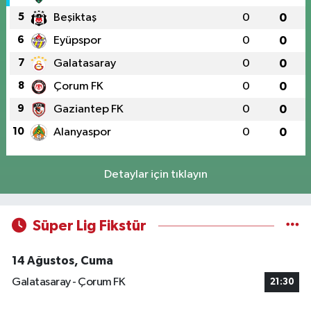
5
Beşiktaş
0
0
6
Eyüpspor
0
0
7
Galatasaray
0
0
8
Çorum FK
0
0
9
Gaziantep FK
0
0
10
Alanyaspor
0
0
Detaylar için tıklayın
Süper Lig Fikstür
14 Ağustos, Cuma
Galatasaray - Çorum FK
21:30