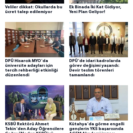
Veliler dikkat: Okullarda bu
Ek Binada İki Kat Gidiyor,
ücret talep edilemiyor
Yeni Plan Geliyor!
DPÜ Hisarcık MYO'da
DPÜ'de idari kadrolarda
üniversite adayları için
görev değişimi yaşandı:
tercih rehberliği etkinliği
Devir teslim törenleri
düzenlendi
tamamlandı
KSBÜ Rektörü Ahmet
Kütahya'da görme engelli
Tekin'den Aday Öğrencilere
gençlerin YKS başarısında