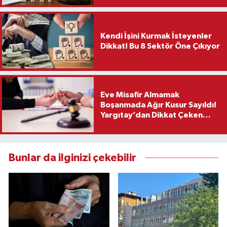
Kendi İşini Kurmak İsteyenler
Dikkat! Bu 8 Sektör Öne Çıkıyor
Eve Misafir Almamak
Boşanmada Ağır Kusur Sayıldı!
Yargıtay’dan Dikkat Çeken
Karar
Bunlar da ilginizi çekebilir