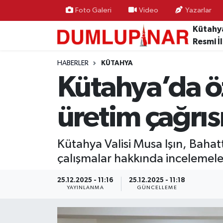
Foto Galeri
Video
Yazarlar
Kütahy
Asayiş
Kütahya Hava Durumu
Resmi İ
Diğer
Kütahya Trafik Yoğunluk Haritası
HABERLER
KÜTAHYA
Kütahya’da öz
Dünya
Süper Lig Puan Durumu ve Fikstür
üretim çağrıs
Eğitim
Tüm Manşetler
Ekonomi
Son Dakika Haberleri
Kütahya Valisi Musa Işın, Baha
çalışmalar hakkında incelemel
Eleman
Haber Arşivi
25.12.2025 - 11:16
25.12.2025 - 11:18
YAYINLANMA
GÜNCELLEME
Emlak
Gündem