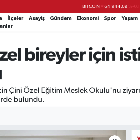
BITCOIN
64.944,08
%-0.
DOLAR
47,7436
%0.1
a
İlçeler
Asayiş
Gündem
Ekonomi
Spor
Yaşam
lanlar
EURO
55,2510
%0.3
STERLİN
64,4811
%0.3
el bireyler için i
GRAM ALTIN
6660.55
%0.0
BİST100
13.779
%-1
ı
ttin Çini Özel Eğitim Meslek Okulu'nu ziya
erde bulundu.
Y