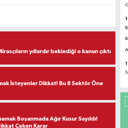
G
1
B
B
A
ON DAKİKA! Mirasçıların yıllardır beklediği o kanun çıktı
1
S
rmak İsteyenler Dikkat! Bu 8 Sektör Öne
mamak Boşanmada Ağır Kusur Sayıldı!
Dikkat Çeken Karar