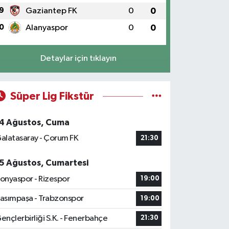
9
Gaziantep FK
0
0
0
Alanyaspor
0
0
Detaylar için tıklayın
Süper Lig Fikstür
4 Ağustos, Cuma
alatasaray - Çorum FK
21:30
5 Ağustos, Cumartesi
onyaspor - Rizespor
19:00
asımpaşa - Trabzonspor
19:00
ençlerbirliği S.K. - Fenerbahçe
21:30