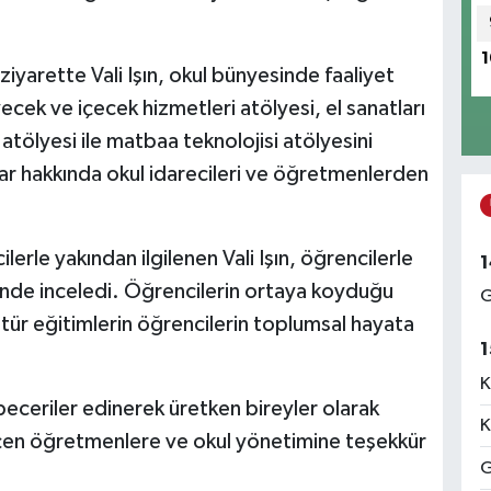
1
ziyarette Vali Işın, okul bünyesinde faaliyet
cek ve içecek hizmetleri atölyesi, el sanatları
i atölyesi ile matbaa teknolojisi atölyesini
ar hakkında okul idarecileri ve öğretmenlerden
rle yakından ilgilenen Vali Işın, öğrencilerle
1
inde inceledi. Öğrencilerin ortaya koyduğu
G
 tür eğitimlerin öğrencilerin toplumsal hayata
1
K
 beceriler edinerek üretken bireyler olarak
K
en öğretmenlere ve okul yönetimine teşekkür
G