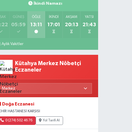
İkindi Namazı
SAK
GÜNEŞ
ÖĞLE
İKINDI
AKŞAM
YATSI
:22
05:59
13:11
17:01
20:13
21:43
Aylık Vakitler
Kütahya Merkez Nöbetçi
Eczaneler
Doğa Eczanesi
EHİR HASTANESİ KARŞISI
0 (274) 502 46 76
Yol Tarifi Al