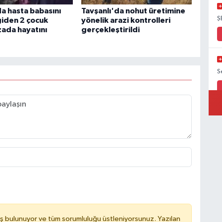
a hasta babasını
Tavşanlı'da nohut üretimine
Ş
giden 2 çocuk
yönelik arazi kontrolleri
zada hayatını
gerçekleştirildi
S
ş bulunuyor ve tüm sorumluluğu üstleniyorsunuz. Yazılan