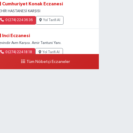
Cumhuriyet Konak Eczanesi
EHİR HASTANESİ KARŞISI
0 (274) 224 36 36
Yol Tarifi Al
Inci Eczanesi
evindir Avm Karşısı. Amir Tantuni Yanı.
0 (274) 224 18 18
Yol Tarifi Al
Tüm Nöbetçi Eczaneler