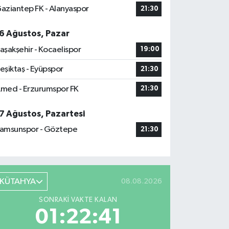
aziantep FK - Alanyaspor
21:30
6 Ağustos, Pazar
aşakşehir - Kocaelispor
19:00
eşiktaş - Eyüpspor
21:30
med - Erzurumspor FK
21:30
7 Ağustos, Pazartesi
amsunspor - Göztepe
21:30
KÜTAHYA
08.08.2026
SONRAKI VAKTE KALAN
01:22:40