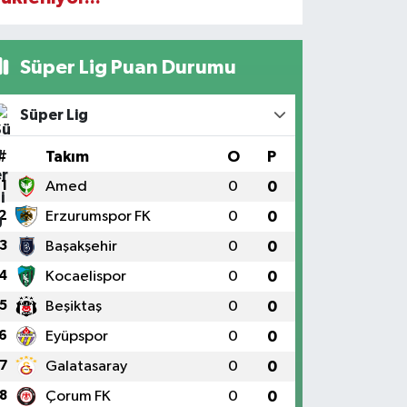
Süper Lig Puan Durumu
Süper Lig
#
Takım
O
P
1
Amed
0
0
2
Erzurumspor FK
0
0
3
Başakşehir
0
0
4
Kocaelispor
0
0
5
Beşiktaş
0
0
6
Eyüpspor
0
0
7
Galatasaray
0
0
8
Çorum FK
0
0