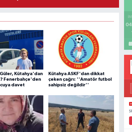
İM
04
 Güler, Kütahya'dan
Kütahya ASKF'dan dikkat
k? Fenerbahçe'den
çeken çağrı: ''Amatör futbol
cuya davet
sahipsiz değildir''
Ş