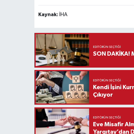
Kaynak:
İHA
EDITÖRÜN SEÇTIĞI
S
EDITÖRÜN SEÇTIĞI
Kendi İşini Ku
Çıkıyor
EDITÖRÜN SEÇTIĞI
Eve Misafir Al
Yargıtay’dan 