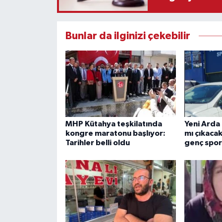
Bunlar da ilginizi çekebilir
MHP Kütahya teşkilatında
Yeni Arda
kongre maratonu başlıyor:
mı çıkaca
Tarihler belli oldu
genç spor