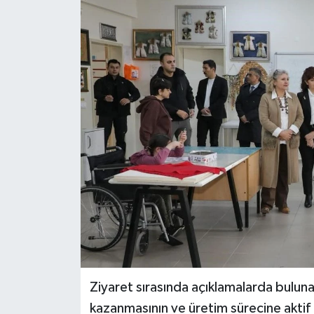
Haber
Haber İlanlar
Kültür-Sanat
Magazin
Resmi İlanlar
Sağlık
Seri İlan
Siyaset
Ziyaret sırasında açıklamalarda bulunan
kazanmasının ve üretim sürecine aktif
Spor