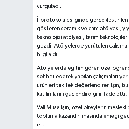
vurguladı.
Teknoloji
İl protokolü eşliğinde gerçekleştirilen 
gösteren seramik ve cam atölyesi, yiye
Vasıta
teknolojisi atölyesi, tarım teknolojiler
Vefat Haberleri
gezdi. Atölyelerde yürütülen çalışmal
bilgi aldı.
Yaşam
Atölyelerde eğitim gören özel öğrencile
sohbet ederek yapılan çalışmaları yer
ürünleri tek tek değerlendiren Işın, bu
katılımlarını güçlendirdiğini ifade etti.
Vali Musa Işın, özel bireylerin mesleki
topluma kazandırılmasında emeği geç
etti.