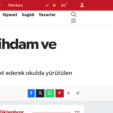
°
Merkez
18
30
8
Siyaset
Sağlık
Yazarlar
2
8
stihdam ve
3
4
ret ederek okulda yürütülen
-
+
A
A
ükleniyor...