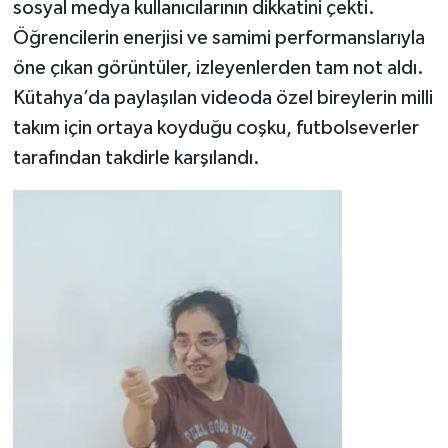
sosyal medya kullanıcılarının dikkatini çekti.
Öğrencilerin enerjisi ve samimi performanslarıyla
Teknoloji
öne çıkan görüntüler, izleyenlerden tam not aldı.
Kütahya’da paylaşılan videoda özel bireylerin milli
Vasıta
takım için ortaya koyduğu coşku, futbolseverler
Vefat Haberleri
tarafından takdirle karşılandı.
Yaşam