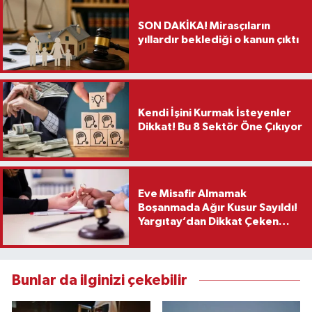
SON DAKİKA! Mirasçıların
yıllardır beklediği o kanun çıktı
Kendi İşini Kurmak İsteyenler
Dikkat! Bu 8 Sektör Öne Çıkıyor
Eve Misafir Almamak
Boşanmada Ağır Kusur Sayıldı!
Yargıtay’dan Dikkat Çeken
Karar
Bunlar da ilginizi çekebilir