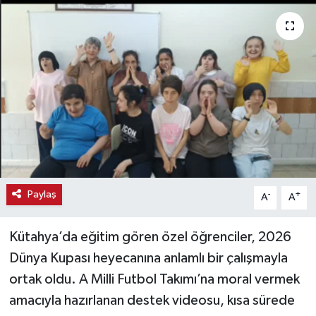
Haber
Haber İlanlar
Kültür-Sanat
Magazin
Resmi İlanlar
Paylaş
-
+
A
A
Sağlık
Kütahya’da eğitim gören özel öğrenciler, 2026
Seri İlan
Dünya Kupası heyecanına anlamlı bir çalışmayla
Siyaset
ortak oldu. A Milli Futbol Takımı’na moral vermek
amacıyla hazırlanan destek videosu, kısa sürede
Spor