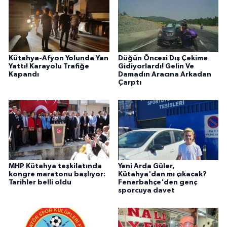
Kütahya-Afyon Yolunda Yan
Düğün Öncesi Dış Çekime
Yattı! Karayolu Trafiğe
Gidiyorlardı! Gelin Ve
Kapandı
Damadın Aracına Arkadan
Çarptı
MHP Kütahya teşkilatında
Yeni Arda Güler,
kongre maratonu başlıyor:
Kütahya'dan mı çıkacak?
Tarihler belli oldu
Fenerbahçe'den genç
sporcuya davet