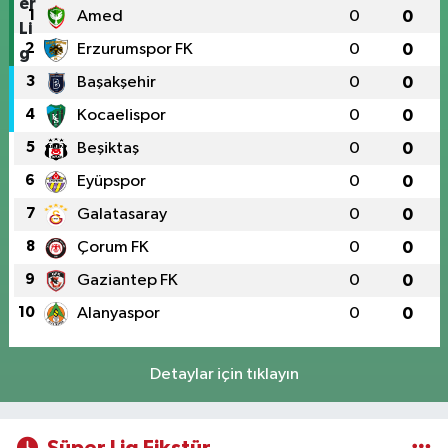
1
Amed
0
0
2
Erzurumspor FK
0
0
3
Başakşehir
0
0
4
Kocaelispor
0
0
5
Beşiktaş
0
0
6
Eyüpspor
0
0
7
Galatasaray
0
0
8
Çorum FK
0
0
9
Gaziantep FK
0
0
10
Alanyaspor
0
0
Detaylar için tıklayın