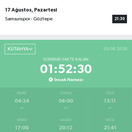
17 Ağustos, Pazartesi
Samsunspor - Göztepe
21:30
KÜTAHYA
09.08.2026
SONRAKI VAKTE KALAN
01:52:29
İmsak Namazı
İMSAK
GÜNEŞ
ÖĞLE
04:24
06:00
13:11
İKINDI
AKŞAM
YATSI
17:00
20:12
21:41