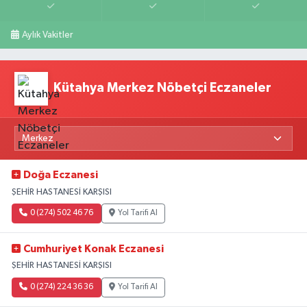
Aylık Vakitler
Kütahya Merkez Nöbetçi Eczaneler
Doğa Eczanesi
ŞEHİR HASTANESİ KARŞISI
0 (274) 502 46 76
Yol Tarifi Al
Cumhuriyet Konak Eczanesi
ŞEHİR HASTANESİ KARŞISI
0 (274) 224 36 36
Yol Tarifi Al