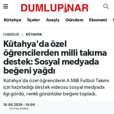
Asayiş
Kütahya Hava Durumu
Kütahya
İlçeler
Asayiş
Gündem
Ekonomi
Diğer
Kütahya Trafik Yoğunluk Haritası
HABERLER
KÜTAHYA
Kütahya'da özel
Dünya
Süper Lig Puan Durumu ve Fikstür
öğrencilerden milli takıma
Eğitim
Tüm Manşetler
destek: Sosyal medyada
beğeni yağdı
Ekonomi
Son Dakika Haberleri
Kütahya’da özel öğrencilerin A Milli Futbol Takımı
Eleman
Haber Arşivi
için hazırladığı destek videosu sosyal medyada
ilgi gördü, renkli görüntüler beğeni topladı.
Emlak
16.06.2026 - 10:00
YAYINLANMA
Gündem