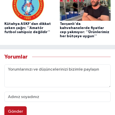
Kütahya ASKF'dan dikkat
Tavşanlı'da
çeken çağrı: ''Amatör
kahvehanelerde fiyatlar
futbol sahipsiz değildir''
cep yakmıyor: ''Ürünlerimiz
her bütçeye uygun''
Yorumlar
Gönder