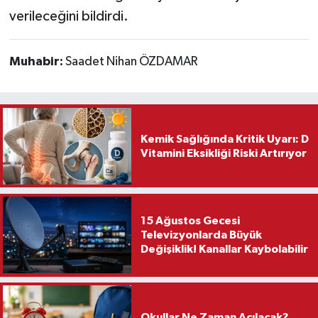
verileceğini bildirdi.
Muhabir:
Saadet Nihan ÖZDAMAR
Kemik Sağlığında Kritik Uyarı: D
Vitamini Eksikliği Riski Artırıyor
15 Ağustos Gecesi
Televizyonlarda Büyük
Değişiklik! Kanallar Kaybolabilir
Okullar Ne Zaman Açılacak?