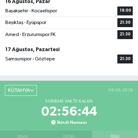
16 Ağustos, Pazar
Başakşehir - Kocaelispor
19:00
Beşiktaş - Eyüpspor
21:30
Amed - Erzurumspor FK
21:30
17 Ağustos, Pazartesi
Samsunspor - Göztepe
21:30
KÜTAHYA
09.08.2026
SONRAKI VAKTE KALAN
02:56:43
İkindi Namazı
İMSAK
GÜNEŞ
ÖĞLE