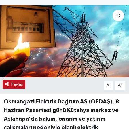
Haber
Haber İlanlar
Kültür-Sanat
Magazin
Resmi İlanlar
Sağlık
Paylaş
-
+
A
A
Seri İlan
Osmangazi Elektrik Dağıtım AŞ (OEDAŞ), 8
Haziran Pazartesi günü Kütahya merkez ve
Siyaset
Aslanapa'da bakım, onarım ve yatırım
çalışmaları nedeniyle planlı elektrik
Spor