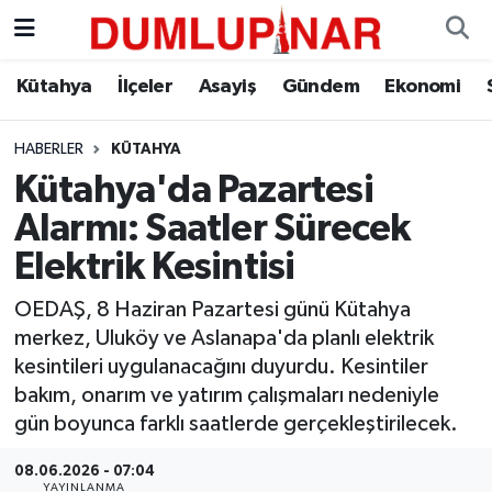
Asayiş
Kütahya Hava Durumu
Kütahya
İlçeler
Asayiş
Gündem
Ekonomi
Diğer
Kütahya Trafik Yoğunluk Haritası
HABERLER
KÜTAHYA
Kütahya'da Pazartesi
Dünya
Süper Lig Puan Durumu ve Fikstür
Alarmı: Saatler Sürecek
Eğitim
Tüm Manşetler
Elektrik Kesintisi
Ekonomi
Son Dakika Haberleri
OEDAŞ, 8 Haziran Pazartesi günü Kütahya
merkez, Uluköy ve Aslanapa'da planlı elektrik
Eleman
Haber Arşivi
kesintileri uygulanacağını duyurdu. Kesintiler
bakım, onarım ve yatırım çalışmaları nedeniyle
Emlak
gün boyunca farklı saatlerde gerçekleştirilecek.
08.06.2026 - 07:04
Gündem
YAYINLANMA