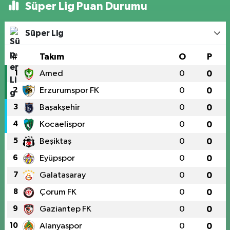
Süper Lig Puan Durumu
Süper Lig
#
Takım
O
P
1
Amed
0
0
2
Erzurumspor FK
0
0
3
Başakşehir
0
0
4
Kocaelispor
0
0
5
Beşiktaş
0
0
6
Eyüpspor
0
0
7
Galatasaray
0
0
8
Çorum FK
0
0
9
Gaziantep FK
0
0
10
Alanyaspor
0
0