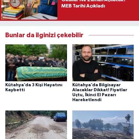
MEB Tarihi Açıkladı
Bunlar da ilginizi çekebilir
Kütahya’da 3 Kişi Hayatını
Kütahya’da Bilgisayar
Kaybetti
Alacaklar Dikkat! Fiyatlar
Uçtu, İkinci El Pazarı
Hareketlendi