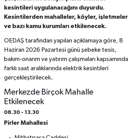
kesintileri uygulanacağını duyurdu.
Teknoloji
Kesintilerden mahalleler, köyler, işletmeler
ve bazı kamu kurumları etkilenecek.
Vasıta
OEDAŞ tarafından yapılan açıklamaya göre, 8
Vefat Haberleri
Haziran 2026 Pazartesi günü şebeke tesis,
bakım-onarım ve yatırım çalışmaları kapsamında
Yaşam
farklı saat aralıklarında elektrik kesintileri
gerçekleştirilecek.
Merkezde Birçok Mahalle
Etkilenecek
08.30 - 13.30
Pirler Mahallesi
Mithatpaşa Caddesi