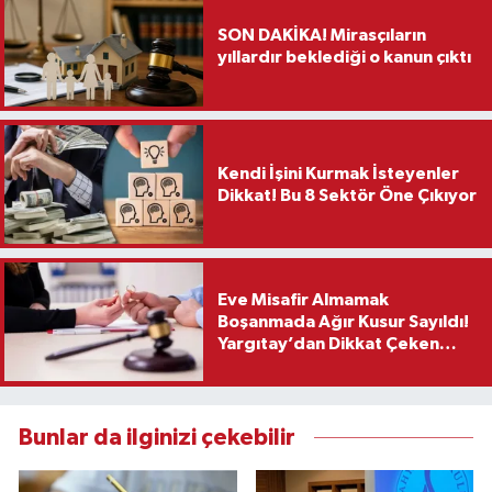
SON DAKİKA! Mirasçıların
yıllardır beklediği o kanun çıktı
Kendi İşini Kurmak İsteyenler
Dikkat! Bu 8 Sektör Öne Çıkıyor
Eve Misafir Almamak
Boşanmada Ağır Kusur Sayıldı!
Yargıtay’dan Dikkat Çeken
Karar
Bunlar da ilginizi çekebilir