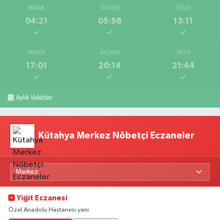
İMSAK
GÜNEŞ
ÖĞLE
04:21
05:58
13:11
İKINDI
AKŞAM
YATSI
17:01
20:14
21:44
Aylık Vakitler
Kütahya Merkez Nöbetçi Eczaneler
Yiğit Eczanesi
Özel Anadolu Hastanesi yanı