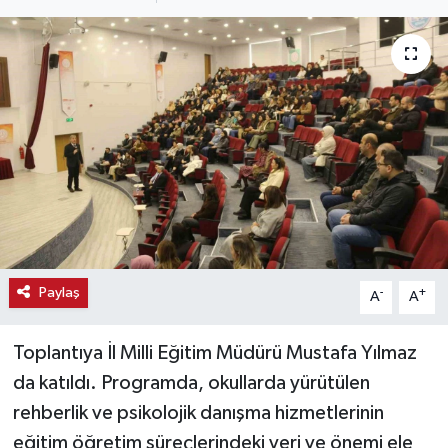
Haber
Haber İlanlar
Kültür-Sanat
Magazin
Resmi İlanlar
Sağlık
Paylaş
-
+
A
A
Seri İlan
Toplantıya İl Milli Eğitim Müdürü Mustafa Yılmaz
da katıldı. Programda, okullarda yürütülen
Siyaset
rehberlik ve psikolojik danışma hizmetlerinin
eğitim öğretim süreçlerindeki yeri ve önemi ele
Spor