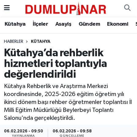
Asayiş
Kütahya Hava Durumu
Kütahya
İlçeler
Asayiş
Gündem
Ekonomi
Diğer
Kütahya Trafik Yoğunluk Haritası
HABERLER
KÜTAHYA
Kütahya’da rehberlik
Dünya
Süper Lig Puan Durumu ve Fikstür
hizmetleri toplantıyla
Eğitim
Tüm Manşetler
değerlendirildi
Ekonomi
Son Dakika Haberleri
Kütahya Rehberlik ve Araştırma Merkezi
koordinesinde, 2025-2026 eğitim öğretim yılı
Eleman
Haber Arşivi
ikinci dönem başı rehber öğretmenler toplantısı İl
Milli Eğitim Müdürlüğü Beylerbeyi Toplantı
Emlak
Salonu'nda gerçekleştirildi.
06.02.2026 - 09:50
06.02.2026 - 09:58
Gündem
YAYINLANMA
GÜNCELLEME