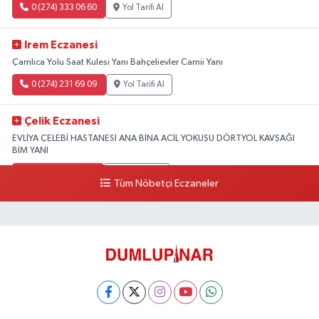
0 (274) 333 06 60
Yol Tarifi Al
Irem Eczanesi
Çamlıca Yolu Saat Kulesi Yanı Bahçelievler Camii Yanı
0 (274) 231 69 09
Yol Tarifi Al
Çelik Eczanesi
EVLİYA ÇELEBİ HASTANESİ ANA BİNA ACİL YOKUŞU DÖRTYOL KAVŞAĞI
BİM YANI
0 (274) 231 81 64
Yol Tarifi Al
Tüm Nöbetçi Eczaneler