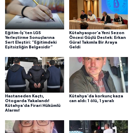
Eğitim-İş’ten LGS
Kütahyaspor’a Yeni Sezon
Yerleştirme Sonuçlarına
Öncesi Güçlü Destek: Erkan
Sert Eleştiri: “Eğitimdeki
Güral Takımla Bir Araya
Eşitsizliğin Belgesidir”
Geldi
Hastaneden Kaçtı,
Kütahya'da korkunç kaza
Otogarda Yakalandı!
can aldı: 1 ölü, 1 yaralı
Kütahya’da Firari Hükümlü
Alarmı!