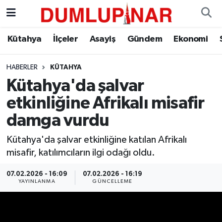
Asayiş
Kütahya Hava Durumu
Kütahya
İlçeler
Asayiş
Gündem
Ekonomi
Diğer
Kütahya Trafik Yoğunluk Haritası
HABERLER
KÜTAHYA
Kütahya'da şalvar
Dünya
Süper Lig Puan Durumu ve Fikstür
etkinliğine Afrikalı misafir
Eğitim
Tüm Manşetler
damga vurdu
Ekonomi
Son Dakika Haberleri
Kütahya'da şalvar etkinliğine katılan Afrikalı
misafir, katılımcıların ilgi odağı oldu.
Eleman
Haber Arşivi
07.02.2026 - 16:09
07.02.2026 - 16:19
YAYINLANMA
GÜNCELLEME
Emlak
Gündem