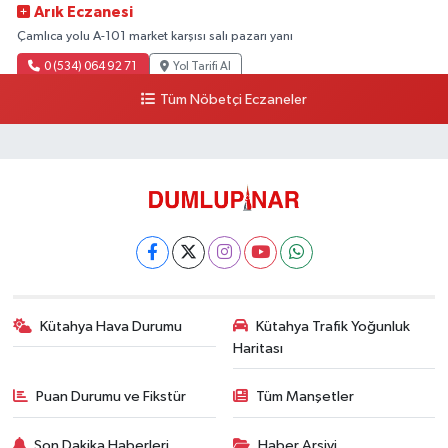
Arık Eczanesi
Çamlıca yolu A-101 market karşısı salı pazarı yanı
0 (534) 064 92 71
Yol Tarifi Al
Tüm Nöbetçi Eczaneler
Kütahya Hava Durumu
Kütahya Trafik Yoğunluk
Haritası
Puan Durumu ve Fikstür
Tüm Manşetler
Son Dakika Haberleri
Haber Arşivi