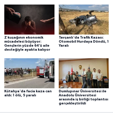
Z kuşağının ekonomik
Tavşanlı'da Trafik Kazası:
mücadelesi büyüyor:
Otomobil Hurdaya Döndü, 1
Gençlerin yüzde 64’ü aile
Yaralı
desteğiyle ayakta kalıyor
Kütahya'da facia kaza can
Dumlupınar Üniversitesi ile
aldı: 1 ölü, 5 yaralı
Anadolu Üniversitesi
arasında iş birliği toplantısı
gerçekleştirildi