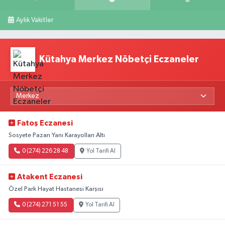
Aylık Vakitler
Kütahya Merkez Nöbetçi Eczaneler
Fatoş Eczanesi
Sosyete Pazarı Yanı Karayolları Altı
0 (274) 226 28 48
Yol Tarifi Al
Atakent Eczanesi
Özel Park Hayat Hastanesi Karşısı
0 (274) 271 51 55
Yol Tarifi Al