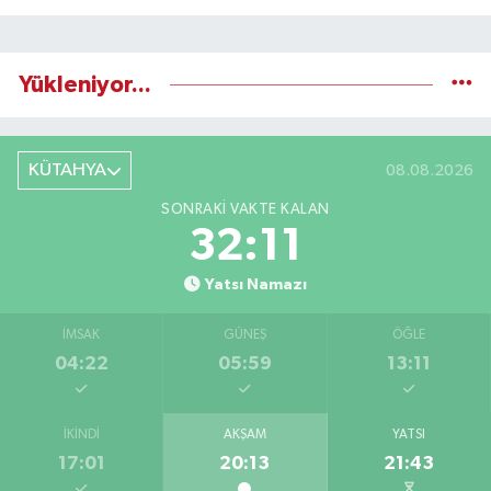
Yükleniyor...
KÜTAHYA
08.08.2026
SONRAKI VAKTE KALAN
32:11
Yatsı Namazı
İMSAK
GÜNEŞ
ÖĞLE
04:22
05:59
13:11
İKINDI
AKŞAM
YATSI
17:01
20:13
21:43