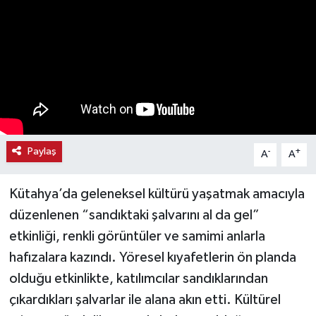
Haber
Haber İlanlar
Kültür-Sanat
Magazin
Paylaş
-
+
A
A
Resmi İlanlar
Kütahya’da geleneksel kültürü yaşatmak amacıyla
Sağlık
düzenlenen “sandıktaki şalvarını al da gel”
etkinliği, renkli görüntüler ve samimi anlarla
Seri İlan
hafızalara kazındı. Yöresel kıyafetlerin ön planda
Siyaset
olduğu etkinlikte, katılımcılar sandıklarından
çıkardıkları şalvarlar ile alana akın etti. Kültürel
Spor