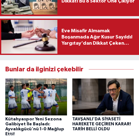
Dikkat! Bu 8 Sektör Öne Çıkıyor
Eve Misafir Almamak
Boşanmada Ağır Kusur Sayıldı!
Yargıtay’dan Dikkat Çeken
Karar
Bunlar da ilginizi çekebilir
Kütahyaspor Yeni Sezona
TAVŞANLI’DA SİYASETİ
Galibiyet İle Başladı:
HAREKETE GEÇİREN KARAR!
Ayvalıkgücü'nü 1-0 Mağlup
TARİH BELLİ OLDU
Etti!