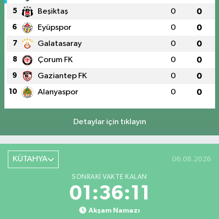
5
Beşiktaş
0
0
6
Eyüpspor
0
0
7
Galatasaray
0
0
8
Çorum FK
0
0
9
Gaziantep FK
0
0
10
Alanyaspor
0
0
Detaylar için tıklayın
KÜTAHYA
06.08.2026
SONRAKI VAKTE KALAN
01:36:10
Akşam Namazı