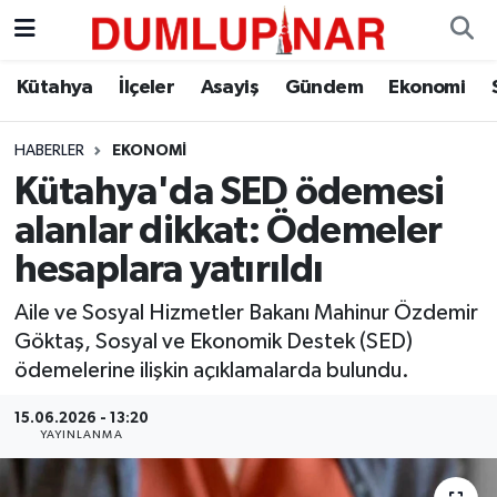
Asayiş
Kütahya Hava Durumu
Kütahya
İlçeler
Asayiş
Gündem
Ekonomi
Diğer
Kütahya Trafik Yoğunluk Haritası
HABERLER
EKONOMI
Kütahya'da SED ödemesi
Dünya
Süper Lig Puan Durumu ve Fikstür
alanlar dikkat: Ödemeler
Eğitim
Tüm Manşetler
hesaplara yatırıldı
Ekonomi
Son Dakika Haberleri
Aile ve Sosyal Hizmetler Bakanı Mahinur Özdemir
Göktaş, Sosyal ve Ekonomik Destek (SED)
Eleman
Haber Arşivi
ödemelerine ilişkin açıklamalarda bulundu.
15.06.2026 - 13:20
Emlak
YAYINLANMA
Gündem