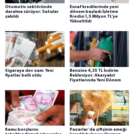
Otomotiv sektöründe
Esnaf kredilerinde yeni
daralma sürüyor: Satışlar
dönem başladı:İşletme
çakıldı
Kredisi 1,5 Milyon TL’ye
Yükseltildi
Sigaraya dev zam: Yeni
Benzine 4,35 TL İndirim
fiyatlar belli oldu
Bekleniyor: Akaryakıt
Fiyatlarında Yeni Dönem
Kamu borçlarını
Pazarlar'da çiftçinin emeği