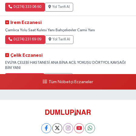
0 (274) 333 06 60
Yol Tarifi Al
Irem Eczanesi
Çamlıca Yolu Saat Kulesi Yanı Bahçelievler Camii Yanı
0 (274) 231 69 09
Yol Tarifi Al
Çelik Eczanesi
EVLİYA ÇELEBİ HASTANESİ ANA BİNA ACİL YOKUŞU DÖRTYOL KAVŞAĞI
BİM YANI
0 (274) 231 81 64
Yol Tarifi Al
Tüm Nöbetçi Eczaneler