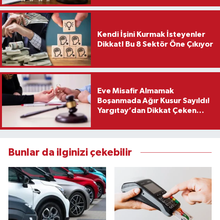
Kendi İşini Kurmak İsteyenler
Dikkat! Bu 8 Sektör Öne Çıkıyor
Eve Misafir Almamak
Boşanmada Ağır Kusur Sayıldı!
Yargıtay’dan Dikkat Çeken
Karar
Bunlar da ilginizi çekebilir