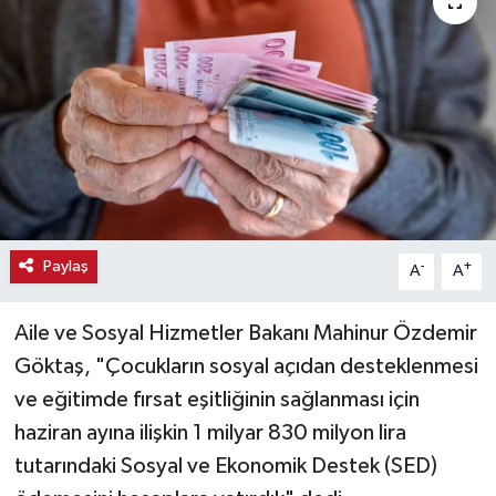
Haber
Haber İlanlar
Kültür-Sanat
Magazin
Resmi İlanlar
Paylaş
-
+
A
A
Sağlık
Aile ve Sosyal Hizmetler Bakanı Mahinur Özdemir
Göktaş, "Çocukların sosyal açıdan desteklenmesi
Seri İlan
ve eğitimde fırsat eşitliğinin sağlanması için
haziran ayına ilişkin 1 milyar 830 milyon lira
Siyaset
tutarındaki Sosyal ve Ekonomik Destek (SED)
Spor