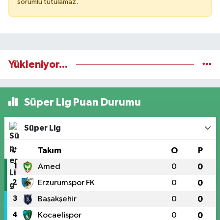
sorumlu tutulamaz.
Yükleniyor...
Süper Lig Puan Durumu
Süper Lig
#
Takım
O
P
1
Amed
0
0
2
Erzurumspor FK
0
0
3
Başakşehir
0
0
4
Kocaelispor
0
0