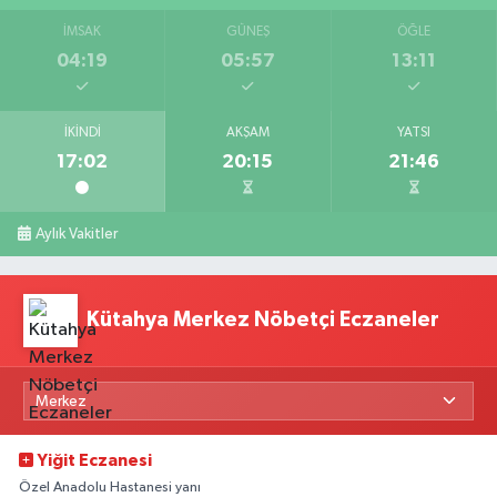
İMSAK
GÜNEŞ
ÖĞLE
04:19
05:57
13:11
İKINDI
AKŞAM
YATSI
17:02
20:15
21:46
Aylık Vakitler
Kütahya Merkez Nöbetçi Eczaneler
Yiğit Eczanesi
Özel Anadolu Hastanesi yanı