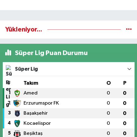
Yükleniyor...
Süper Lig Puan Durumu
Süper Lig
#
Takım
O
P
1
Amed
0
0
2
Erzurumspor FK
0
0
3
Başakşehir
0
0
4
Kocaelispor
0
0
5
Beşiktaş
0
0