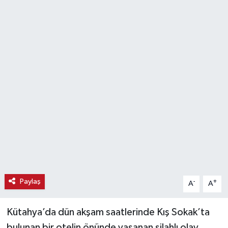
Haber
Haber İlanlar
Kültür-Sanat
Magazin
Resmi İlanlar
Sağlık
Seri İlan
Paylaş
-
+
A
A
Siyaset
Kütahya’da dün akşam saatlerinde Kış Sokak’ta
Spor
bulunan bir otelin önünde yaşanan silahlı olay