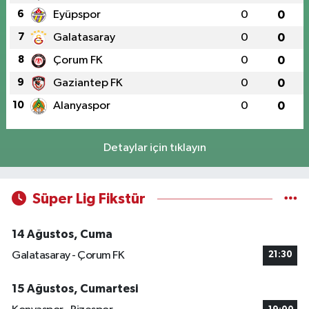
6
Eyüpspor
0
0
7
Galatasaray
0
0
8
Çorum FK
0
0
9
Gaziantep FK
0
0
10
Alanyaspor
0
0
Detaylar için tıklayın
Süper Lig Fikstür
14 Ağustos, Cuma
Galatasaray - Çorum FK
21:30
15 Ağustos, Cumartesi