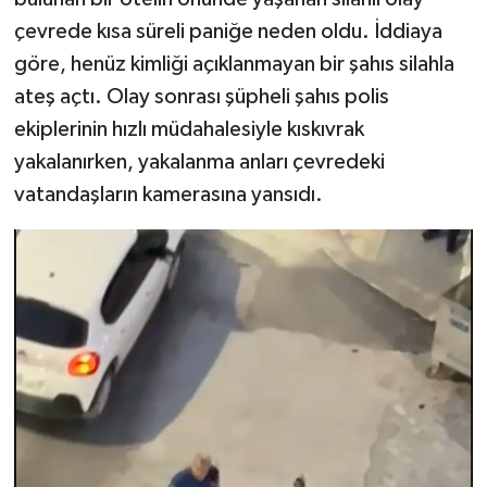
çevrede kısa süreli paniğe neden oldu. İddiaya
Teknoloji
göre, henüz kimliği açıklanmayan bir şahıs silahla
ateş açtı. Olay sonrası şüpheli şahıs polis
Vasıta
ekiplerinin hızlı müdahalesiyle kıskıvrak
yakalanırken, yakalanma anları çevredeki
Vefat Haberleri
vatandaşların kamerasına yansıdı.
Yaşam