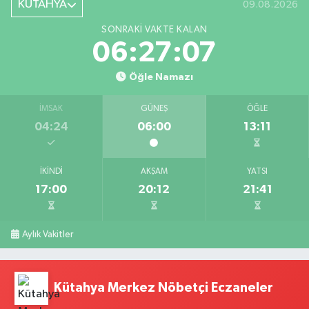
KÜTAHYA
09.08.2026
SONRAKI VAKTE KALAN
06:27:05
Öğle Namazı
İMSAK
GÜNEŞ
ÖĞLE
04:24
06:00
13:11
İKINDI
AKŞAM
YATSI
17:00
20:12
21:41
Aylık Vakitler
Kütahya Merkez Nöbetçi Eczaneler