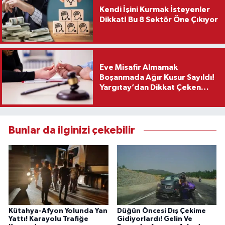
Kendi İşini Kurmak İsteyenler
Dikkat! Bu 8 Sektör Öne Çıkıyor
Eve Misafir Almamak
Boşanmada Ağır Kusur Sayıldı!
Yargıtay’dan Dikkat Çeken
Karar
Bunlar da ilginizi çekebilir
Kütahya-Afyon Yolunda Yan
Düğün Öncesi Dış Çekime
Yattı! Karayolu Trafiğe
Gidiyorlardı! Gelin Ve