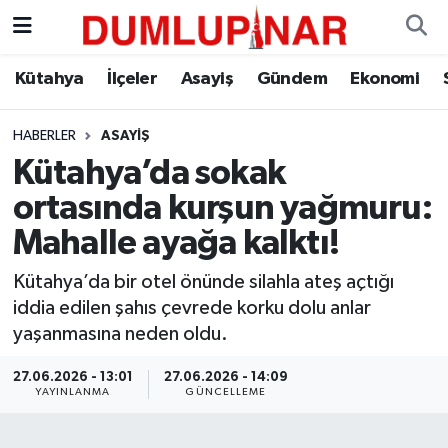
Asayiş
Kütahya Hava Durumu
Kütahya
İlçeler
Asayiş
Gündem
Ekonomi
Diğer
Kütahya Trafik Yoğunluk Haritası
HABERLER
ASAYIŞ
Kütahya’da sokak
Dünya
Süper Lig Puan Durumu ve Fikstür
ortasında kurşun yağmuru:
Eğitim
Tüm Manşetler
Mahalle ayağa kalktı!
Ekonomi
Son Dakika Haberleri
Kütahya’da bir otel önünde silahla ateş açtığı
iddia edilen şahıs çevrede korku dolu anlar
Eleman
Haber Arşivi
yaşanmasına neden oldu.
27.06.2026 - 13:01
27.06.2026 - 14:09
Emlak
YAYINLANMA
GÜNCELLEME
Gündem