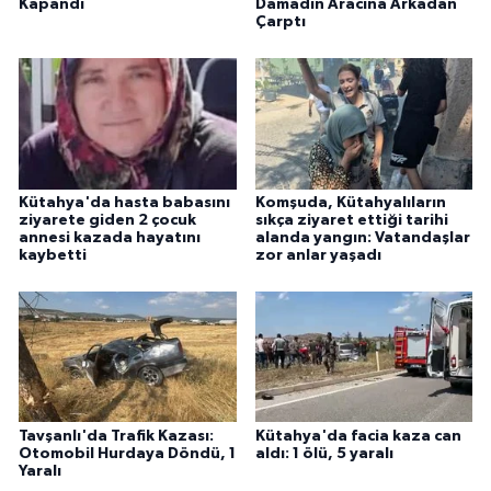
Kapandı
Damadın Aracına Arkadan
Çarptı
Kütahya'da hasta babasını
Komşuda, Kütahyalıların
ziyarete giden 2 çocuk
sıkça ziyaret ettiği tarihi
annesi kazada hayatını
alanda yangın: Vatandaşlar
kaybetti
zor anlar yaşadı
Tavşanlı'da Trafik Kazası:
Kütahya'da facia kaza can
Otomobil Hurdaya Döndü, 1
aldı: 1 ölü, 5 yaralı
Yaralı