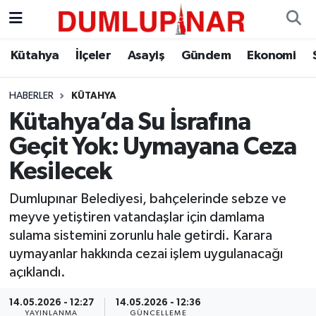
Asayiş
Kütahya Hava Durumu
Kütahya
İlçeler
Asayiş
Gündem
Ekonomi
Diğer
Kütahya Trafik Yoğunluk Haritası
HABERLER
KÜTAHYA
Kütahya’da Su İsrafına
Dünya
Süper Lig Puan Durumu ve Fikstür
Geçit Yok: Uymayana Ceza
Eğitim
Tüm Manşetler
Kesilecek
Ekonomi
Son Dakika Haberleri
Dumlupınar Belediyesi, bahçelerinde sebze ve
meyve yetiştiren vatandaşlar için damlama
Eleman
Haber Arşivi
sulama sistemini zorunlu hale getirdi. Karara
uymayanlar hakkında cezai işlem uygulanacağı
Emlak
açıklandı.
14.05.2026 - 12:27
14.05.2026 - 12:36
Gündem
YAYINLANMA
GÜNCELLEME