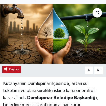
Haber
Haber İlanlar
Kültür-Sanat
Magazin
Resmi İlanlar
Sağlık
Paylaş
-
+
A
A
Seri İlan
Kütahya’nın Dumlupınar ilçesinde, artan su
tüketimi ve olası kuraklık riskine karşı önemli bir
Siyaset
karar alındı.
Dumlupınar Belediye Başkanlığı
,
belediye meclisi tarafından alınan karar
Spor