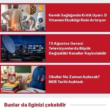
Kemik Sağlığında Kritik Uyarı: D
Vitamini Eksikliği Riski Artırıyor
15 Ağustos Gecesi
Televizyonlarda Büyük
Değişiklik! Kanallar Kaybolabilir
Okullar Ne Zaman Açılacak?
MEB Tarihi Açıkladı
Bunlar da ilginizi çekebilir