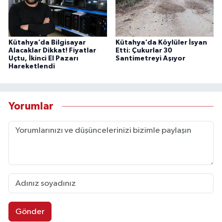
Kütahya’da Bilgisayar
Kütahya’da Köylüler İsyan
Alacaklar Dikkat! Fiyatlar
Etti: Çukurlar 30
Uçtu, İkinci El Pazarı
Santimetreyi Aşıyor
Hareketlendi
Yorumlar
Gönder