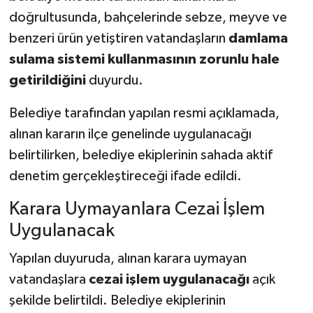
doğrultusunda, bahçelerinde sebze, meyve ve
Teknoloji
benzeri ürün yetiştiren vatandaşların
damlama
sulama sistemi kullanmasının zorunlu hale
Vasıta
getirildiğini
duyurdu.
Vefat Haberleri
Belediye tarafından yapılan resmi açıklamada,
alınan kararın ilçe genelinde uygulanacağı
Yaşam
belirtilirken, belediye ekiplerinin sahada aktif
denetim gerçekleştireceği ifade edildi.
Karara Uymayanlara Cezai İşlem
Uygulanacak
Yapılan duyuruda, alınan karara uymayan
vatandaşlara
cezai işlem uygulanacağı
açık
şekilde belirtildi. Belediye ekiplerinin