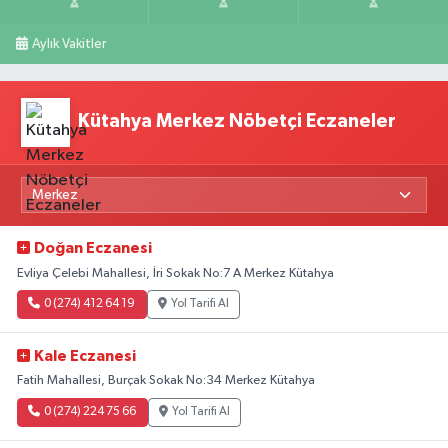
Aylık Vakitler
Kütahya Merkez Nöbetçi Eczaneler
Doğan Eczanesi
Evliya Çelebi Mahallesi, İri Sokak No:7 A Merkez Kütahya
0 (274) 412 64 19
Yol Tarifi Al
Kale Eczanesi
Fatih Mahallesi, Burçak Sokak No:34 Merkez Kütahya
0 (274) 224 75 66
Yol Tarifi Al