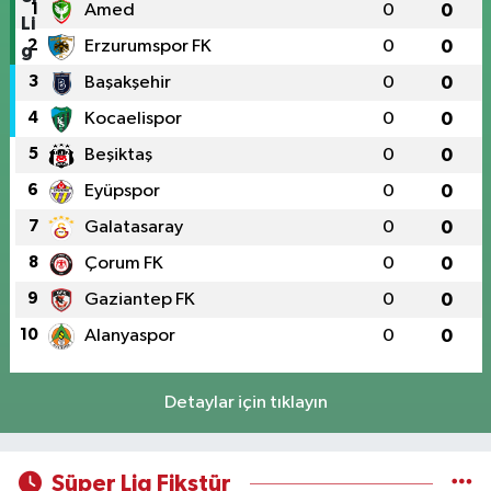
1
Amed
0
0
2
Erzurumspor FK
0
0
3
Başakşehir
0
0
4
Kocaelispor
0
0
5
Beşiktaş
0
0
6
Eyüpspor
0
0
7
Galatasaray
0
0
8
Çorum FK
0
0
9
Gaziantep FK
0
0
10
Alanyaspor
0
0
Detaylar için tıklayın
Süper Lig Fikstür