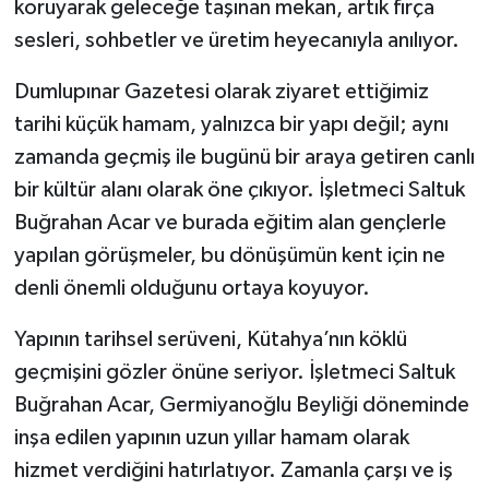
koruyarak geleceğe taşınan mekan, artık fırça
sesleri, sohbetler ve üretim heyecanıyla anılıyor.
Teknoloji
Dumlupınar Gazetesi olarak ziyaret ettiğimiz
Vasıta
tarihi küçük hamam, yalnızca bir yapı değil; aynı
zamanda geçmiş ile bugünü bir araya getiren canlı
Vefat Haberleri
bir kültür alanı olarak öne çıkıyor. İşletmeci Saltuk
Yaşam
Buğrahan Acar ve burada eğitim alan gençlerle
yapılan görüşmeler, bu dönüşümün kent için ne
denli önemli olduğunu ortaya koyuyor.
Yapının tarihsel serüveni, Kütahya’nın köklü
geçmişini gözler önüne seriyor. İşletmeci Saltuk
Buğrahan Acar, Germiyanoğlu Beyliği döneminde
inşa edilen yapının uzun yıllar hamam olarak
hizmet verdiğini hatırlatıyor. Zamanla çarşı ve iş