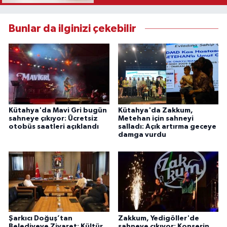
Bunlar da ilginizi çekebilir
Kütahya'da Mavi Gri bugün
Kütahya'da Zakkum,
sahneye çıkıyor: Ücretsiz
Metehan için sahneyi
otobüs saatleri açıklandı
salladı: Açık artırma geceye
damga vurdu
Şarkıcı Doğuş’tan
Zakkum, Yedigöller'de
Belediyeye Ziyaret: Kültür
sahneye çıkıyor: Konserin