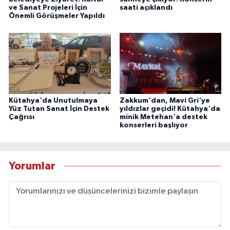
ve Sanat Projeleri İçin
saati açıklandı
Önemli Görüşmeler Yapıldı
Kütahya'da Unutulmaya
Zakkum'dan, Mavi Gri'ye
Yüz Tutan Sanat İçin Destek
yıldızlar geçidi! Kütahya'da
Çağrısı
minik Metehan'a destek
konserleri başlıyor
Yorumlar