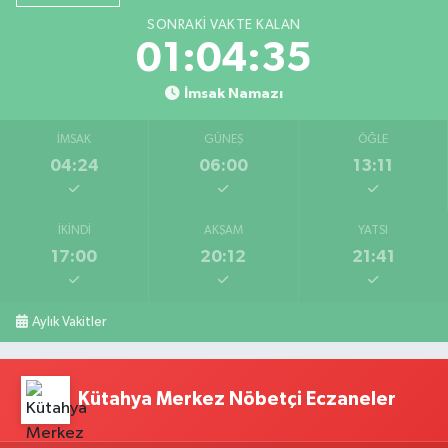
SONRAKI VAKTE KALAN
01:04:35
İmsak Namazı
İMSAK
GÜNEŞ
ÖĞLE
04:24
06:00
13:11
İKINDI
AKŞAM
YATSI
17:00
20:12
21:41
Aylık Vakitler
Kütahya Merkez Nöbetçi Eczaneler