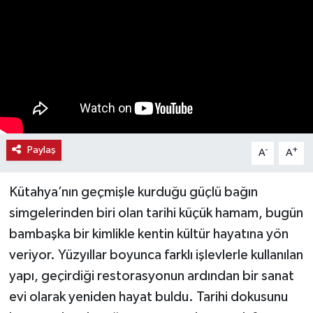
Haber
Haber İlanlar
Kültür-Sanat
Magazin
Paylaş
-
+
A
A
Resmi İlanlar
Kütahya’nın geçmişle kurduğu güçlü bağın
Sağlık
simgelerinden biri olan tarihi küçük hamam, bugün
bambaşka bir kimlikle kentin kültür hayatına yön
Seri İlan
veriyor. Yüzyıllar boyunca farklı işlevlerle kullanılan
Siyaset
yapı, geçirdiği restorasyonun ardından bir sanat
evi olarak yeniden hayat buldu. Tarihi dokusunu
Spor