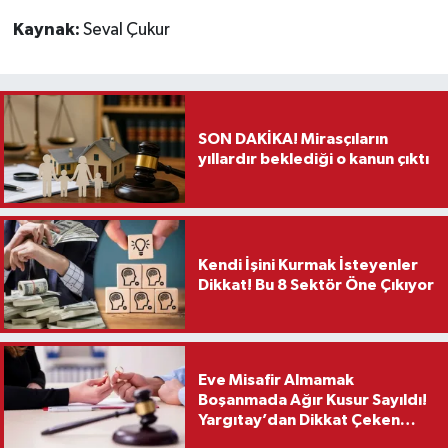
Kaynak:
Seval Çukur
SON DAKİKA! Mirasçıların
yıllardır beklediği o kanun çıktı
Kendi İşini Kurmak İsteyenler
Dikkat! Bu 8 Sektör Öne Çıkıyor
Eve Misafir Almamak
Boşanmada Ağır Kusur Sayıldı!
Yargıtay’dan Dikkat Çeken
Karar