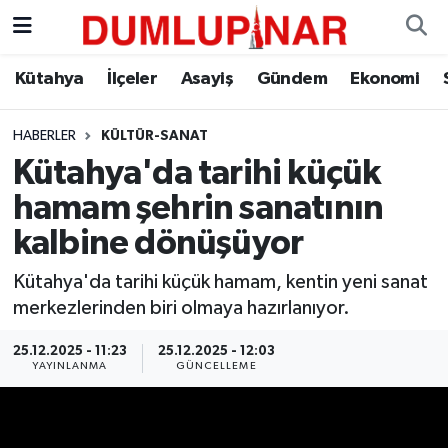
Asayiş
Kütahya Hava Durumu
Kütahya
İlçeler
Asayiş
Gündem
Ekonomi
Diğer
Kütahya Trafik Yoğunluk Haritası
HABERLER
KÜLTÜR-SANAT
Kütahya'da tarihi küçük
Dünya
Süper Lig Puan Durumu ve Fikstür
hamam şehrin sanatının
Eğitim
Tüm Manşetler
kalbine dönüşüyor
Ekonomi
Son Dakika Haberleri
Kütahya'da tarihi küçük hamam, kentin yeni sanat
merkezlerinden biri olmaya hazırlanıyor.
Eleman
Haber Arşivi
25.12.2025 - 11:23
25.12.2025 - 12:03
YAYINLANMA
GÜNCELLEME
Emlak
Gündem