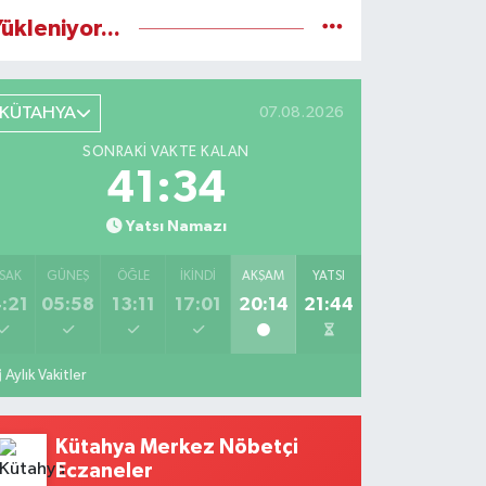
ükleniyor...
KÜTAHYA
07.08.2026
SONRAKI VAKTE KALAN
41:32
Yatsı Namazı
SAK
GÜNEŞ
ÖĞLE
İKINDI
AKŞAM
YATSI
:21
05:58
13:11
17:01
20:14
21:44
Aylık Vakitler
Kütahya Merkez Nöbetçi
Eczaneler