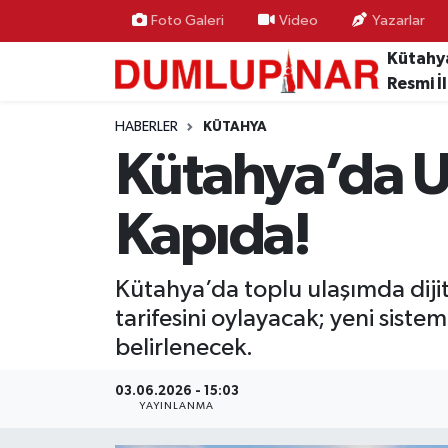
Foto Galeri
Video
Yazarlar
Kütahy
Asayiş
Kütahya Hava Durumu
Resmi İ
Diğer
Kütahya Trafik Yoğunluk Haritası
HABERLER
KÜTAHYA
Kütahya’da 
Dünya
Süper Lig Puan Durumu ve Fikstür
Kapıda!
Eğitim
Tüm Manşetler
Ekonomi
Son Dakika Haberleri
Kütahya’da toplu ulaşımda diji
tarifesini oylayacak; yeni sist
Eleman
Haber Arşivi
belirlenecek.
Emlak
03.06.2026 - 15:03
YAYINLANMA
Gündem