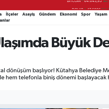
DOLAR
47,6006
%0.
EURO
55,0250
%0.
a
İlçeler
Asayiş
Gündem
Ekonomi
Spor
Yaşam
lanlar
STERLİN
64,2398
%0
GRAM ALTIN
6500.87
%0.
Ulaşımda Büyük D
BİST100
13.799
%
BITCOIN
64.643,95
%0.
tal dönüşüm başlıyor! Kütahya Belediye Me
emle hem telefonla biniş dönemi başlayacak