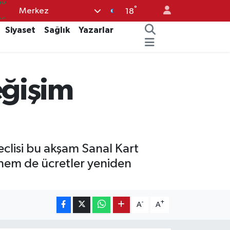
°
Merkez
06
18
02
Siyaset
Sağlık
Yazarlar
.2
12
eğişim
70
16
clisi bu akşam Sanal Kart
 hem de ücretler yeniden
-
+
A
A