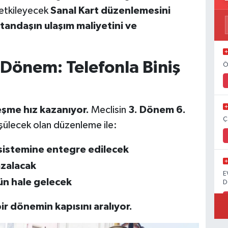
 etkileyecek
Sanal Kart düzenlemesini
tandaşın ulaşım maliyetini ve
 Dönem: Telefonla Biniş
Ö
eşme hız kazanıyor.
Meclisin
3. Dönem 6.
Ç
ülecek olan düzenleme ile:
sistemine entegre edilecek
azalacak
E
ün hale gelecek
D
ir dönemin kapısını aralıyor.