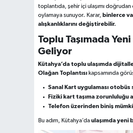
toplantıda, şehir içi ulaşımı doğrudan
Teknoloji
oylamaya sunuyor. Karar,
binlerce va
alışkanlıklarını değiştirebilir.
Vasıta
Toplu Taşımada Yeni
Vefat Haberleri
Geliyor
Yaşam
Kütahya’da toplu ulaşımda dijitall
Olağan Toplantısı
kapsamında görüş
Sanal Kart uygulaması otobüs 
Fiziki kart taşıma zorunluluğu 
Telefon üzerinden biniş mümk
Bu adım, Kütahya’da
ulaşımda yeni b