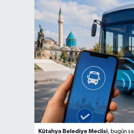
Haber
Haber İlanlar
Kültür-Sanat
Magazin
Resmi İlanlar
Sağlık
Seri İlan
Siyaset
Kütahya Belediye Meclisi
, bugün s
Spor