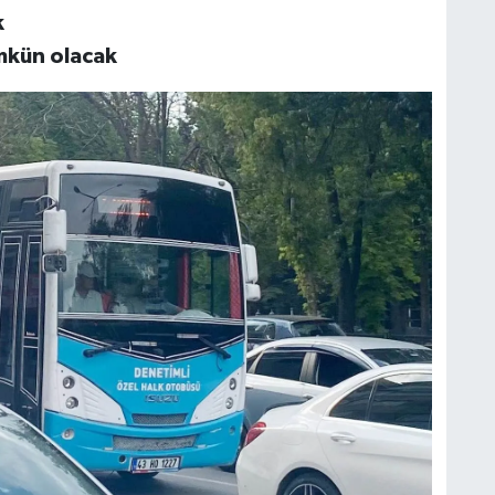
k
mkün olacak