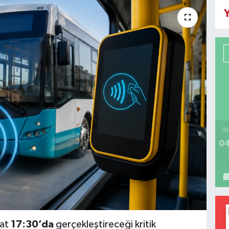
Y
İM
04
aat
17:30’da
gerçekleştireceği kritik