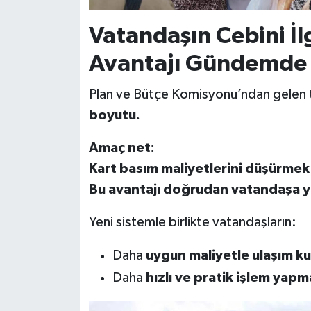
Vatandaşın Cebini İl
Avantajı Gündemde
Plan ve Bütçe Komisyonu’ndan gelen te
boyutu.
Amaç net:
Kart basım maliyetlerini düşürmek
Bu avantajı doğrudan vatandaşa 
Yeni sistemle birlikte vatandaşların:
Daha
uygun maliyetle ulaşım ku
Daha
hızlı ve pratik işlem yapm