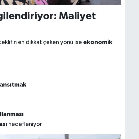
gilendiriyor: Maliyet
klifin en dikkat çeken yönü ise
ekonomik
yansıtmak
llanması
ası
hedefleniyor