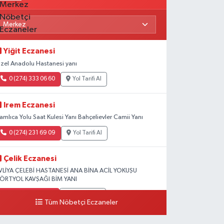
Yiğit Eczanesi
zel Anadolu Hastanesi yanı
0 (274) 333 06 60
Yol Tarifi Al
Irem Eczanesi
amlıca Yolu Saat Kulesi Yanı Bahçelievler Camii Yanı
0 (274) 231 69 09
Yol Tarifi Al
Çelik Eczanesi
VLİYA ÇELEBİ HASTANESİ ANA BİNA ACİL YOKUŞU
ÖRTYOL KAVŞAĞI BİM YANI
0 (274) 231 81 64
Yol Tarifi Al
Tüm Nöbetçi Eczaneler