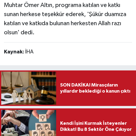
Muhtar Ömer Altın, programa katılan ve katkı
sunan herkese teşekkür ederek, 'Şükür duamıza
katılan ve katkıda bulunan herkesten Allah razı
olsun' dedi.
Kaynak:
İHA
SON DAKİKA! Mirasçıların
yıllardır beklediği o kanun çıktı
Kendi İşini Kurmak İsteyenler
Dikkat! Bu 8 Sektör Öne Çıkıyor