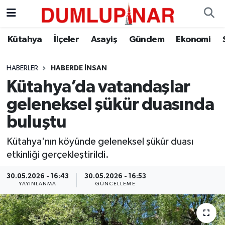
Asayiş
Kütahya Hava Durumu
Kütahya
İlçeler
Asayiş
Gündem
Ekonomi
Diğer
Kütahya Trafik Yoğunluk Haritası
HABERLER
HABERDE INSAN
Kütahya’da vatandaşlar
Dünya
Süper Lig Puan Durumu ve Fikstür
geleneksel şükür duasında
Eğitim
Tüm Manşetler
buluştu
Ekonomi
Son Dakika Haberleri
Kütahya'nın köyünde geleneksel şükür duası
etkinliği gerçekleştirildi.
Eleman
Haber Arşivi
30.05.2026 - 16:43
30.05.2026 - 16:53
YAYINLANMA
GÜNCELLEME
Emlak
Gündem