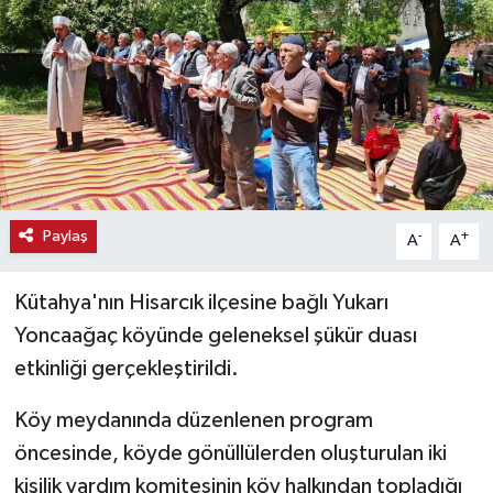
Haber
Haber İlanlar
Kültür-Sanat
Magazin
Paylaş
-
+
A
A
Resmi İlanlar
Kütahya'nın Hisarcık ilçesine bağlı Yukarı
Sağlık
Yoncaağaç köyünde geleneksel şükür duası
etkinliği gerçekleştirildi.
Seri İlan
Köy meydanında düzenlenen program
Siyaset
öncesinde, köyde gönüllülerden oluşturulan iki
kişilik yardım komitesinin köy halkından topladığı
Spor