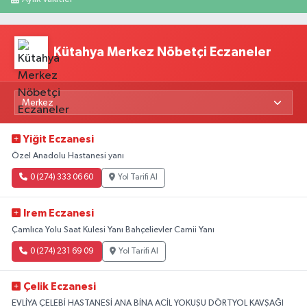
Kütahya Merkez Nöbetçi Eczaneler
Yiğit Eczanesi
Özel Anadolu Hastanesi yanı
0 (274) 333 06 60
Yol Tarifi Al
Irem Eczanesi
Çamlıca Yolu Saat Kulesi Yanı Bahçelievler Camii Yanı
0 (274) 231 69 09
Yol Tarifi Al
Çelik Eczanesi
EVLİYA ÇELEBİ HASTANESİ ANA BİNA ACİL YOKUŞU DÖRTYOL KAVŞAĞI