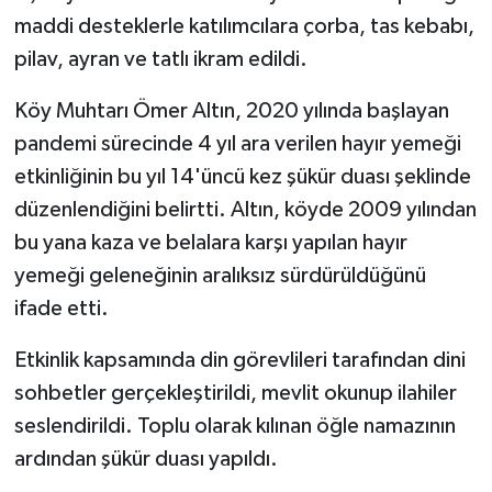
maddi desteklerle katılımcılara çorba, tas kebabı,
Teknoloji
pilav, ayran ve tatlı ikram edildi.
Vasıta
Köy Muhtarı Ömer Altın, 2020 yılında başlayan
pandemi sürecinde 4 yıl ara verilen hayır yemeği
Vefat Haberleri
etkinliğinin bu yıl 14'üncü kez şükür duası şeklinde
düzenlendiğini belirtti. Altın, köyde 2009 yılından
Yaşam
bu yana kaza ve belalara karşı yapılan hayır
yemeği geleneğinin aralıksız sürdürüldüğünü
ifade etti.
Etkinlik kapsamında din görevlileri tarafından dini
sohbetler gerçekleştirildi, mevlit okunup ilahiler
seslendirildi. Toplu olarak kılınan öğle namazının
ardından şükür duası yapıldı.