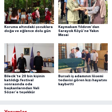
Koruma altındaki çocuklara
Kaymakam Yıldırım'dan
doğa ve eğlence dolu gün
Saraycık Köyü'ne Yakın
Mesai
Bilecik'te 20 bin kişinin
Bursalı iş adamının lösemi
katıldığı festival
tedavisi gören kızı hayatını
sonrasında oda
kaybetti
başkanlarından Vali
Sözer'e teşekkür