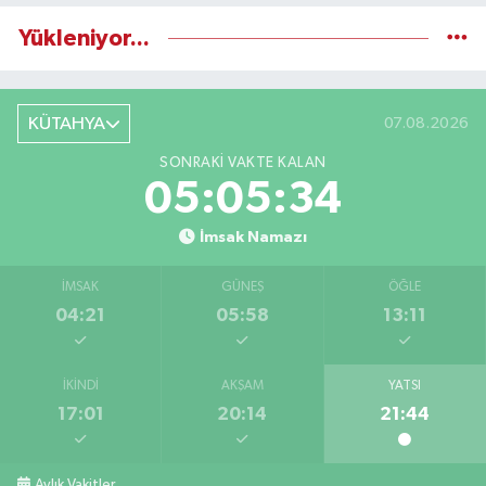
Yükleniyor...
KÜTAHYA
07.08.2026
SONRAKI VAKTE KALAN
05:05:33
İmsak Namazı
İMSAK
GÜNEŞ
ÖĞLE
04:21
05:58
13:11
İKINDI
AKŞAM
YATSI
17:01
20:14
21:44
Aylık Vakitler