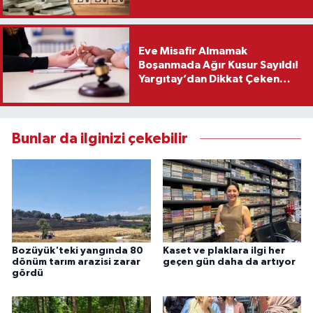
Eve Misafir Almamak
Boşanmada Ağır Kusur Sayıldı!
Yargıtay’dan Dikkat Çeken
Karar
Bunlar da ilginizi çekebilir
Bozüyük'teki yangında 80
Kaset ve plaklara ilgi her
dönüm tarım arazisi zarar
geçen gün daha da artıyor
gördü