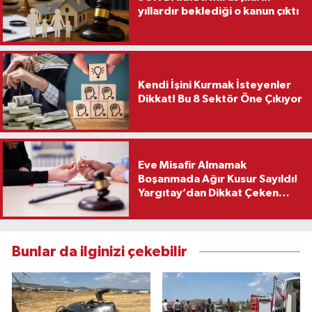
yıllardır beklediği o kanun çıktı
Kendi İşini Kurmak İsteyenler
Dikkat! Bu 8 Sektör Öne Çıkıyor
Eve Misafir Almamak
Boşanmada Ağır Kusur Sayıldı!
Yargıtay’dan Dikkat Çeken
Karar
Bunlar da ilginizi çekebilir