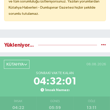
ve tüm sorumluluğu üstleniyorsunuz. Yazılan yorumlardan
Kütahya Haberleri - Dumlupınar Gazetesi hiçbir şekilde
sorumlu tutulamaz.
Yükleniyor...
KÜTAHYA
08.08.2026
SONRAKI VAKTE KALAN
04:32:00
İmsak Namazı
İMSAK
GÜNEŞ
ÖĞLE
04:22
05:59
13:11