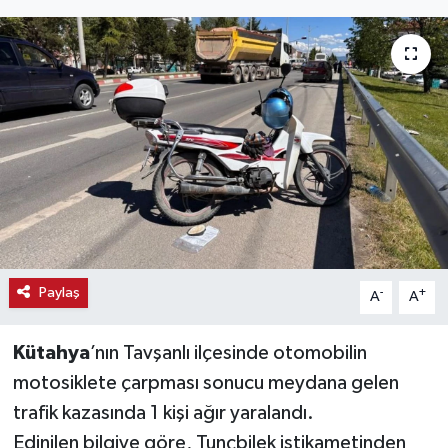
Haber
Haber İlanlar
Kültür-Sanat
Magazin
Resmi İlanlar
Sağlık
Paylaş
-
+
A
A
Seri İlan
Kütahya
’nın Tavşanlı ilçesinde otomobilin
motosiklete çarpması sonucu meydana gelen
Siyaset
trafik kazasında 1 kişi ağır yaralandı.
Edinilen bilgiye göre, Tunçbilek istikametinden
Spor