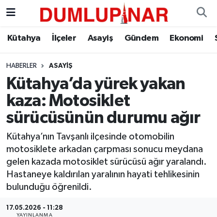
Asayiş
Kütahya Hava Durumu
Kütahya
İlçeler
Asayiş
Gündem
Ekonomi
Diğer
Kütahya Trafik Yoğunluk Haritası
HABERLER
ASAYIŞ
Kütahya’da yürek yakan
Dünya
Süper Lig Puan Durumu ve Fikstür
kaza: Motosiklet
Eğitim
Tüm Manşetler
sürücüsünün durumu ağır
Ekonomi
Son Dakika Haberleri
Kütahya’nın Tavşanlı ilçesinde otomobilin
motosiklete arkadan çarpması sonucu meydana
Eleman
Haber Arşivi
gelen kazada motosiklet sürücüsü ağır yaralandı.
Hastaneye kaldırılan yaralının hayati tehlikesinin
Emlak
bulunduğu öğrenildi.
17.05.2026 - 11:28
Gündem
YAYINLANMA