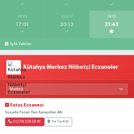
İKINDI
AKŞAM
YATSI
17:01
20:13
21:43
Aylık Vakitler
Kütahya Merkez Nöbetçi Eczaneler
Fatoş Eczanesi
Sosyete Pazarı Yanı Karayolları Altı
0 (274) 226 28 48
Yol Tarifi Al