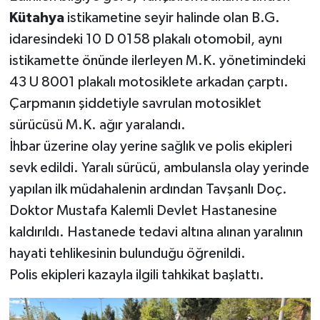
Kütahya
istikametine seyir halinde olan B.G.
Teknoloji
idaresindeki 10 D 0158 plakalı otomobil, aynı
istikamette önünde ilerleyen M.K. yönetimindeki
Vasıta
43 U 8001 plakalı motosiklete arkadan çarptı.
Çarpmanın şiddetiyle savrulan motosiklet
Vefat Haberleri
sürücüsü M.K. ağır yaralandı.
Yaşam
İhbar üzerine olay yerine sağlık ve polis ekipleri
sevk edildi. Yaralı sürücü, ambulansla olay yerinde
yapılan ilk müdahalenin ardından Tavşanlı Doç.
Doktor Mustafa Kalemli Devlet Hastanesine
kaldırıldı. Hastanede tedavi altına alınan yaralının
hayati tehlikesinin bulunduğu öğrenildi.
Polis ekipleri kazayla ilgili tahkikat başlattı.