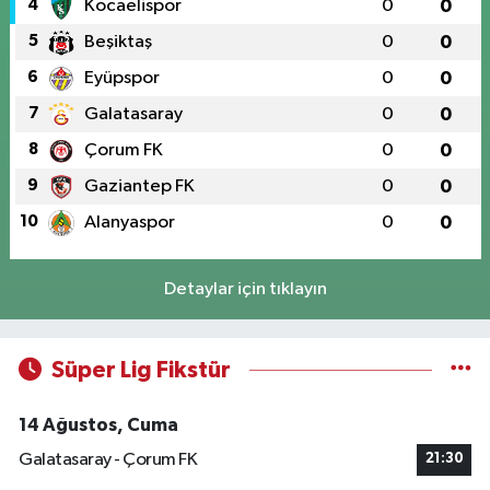
4
Kocaelispor
0
0
5
Beşiktaş
0
0
6
Eyüpspor
0
0
7
Galatasaray
0
0
8
Çorum FK
0
0
9
Gaziantep FK
0
0
10
Alanyaspor
0
0
Detaylar için tıklayın
Süper Lig Fikstür
14 Ağustos, Cuma
Galatasaray - Çorum FK
21:30