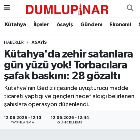
Asayiş
Kütahya Hava Durumu
Kütahya
İlçeler
Asayiş
Gündem
Ekonomi
Diğer
Kütahya Trafik Yoğunluk Haritası
HABERLER
ASAYIŞ
Kütahya'da zehir satanlara
Dünya
Süper Lig Puan Durumu ve Fikstür
gün yüzü yok! Torbacılara
Eğitim
Tüm Manşetler
şafak baskını: 28 gözaltı
Ekonomi
Son Dakika Haberleri
Kütahya'nın Gediz ilçesinde uyuşturucu madde
ticareti yaptığı ve gençleri hedef aldığı belirlenen
Eleman
Haber Arşivi
şahıslara operasyon düzenlendi.
12.06.2026 - 12:10
12.06.2026 - 12:44
Emlak
YAYINLANMA
GÜNCELLEME
Gündem