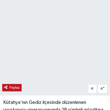
Haber
Haber İlanlar
Kültür-Sanat
Magazin
Resmi İlanlar
Sağlık
Seri İlan
Paylaş
-
+
A
A
Siyaset
Kütahya'nın Gediz ilçesinde düzenlenen
Spor
uyuşturucu operasyonunda 28 şüpheli gözaltına