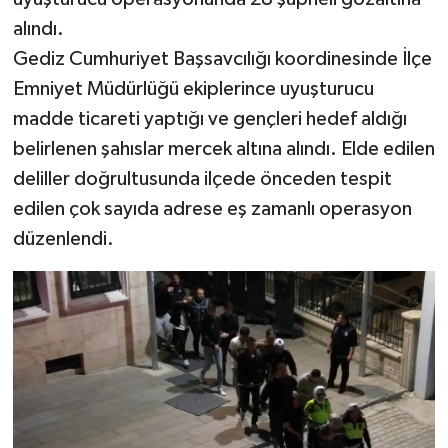
alındı.
Teknoloji
Gediz Cumhuriyet Başsavcılığı koordinesinde İlçe
Emniyet Müdürlüğü ekiplerince uyuşturucu
Vasıta
madde ticareti yaptığı ve gençleri hedef aldığı
belirlenen şahıslar mercek altına alındı. Elde edilen
Vefat Haberleri
deliller doğrultusunda ilçede önceden tespit
Yaşam
edilen çok sayıda adrese eş zamanlı operasyon
düzenlendi.