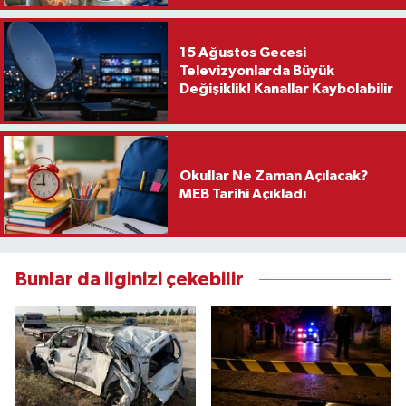
15 Ağustos Gecesi
Televizyonlarda Büyük
Değişiklik! Kanallar Kaybolabilir
Okullar Ne Zaman Açılacak?
MEB Tarihi Açıkladı
Bunlar da ilginizi çekebilir