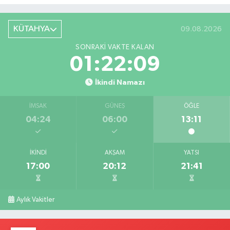
KÜTAHYA
09.08.2026
SONRAKI VAKTE KALAN
01:22:08
İkindi Namazı
İMSAK
GÜNEŞ
ÖĞLE
04:24
06:00
13:11
İKINDI
AKŞAM
YATSI
17:00
20:12
21:41
Aylık Vakitler