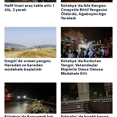
Hafif ticari araç takla attı: 1
Kütahya'da Aile Kavgası
ölü, 2 yaralı
Cinayetle Bitti! Yengesini
Öldürdü, Ağabeyini Ağır
Yaraladı
İnegöl'de orman yangını;
Kütahya'da Korkutan
Havadan ve karadan
Yangın: Vatandaşlar
müdahale başlatıldı
Ekiplerle Omuz Omuza
Müdahale Etti
Kütahya'da Konuşmak İçin
Eskişehir'de bıçaklı kavga: