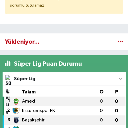
sorumlu tutulamaz.
Yükleniyor...
Süper Lig Puan Durumu
Süper Lig
#
Takım
O
P
1
Amed
0
0
2
Erzurumspor FK
0
0
3
Başakşehir
0
0