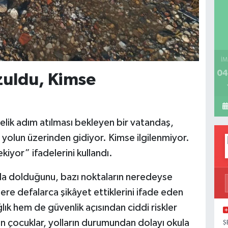
İM
04
ozuldu, Kimse
ik adım atılması bekleyen bir vatandaş,
ri yolun üzerinden gidiyor. Kimse ilgilenmiyor.
iyor” ifadelerini kullandı.
arla dolduğunu, bazı noktaların neredeyse
ilere defalarca şikâyet ettiklerini ifade eden
ık hem de güvenlik açısından ciddi riskler
 çocuklar, yolların durumundan dolayı okula
Ş