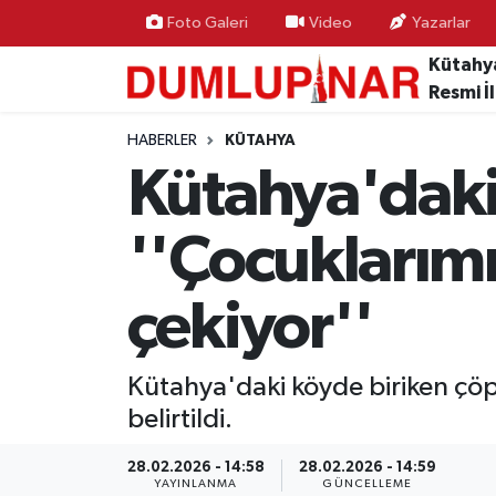
Foto Galeri
Video
Yazarlar
Kütahy
Asayiş
Kütahya Hava Durumu
Resmi İ
Diğer
Kütahya Trafik Yoğunluk Haritası
HABERLER
KÜTAHYA
Kütahya'daki
Dünya
Süper Lig Puan Durumu ve Fikstür
''Çocuklarım
Eğitim
Tüm Manşetler
çekiyor''
Ekonomi
Son Dakika Haberleri
Eleman
Haber Arşivi
Kütahya'daki köyde biriken çöpl
belirtildi.
Emlak
28.02.2026 - 14:58
28.02.2026 - 14:59
Gündem
YAYINLANMA
GÜNCELLEME