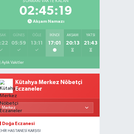
SONRAKI VAKTE KALAN
02:45:18
Akşam Namazı
SAK
GÜNEŞ
ÖĞLE
İKINDI
AKŞAM
YATSI
:22
05:59
13:11
17:01
20:13
21:43
Aylık Vakitler
Kütahya Merkez Nöbetçi
Eczaneler
Doğa Eczanesi
EHİR HASTANESİ KARŞISI