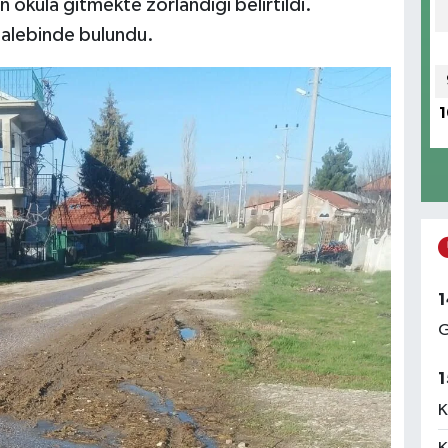
 okula gitmekte zorlandığı belirtildi.
 talebinde bulundu.
1
1
G
1
K