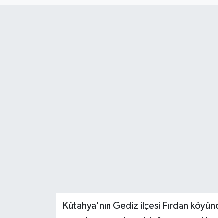
Haber
Haber İlanlar
Kültür-Sanat
Magazin
Resmi İlanlar
Sağlık
Seri İlan
Siyaset
Kütahya'nın Gediz ilçesi Fırdan köyünd
Spor