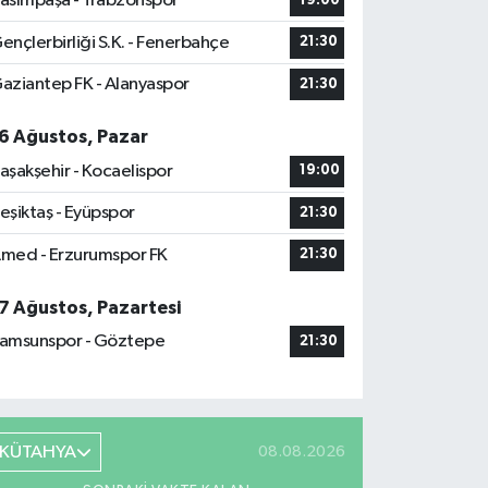
asımpaşa - Trabzonspor
19:00
ençlerbirliği S.K. - Fenerbahçe
21:30
aziantep FK - Alanyaspor
21:30
6 Ağustos, Pazar
aşakşehir - Kocaelispor
19:00
eşiktaş - Eyüpspor
21:30
med - Erzurumspor FK
21:30
7 Ağustos, Pazartesi
amsunspor - Göztepe
21:30
KÜTAHYA
08.08.2026