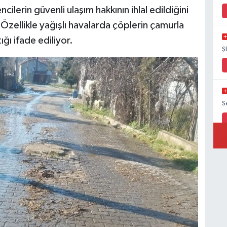
ilerin güvenli ulaşım hakkının ihlal edildiğini
 Özellikle yağışlı havalarda çöplerin çamurla
ğı ifade ediliyor.
Ş
S