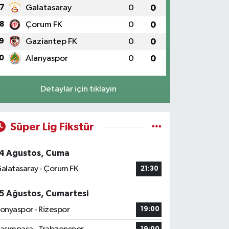
7
Galatasaray
0
0
8
Çorum FK
0
0
9
Gaziantep FK
0
0
0
Alanyaspor
0
0
Detaylar için tıklayın
Süper Lig Fikstür
4 Ağustos, Cuma
alatasaray - Çorum FK
21:30
5 Ağustos, Cumartesi
onyaspor - Rizespor
19:00