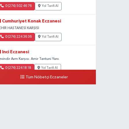
0 (274) 502 46 76
Yol Tarifi Al
Cumhuriyet Konak Eczanesi
EHİR HASTANESİ KARŞISI
0 (274) 224 36 36
Yol Tarifi Al
Inci Eczanesi
evindir Avm Karşısı. Amir Tantuni Yanı.
0 (274) 224 18 18
Yol Tarifi Al
Tüm Nöbetçi Eczaneler