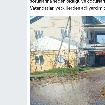
sorunlarına neden olduğu ve çocukların
Vatandaşlar, yetkililerden acil yardım
Teknoloji
Vasıta
Vefat Haberleri
Yaşam