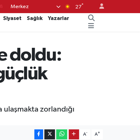
°
Merkez
18
27
32
Siyaset
Sağlık
Yazarlar
38
03
e doldu:
14
18
güçlük
la ulaşmakta zorlandığı
-
+
A
A