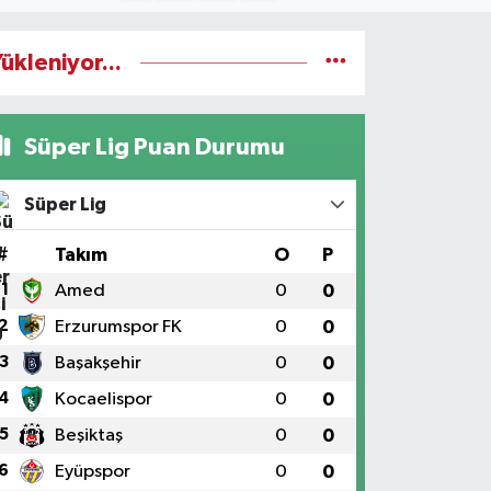
ükleniyor...
Süper Lig Puan Durumu
Süper Lig
#
Takım
O
P
1
Amed
0
0
2
Erzurumspor FK
0
0
3
Başakşehir
0
0
4
Kocaelispor
0
0
5
Beşiktaş
0
0
6
Eyüpspor
0
0