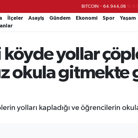
DOLAR
47,7436
%0.
EURO
55,2510
%0.
a
İlçeler
Asayiş
Gündem
Ekonomi
Spor
Yaşam
lanlar
STERLİN
64,4811
%0.
GRAM ALTIN
6660.55
%0.
 köyde yollar çöpl
BİST100
13.779
%-
BITCOIN
64.944,08
%-0.
ız okula gitmekte 
erin yolları kapladığı ve öğrencilerin oku