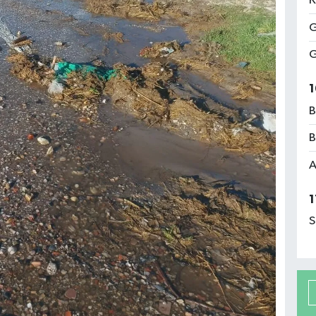
K
G
G
1
B
B
A
1
S