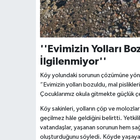
''Evimizin Yolları B
İlgilenmiyor''
Köy yolundaki sorunun çözümüne yönel
“Evimizin yolları bozuldu, mal pislikle
Çocuklarımız okula gitmekte güçlük çek
Köy sakinleri, yolların çöp ve molozl
geçilmez hâle geldiğini belirtti. Yetkil
vatandaşlar, yaşanan sorunun hem sağl
oluşturduğunu söyledi. Köyde yaşayan