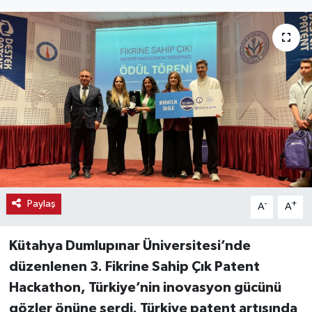
Haber
Haber İlanlar
Kültür-Sanat
Magazin
Resmi İlanlar
Sağlık
Paylaş
-
+
A
A
Seri İlan
Kütahya Dumlupınar Üniversitesi’nde
düzenlenen 3. Fikrine Sahip Çık Patent
Siyaset
Hackathon, Türkiye’nin inovasyon gücünü
gözler önüne serdi. Türkiye patent artışında
Spor