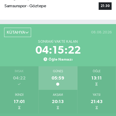
Samsunspor - Göztepe
21:30
KÜTAHYA
08.08.2026
SONRAKI VAKTE KALAN
04:15:21
Öğle Namazı
İMSAK
GÜNEŞ
ÖĞLE
04:22
05:59
13:11
İKINDI
AKŞAM
YATSI
17:01
20:13
21:43