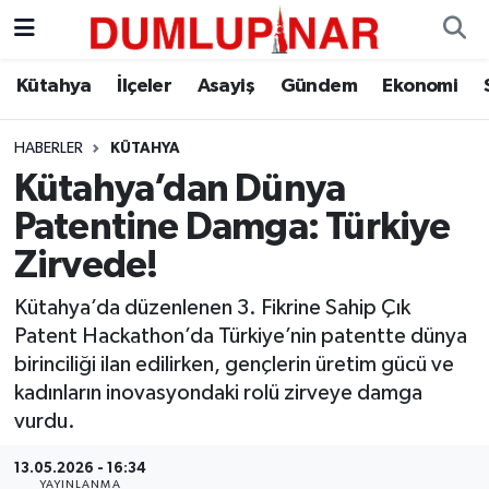
Asayiş
Kütahya Hava Durumu
Kütahya
İlçeler
Asayiş
Gündem
Ekonomi
Diğer
Kütahya Trafik Yoğunluk Haritası
HABERLER
KÜTAHYA
Kütahya’dan Dünya
Dünya
Süper Lig Puan Durumu ve Fikstür
Patentine Damga: Türkiye
Eğitim
Tüm Manşetler
Zirvede!
Ekonomi
Son Dakika Haberleri
Kütahya’da düzenlenen 3. Fikrine Sahip Çık
Patent Hackathon’da Türkiye’nin patentte dünya
Eleman
Haber Arşivi
birinciliği ilan edilirken, gençlerin üretim gücü ve
kadınların inovasyondaki rolü zirveye damga
Emlak
vurdu.
13.05.2026 - 16:34
Gündem
YAYINLANMA