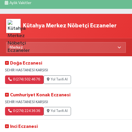
Aylık Vakitler
Kütahya Merkez Nöbetçi Eczaneler
Doğa Eczanesi
ŞEHİR HASTANESİ KARŞISI
0 (274) 502 46 76
Yol Tarifi Al
Cumhuriyet Konak Eczanesi
ŞEHİR HASTANESİ KARŞISI
0 (274) 224 36 36
Yol Tarifi Al
Inci Eczanesi