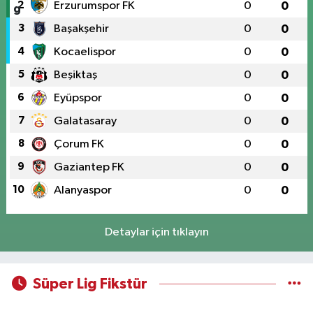
2
Erzurumspor FK
0
0
3
Başakşehir
0
0
4
Kocaelispor
0
0
5
Beşiktaş
0
0
6
Eyüpspor
0
0
7
Galatasaray
0
0
8
Çorum FK
0
0
9
Gaziantep FK
0
0
10
Alanyaspor
0
0
Detaylar için tıklayın
Süper Lig Fikstür