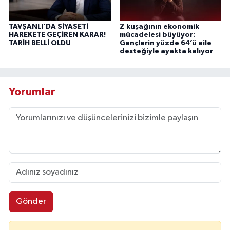
TAVŞANLI’DA SİYASETİ
Z kuşağının ekonomik
HAREKETE GEÇİREN KARAR!
mücadelesi büyüyor:
TARİH BELLİ OLDU
Gençlerin yüzde 64’ü aile
desteğiyle ayakta kalıyor
Yorumlar
Gönder