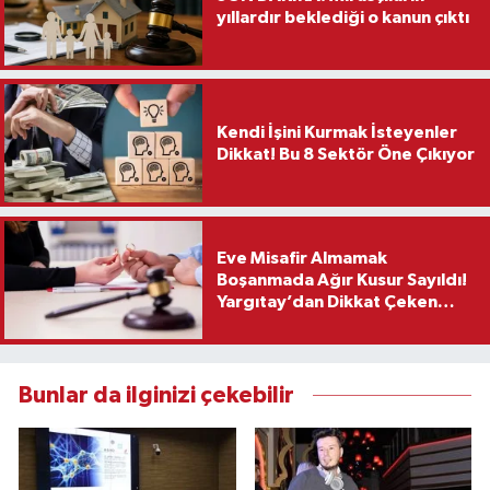
yıllardır beklediği o kanun çıktı
Kendi İşini Kurmak İsteyenler
Dikkat! Bu 8 Sektör Öne Çıkıyor
Eve Misafir Almamak
Boşanmada Ağır Kusur Sayıldı!
Yargıtay’dan Dikkat Çeken
Karar
Bunlar da ilginizi çekebilir