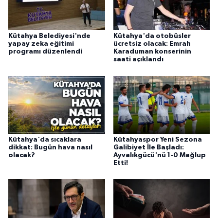
Kütahya Belediyesi'nde
Kütahya'da otobüsler
yapay zeka eğitimi
ücretsiz olacak: Emrah
programı düzenlendi
Karaduman konserinin
saati açıklandı
Kütahya'da sıcaklara
Kütahyaspor Yeni Sezona
dikkat: Bugün hava nasıl
Galibiyet İle Başladı:
olacak?
Ayvalıkgücü'nü 1-0 Mağlup
Etti!