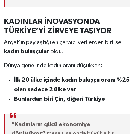
KADINLAR İNOVASYONDA
TÜRKİYE’Yİ ZİRVEYE TAŞIYOR
Argat’ın paylaştığı en çarpıcı verilerden biri ise
kadın buluşçular
oldu.
Dünya genelinde kadın oranı düşükken:
İlk 20 ülke içinde kadın buluşçu oranı %25
olan sadece 2 ülke var
Bunlardan biri Çin, diğeri Türkiye
“Kadınların gücü ekonomiye
dönüşüyor”
mesajı, salonda büyük alkış