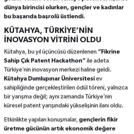
dünya birincisi olurken, gençler ve kadınlar
Teknoloji
bu başarıda başrolü üstlendi.
Vasıta
KÜTAHYA, TÜRKİYE’NİN
İNOVASYON VİTRİNİ OLDU
Vefat Haberleri
Kütahya, bu yıl üçüncüsü düzenlenen
“Fikrine
Yaşam
Sahip Çık Patent Hackathon”
ile adeta
Türkiye’nin inovasyon merkezi haline geldi.
Kütahya Dumlupınar Üniversitesi
ev
sahipliğinde gerçekleştirilen ödül töreni, yalnızca
bir yarışma değil; aynı zamanda Türkiye’nin
küresel patent yarışındaki yükselişinin ilanı oldu.
Etkinlikte yapılan konuşmalar,
gençlerin fikir
üretme gücünün artık ekonomik değere