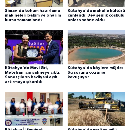
Simav'da tohum hazırlama
Kütahya'da mahalle kültürü
makineleri bakım ve onarım
canlandı: Dev şenlik coşkulu
kursu tamamlandı
anlara sahne oldu
Kütahya'da Mavi Gri,
Kütahya'da köylere müjde:
Metehan için sahneye çıktı:
Su sorunu çözüme
Sanatçıların hediyesi açık
kavuşuyor
artırmaya çıkarıldı
Kütahya İl Emniyet
Kütahya'da yerli ve milli