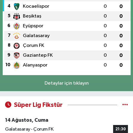
4
Kocaelispor
0
0
5
Beşiktaş
0
0
6
Eyüpspor
0
0
7
Galatasaray
0
0
8
Çorum FK
0
0
9
Gaziantep FK
0
0
10
Alanyaspor
0
0
Detaylar için tıklayın
Süper Lig Fikstür
14 Ağustos, Cuma
Galatasaray - Çorum FK
21:30