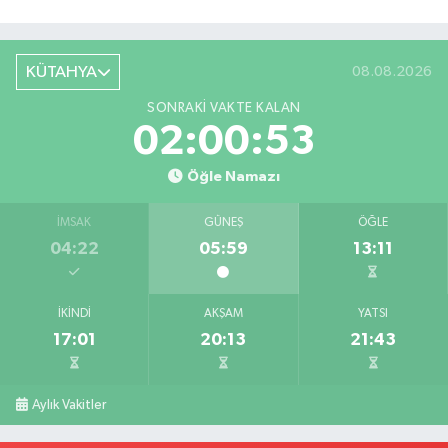
KÜTAHYA
08.08.2026
SONRAKI VAKTE KALAN
02:00:52
Öğle Namazı
İMSAK
GÜNEŞ
ÖĞLE
04:22
05:59
13:11
İKINDI
AKŞAM
YATSI
17:01
20:13
21:43
Aylık Vakitler