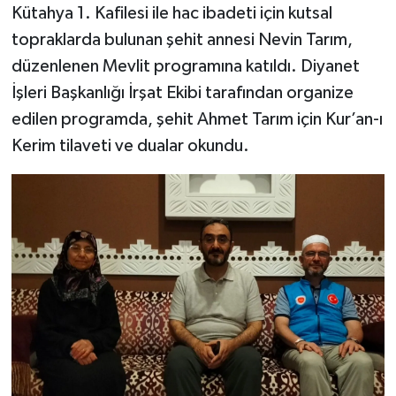
Kütahya 1. Kafilesi ile hac ibadeti için kutsal
topraklarda bulunan şehit annesi Nevin Tarım,
Teknoloji
düzenlenen Mevlit programına katıldı. Diyanet
Vasıta
İşleri Başkanlığı İrşat Ekibi tarafından organize
edilen programda, şehit Ahmet Tarım için Kur’an-ı
Vefat Haberleri
Kerim tilaveti ve dualar okundu.
Yaşam