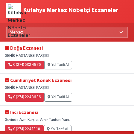
Kütahya Merkez Nöbetçi Eczaneler
Doğa Eczanesi
ŞEHİR HASTANESİ KARŞISI
0 (274) 502 46 76
Yol Tarifi Al
Cumhuriyet Konak Eczanesi
ŞEHİR HASTANESİ KARŞISI
0 (274) 224 36 36
Yol Tarifi Al
Inci Eczanesi
Sevindir Avm Karşısı. Amir Tantuni Yanı.
0 (274) 224 18 18
Yol Tarifi Al