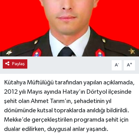
Haber
Haber İlanlar
Kültür-Sanat
Magazin
Paylaş
-
+
A
A
Resmi İlanlar
Kütahya Müftülüğü tarafından yapılan açıklamada,
Sağlık
2012 yılı Mayıs ayında Hatay’ın Dörtyol ilçesinde
şehit olan Ahmet Tarım’ın, şehadetinin yıl
Seri İlan
dönümünde kutsal topraklarda anıldığı bildirildi.
Mekke’de gerçekleştirilen programda şehit için
Siyaset
dualar edilirken, duygusal anlar yaşandı.
Spor