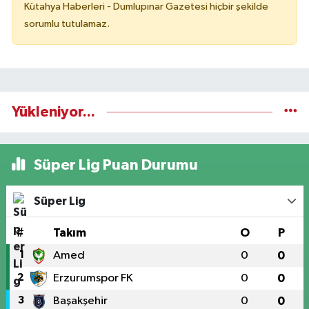
Kütahya Haberleri - Dumlupınar Gazetesi hiçbir şekilde
sorumlu tutulamaz.
Yükleniyor...
Süper Lig Puan Durumu
Süper Lig
#
Takım
O
P
1
Amed
0
0
2
Erzurumspor FK
0
0
3
Başakşehir
0
0