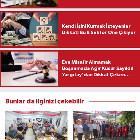
Kendi İşini Kurmak İsteyenler
Dikkat! Bu 8 Sektör Öne Çıkıyor
Eve Misafir Almamak
Boşanmada Ağır Kusur Sayıldı!
Yargıtay’dan Dikkat Çeken
Karar
Bunlar da ilginizi çekebilir