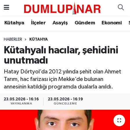
Asayiş
Kütahya Hava Durumu
Kütahya
İlçeler
Asayiş
Gündem
Ekonomi
Diğer
Kütahya Trafik Yoğunluk Haritası
HABERLER
KÜTAHYA
Kütahyalı hacılar, şehidini
Dünya
Süper Lig Puan Durumu ve Fikstür
unutmadı
Eğitim
Tüm Manşetler
Hatay Dörtyol’da 2012 yılında şehit olan Ahmet
Tarım, hac farizası için Mekke’de bulunan
Ekonomi
Son Dakika Haberleri
annesinin katıldığı programda dualarla anıldı.
Eleman
Haber Arşivi
23.05.2026 - 16:16
23.05.2026 - 16:19
YAYINLANMA
GÜNCELLEME
Emlak
Gündem