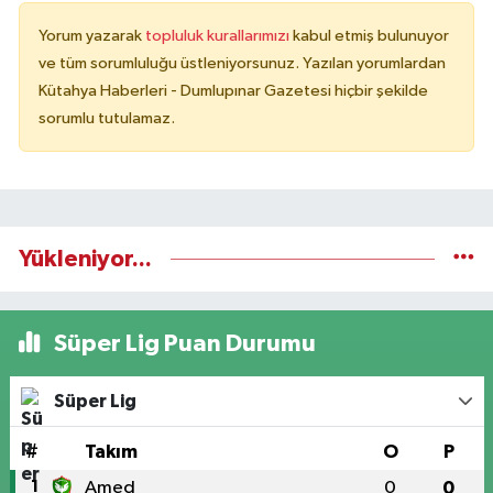
Yorum yazarak
topluluk kurallarımızı
kabul etmiş bulunuyor
ve tüm sorumluluğu üstleniyorsunuz. Yazılan yorumlardan
Kütahya Haberleri - Dumlupınar Gazetesi hiçbir şekilde
sorumlu tutulamaz.
Yükleniyor...
Süper Lig Puan Durumu
Süper Lig
#
Takım
O
P
1
Amed
0
0