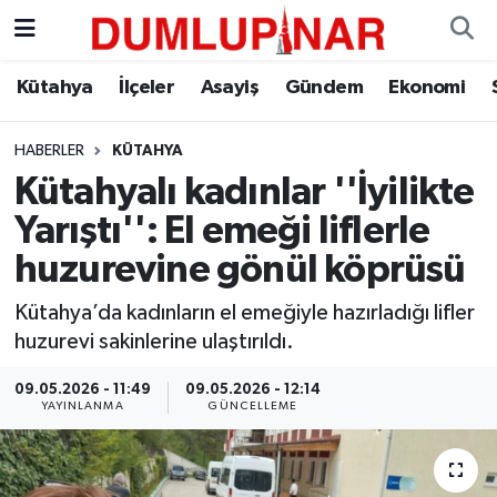
Asayiş
Kütahya Hava Durumu
Kütahya
İlçeler
Asayiş
Gündem
Ekonomi
Diğer
Kütahya Trafik Yoğunluk Haritası
HABERLER
KÜTAHYA
Kütahyalı kadınlar ''İyilikte
Dünya
Süper Lig Puan Durumu ve Fikstür
Yarıştı'': El emeği liflerle
Eğitim
Tüm Manşetler
huzurevine gönül köprüsü
Ekonomi
Son Dakika Haberleri
Kütahya’da kadınların el emeğiyle hazırladığı lifler
huzurevi sakinlerine ulaştırıldı.
Eleman
Haber Arşivi
09.05.2026 - 11:49
09.05.2026 - 12:14
YAYINLANMA
GÜNCELLEME
Emlak
Gündem