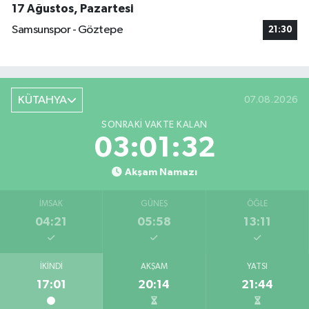
17 Ağustos, Pazartesi
Samsunspor - Göztepe
21:30
KÜTAHYA
07.08.2026
SONRAKI VAKTE KALAN
03:01:31
Akşam Namazı
İMSAK
GÜNEŞ
ÖĞLE
04:21
05:58
13:11
İKINDI
AKŞAM
YATSI
17:01
20:14
21:44