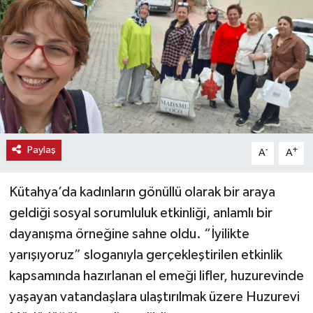
Haber
Haber İlanlar
Kültür-Sanat
Magazin
Paylaş
-
+
A
A
Resmi İlanlar
Kütahya’da kadınların gönüllü olarak bir araya
Sağlık
geldiği sosyal sorumluluk etkinliği, anlamlı bir
dayanışma örneğine sahne oldu. “İyilikte
Seri İlan
yarışıyoruz” sloganıyla gerçekleştirilen etkinlik
Siyaset
kapsamında hazırlanan el emeği lifler, huzurevinde
yaşayan vatandaşlara ulaştırılmak üzere Huzurevi
Spor