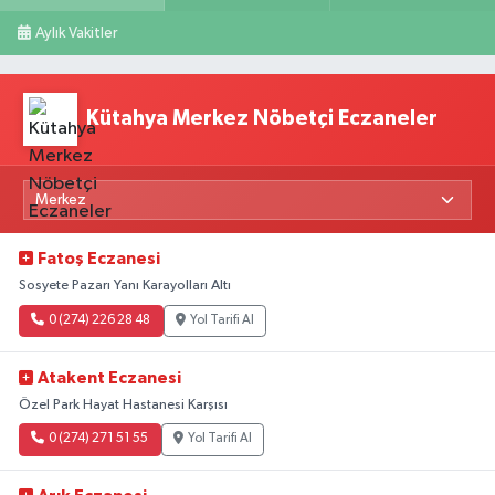
Aylık Vakitler
Kütahya Merkez Nöbetçi Eczaneler
Fatoş Eczanesi
Sosyete Pazarı Yanı Karayolları Altı
0 (274) 226 28 48
Yol Tarifi Al
Atakent Eczanesi
Özel Park Hayat Hastanesi Karşısı
0 (274) 271 51 55
Yol Tarifi Al