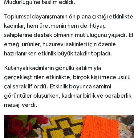
Müdürlüğü’ne teslim edildi.
Teknoloji
Toplumsal dayanışmanın ön plana çıktığı etkinlikte
kadınlar, hem üretmenin hem de ihtiyaç
Vasıta
sahiplerine destek olmanın mutluluğunu yaşadı. El
emeği ürünler, huzurevi sakinleri için özenle
Vefat Haberleri
hazırlanırken etkinlik büyük takdir topladı.
Yaşam
Kütahyalı kadınların gönüllü katılımıyla
gerçekleştirilen etkinlikte, birçok kişi imece usulü
çalışarak lif ördü. Etkinlik boyunca samimi
görüntüler oluşurken, kadınlar birlik ve beraberlik
mesajı verdi.