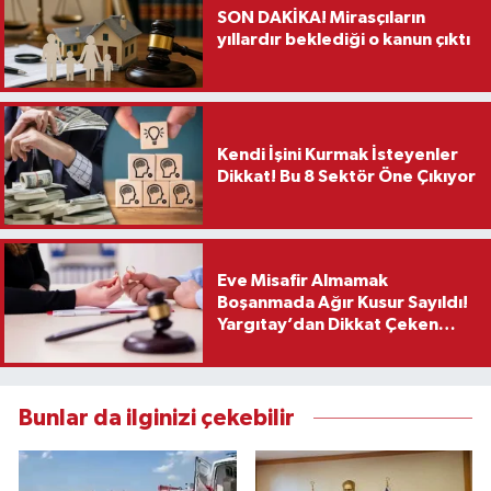
SON DAKİKA! Mirasçıların
yıllardır beklediği o kanun çıktı
Kendi İşini Kurmak İsteyenler
Dikkat! Bu 8 Sektör Öne Çıkıyor
Eve Misafir Almamak
Boşanmada Ağır Kusur Sayıldı!
Yargıtay’dan Dikkat Çeken
Karar
Bunlar da ilginizi çekebilir