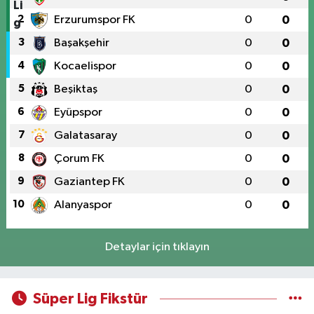
2
Erzurumspor FK
0
0
3
Başakşehir
0
0
4
Kocaelispor
0
0
5
Beşiktaş
0
0
6
Eyüpspor
0
0
7
Galatasaray
0
0
8
Çorum FK
0
0
9
Gaziantep FK
0
0
10
Alanyaspor
0
0
Detaylar için tıklayın
Süper Lig Fikstür