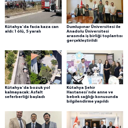
Kütahya'da facia kaza can
Dumlupınar Üniversitesi ile
aldı: 1 ölü, 5 yaralı
Anadolu Üniversitesi
arasında iş birliği toplantısı
gerçekleştirildi
Kütahya'da bozuk yol
Kütahya Şehir
kalmayacak: Asfalt
Hastanesi'nde anne ve
seferberliği başladı
bebek sağlığı konusunda
bilgilendirme yapıldı