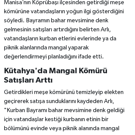
Manisa’nın Köprübaşı ilçesinden getirdiği meşe
kömürüne vatandaşların yoğun ilgi gösterdiğini
Teknoloji
söyledi. Bayramın bahar mevsimine denk
gelmesinin satışları artırdığını belirten Arlı,
Vasıta
vatandaşların kurban etlerini evlerinde ya da
Vefat Haberleri
piknik alanlarında mangal yaparak
değerlendirmeyi planladığını ifade etti.
Yaşam
Kütahya'da Mangal Kömürü
Satışları Arttı
Getirdikleri meşe kömürünü temizleyip elekten
geçirerek satışa sunduklarını kaydeden Arlı,
"Kurban Bayramı bahar mevsimine denk geldiği
için vatandaşlar kestiği kurbanın etinin bir
bölümünü evinde veya piknik alanında mangal