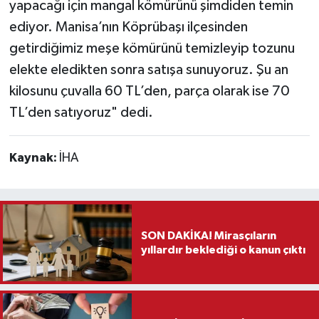
yapacağı için mangal kömürünü şimdiden temin
ediyor. Manisa’nın Köprübaşı ilçesinden
getirdiğimiz meşe kömürünü temizleyip tozunu
elekte eledikten sonra satışa sunuyoruz. Şu an
kilosunu çuvalla 60 TL’den, parça olarak ise 70
TL’den satıyoruz" dedi.
Kaynak:
İHA
SON DAKİKA! Mirasçıların
yıllardır beklediği o kanun çıktı