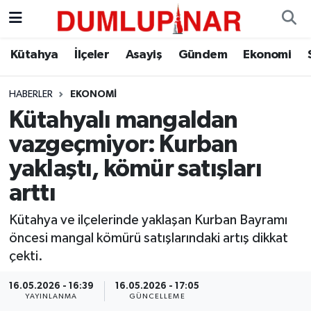
Asayiş
Kütahya Hava Durumu
Kütahya
İlçeler
Asayiş
Gündem
Ekonomi
Diğer
Kütahya Trafik Yoğunluk Haritası
HABERLER
EKONOMI
Kütahyalı mangaldan
Dünya
Süper Lig Puan Durumu ve Fikstür
vazgeçmiyor: Kurban
Eğitim
Tüm Manşetler
yaklaştı, kömür satışları
arttı
Ekonomi
Son Dakika Haberleri
Kütahya ve ilçelerinde yaklaşan Kurban Bayramı
Eleman
Haber Arşivi
öncesi mangal kömürü satışlarındaki artış dikkat
çekti.
Emlak
16.05.2026 - 16:39
16.05.2026 - 17:05
YAYINLANMA
GÜNCELLEME
Gündem