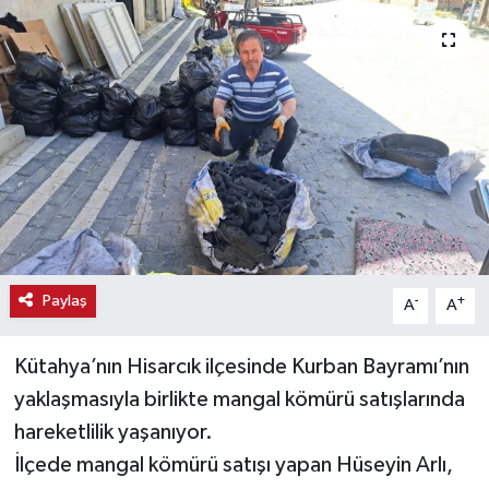
Haber
Haber İlanlar
Kültür-Sanat
Magazin
Resmi İlanlar
Paylaş
-
+
A
A
Sağlık
Kütahya’nın Hisarcık ilçesinde Kurban Bayramı’nın
Seri İlan
yaklaşmasıyla birlikte mangal kömürü satışlarında
Siyaset
hareketlilik yaşanıyor.
İlçede mangal kömürü satışı yapan Hüseyin Arlı,
Spor