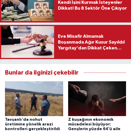
Kendi İşini Kurmak İsteyenler
Dikkat! Bu 8 Sektör Öne Çıkıyor
Eve Misafir Almamak
Boşanmada Ağır Kusur Sayıldı!
Yargıtay’dan Dikkat Çeken
Karar
Bunlar da ilginizi çekebilir
Tavşanlı'da nohut
Z kuşağının ekonomik
üretimine yönelik arazi
mücadelesi büyüyor:
kontrolleri gerçekleştirildi
Gençlerin yüzde 64’ü aile