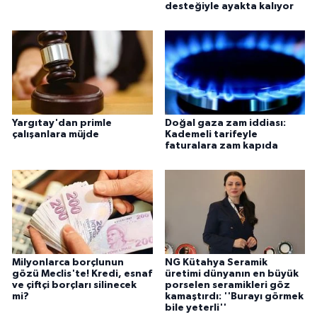
desteğiyle ayakta kalıyor
Yargıtay'dan primle
Doğal gaza zam iddiası:
çalışanlara müjde
Kademeli tarifeyle
faturalara zam kapıda
Milyonlarca borçlunun
NG Kütahya Seramik
gözü Meclis'te! Kredi, esnaf
üretimi dünyanın en büyük
ve çiftçi borçları silinecek
porselen seramikleri göz
mi?
kamaştırdı: ''Burayı görmek
bile yeterli''