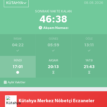
KÜTAHYA
08.08.2026
SONRAKI VAKTE KALAN
46:38
Akşam Namazı
İMSAK
GÜNEŞ
ÖĞLE
04:22
05:59
13:11
İKINDI
AKŞAM
YATSI
17:01
20:13
21:43
Aylık Vakitler
Kütahya Merkez Nöbetçi Eczaneler