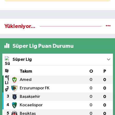
Yükleniyor...
Süper Lig Puan Durumu
Süper Lig
#
Takım
O
P
1
Amed
0
0
2
Erzurumspor FK
0
0
3
Başakşehir
0
0
4
Kocaelispor
0
0
5
Beşiktaş
0
0