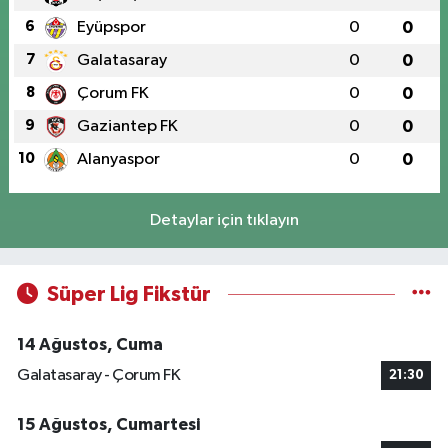
6
Eyüpspor
0
0
7
Galatasaray
0
0
8
Çorum FK
0
0
9
Gaziantep FK
0
0
10
Alanyaspor
0
0
Detaylar için tıklayın
Süper Lig Fikstür
14 Ağustos, Cuma
Galatasaray - Çorum FK
21:30
15 Ağustos, Cumartesi