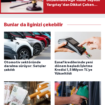
Boşanmada Ağır Kusur Sayıldı!
Yargıtay’dan Dikkat Çeken
Karar
Bunlar da ilginizi çekebilir
Otomotiv sektöründe
Esnaf kredilerinde yeni
daralma sürüyor: Satışlar
dönem başladı:İşletme
çakıldı
Kredisi 1,5 Milyon TL’ye
Yükseltildi