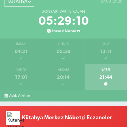
KÜTAHYA
07.08.2026
SONRAKI VAKTE KALAN
05:29:09
İmsak Namazı
İMSAK
GÜNEŞ
ÖĞLE
04:21
05:58
13:11
İKINDI
AKŞAM
YATSI
17:01
20:14
21:44
Aylık Vakitler
Kütahya Merkez Nöbetçi Eczaneler