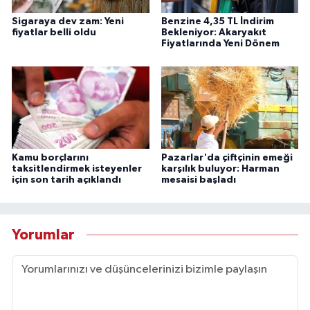
Sigaraya dev zam: Yeni
Benzine 4,35 TL İndirim
fiyatlar belli oldu
Bekleniyor: Akaryakıt
Fiyatlarında Yeni Dönem
Kamu borçlarını
Pazarlar'da çiftçinin emeği
taksitlendirmek isteyenler
karşılık buluyor: Harman
için son tarih açıklandı
mesaisi başladı
Yorumlar