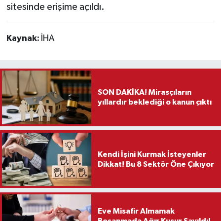
sitesinde erişime açıldı.
Kaynak:
İHA
SON DAKİKA! Mirasçıların
yıllardır beklediği o kanun çıktı
Kendi İşini Kurmak İsteyenler
Dikkat! Bu 8 Sektör Öne Çıkıyor
Eve Misafir Almamak