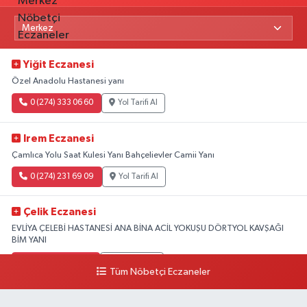
Yiğit Eczanesi
Özel Anadolu Hastanesi yanı
0 (274) 333 06 60
Yol Tarifi Al
Irem Eczanesi
Çamlıca Yolu Saat Kulesi Yanı Bahçelievler Camii Yanı
0 (274) 231 69 09
Yol Tarifi Al
Çelik Eczanesi
EVLİYA ÇELEBİ HASTANESİ ANA BİNA ACİL YOKUŞU DÖRTYOL KAVŞAĞI
BİM YANI
0 (274) 231 81 64
Yol Tarifi Al
Tüm Nöbetçi Eczaneler