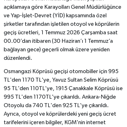
açıklamaya göre Karayolları Genel Müdürlüğünce
Teknoloji
ve Yap-İşlet-Devret (YİD) kapsamında özel
şirketler tarafından işletilen otoyol ve köprülerin
Vasıta
geçiş ücretleri, 1 Temmuz 2026 Çarşamba saat
00.00’dan itibaren (30 Haziran’ı 1 Temmuz’a
Vefat Haberleri
bağlayan gece) geçerli olmak üzere yeniden
Yaşam
düzenlendi.
Osmangazi Köprüsü geçişi otomobiller için 995
TL'den 1170 TL'ye, Yavuz Sultan Selim Köprüsü
95 TL'den 110TL'ye, 1915 Çanakkale Köprüsü ise
995 TL'den 1170TL'ye çıkarıldı. Ankara-Niğde
Otoyolu da 740 TL'den 925 TL'ye çıkarıldı.
Ayrıca, otoyol ve köprülerdeki yeni geçiş ücret
tarifelerini içeren bilgiler, KGM'nin internet