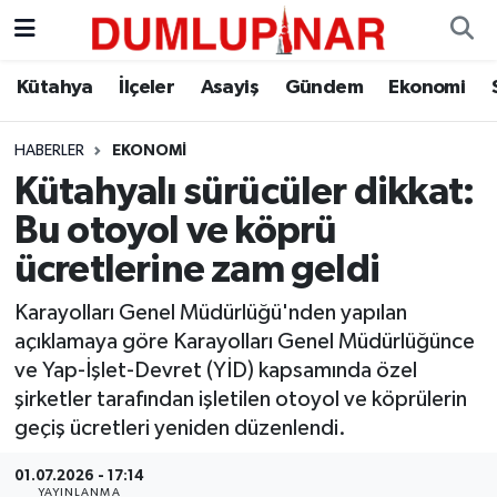
Asayiş
Kütahya Hava Durumu
Kütahya
İlçeler
Asayiş
Gündem
Ekonomi
Diğer
Kütahya Trafik Yoğunluk Haritası
HABERLER
EKONOMI
Kütahyalı sürücüler dikkat:
Dünya
Süper Lig Puan Durumu ve Fikstür
Bu otoyol ve köprü
Eğitim
Tüm Manşetler
ücretlerine zam geldi
Ekonomi
Son Dakika Haberleri
Karayolları Genel Müdürlüğü'nden yapılan
açıklamaya göre Karayolları Genel Müdürlüğünce
Eleman
Haber Arşivi
ve Yap-İşlet-Devret (YİD) kapsamında özel
şirketler tarafından işletilen otoyol ve köprülerin
Emlak
geçiş ücretleri yeniden düzenlendi.
01.07.2026 - 17:14
Gündem
YAYINLANMA