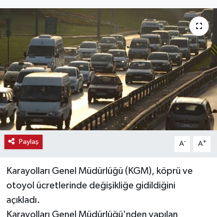
Haber
Haber İlanlar
Kültür-Sanat
Magazin
Resmi İlanlar
Sağlık
Paylaş
-
+
A
A
Seri İlan
Karayolları Genel Müdürlüğü (KGM), köprü ve
otoyol ücretlerinde değişikliğe gidildiğini
Siyaset
açıkladı.
Karayolları Genel Müdürlüğü'nden yapılan
Spor