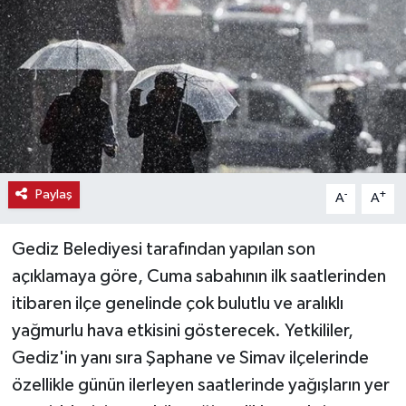
Haber
Haber İlanlar
Kültür-Sanat
Magazin
Paylaş
-
+
A
A
Resmi İlanlar
Gediz Belediyesi tarafından yapılan son
Sağlık
açıklamaya göre, Cuma sabahının ilk saatlerinden
itibaren ilçe genelinde çok bulutlu ve aralıklı
Seri İlan
yağmurlu hava etkisini gösterecek. Yetkililer,
Siyaset
Gediz'in yanı sıra Şaphane ve Simav ilçelerinde
özellikle günün ilerleyen saatlerinde yağışların yer
Spor