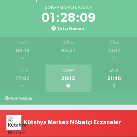
SONRAKI VAKTE KALAN
01:28:08
Yatsı Namazı
İMSAK
GÜNEŞ
ÖĞLE
04:19
05:57
13:11
İKINDI
AKŞAM
YATSI
17:02
20:15
21:46
Aylık Vakitler
Kütahya Merkez Nöbetçi Eczaneler