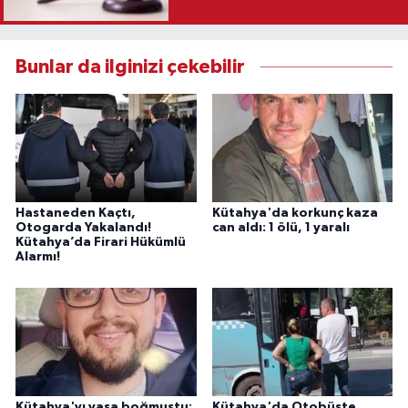
Karar
Bunlar da ilginizi çekebilir
Hastaneden Kaçtı,
Kütahya'da korkunç kaza
Otogarda Yakalandı!
can aldı: 1 ölü, 1 yaralı
Kütahya’da Firari Hükümlü
Alarmı!
Kütahya'yı yasa boğmuştu:
Kütahya'da Otobüste