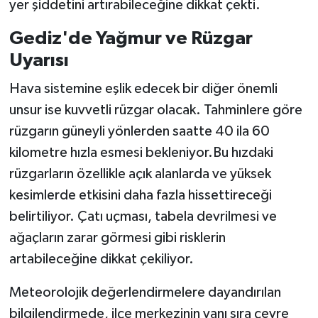
yer şiddetini artırabileceğine dikkat çekti.
Teknoloji
Gediz'de Yağmur ve Rüzgar
Uyarısı
Vasıta
Hava sistemine eşlik edecek bir diğer önemli
Vefat Haberleri
unsur ise kuvvetli rüzgar olacak. Tahminlere göre
rüzgarın güneyli yönlerden saatte 40 ila 60
Yaşam
kilometre hızla esmesi bekleniyor.Bu hızdaki
rüzgarların özellikle açık alanlarda ve yüksek
kesimlerde etkisini daha fazla hissettireceği
belirtiliyor. Çatı uçması, tabela devrilmesi ve
ağaçların zarar görmesi gibi risklerin
artabileceğine dikkat çekiliyor.
Meteorolojik değerlendirmelere dayandırılan
bilgilendirmede, ilçe merkezinin yanı sıra çevre