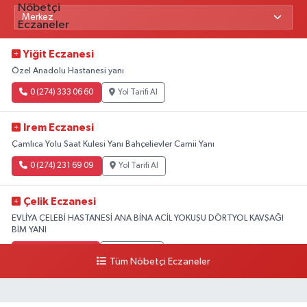
Yiğit Eczanesi
Özel Anadolu Hastanesi yanı
0 (274) 333 06 60
Yol Tarifi Al
Irem Eczanesi
Çamlıca Yolu Saat Kulesi Yanı Bahçelievler Camii Yanı
0 (274) 231 69 09
Yol Tarifi Al
Çelik Eczanesi
EVLİYA ÇELEBİ HASTANESİ ANA BİNA ACİL YOKUŞU DÖRTYOL KAVŞAĞI
BİM YANI
0 (274) 231 81 64
Yol Tarifi Al
Tüm Nöbetçi Eczaneler