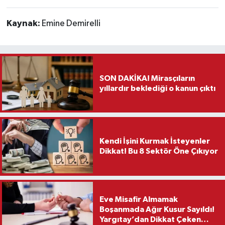
Kaynak:
Emine Demirelli
SON DAKİKA! Mirasçıların
yıllardır beklediği o kanun çıktı
Kendi İşini Kurmak İsteyenler
Dikkat! Bu 8 Sektör Öne Çıkıyor
Eve Misafir Almamak
Boşanmada Ağır Kusur Sayıldı!
Yargıtay’dan Dikkat Çeken