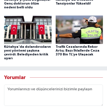
Genç doktorun ölüm
Tansiyonlar Yükseldi!
nedeni belli oldu
Kütahya'da dolandırıcıların
Trafik Cezalarında Rekor
yeni yöntemi şaşkına
Artış: Bazı İhlallerde Ceza
çevirdi: Belediyeden kritik
370 Bin TL’ye Ulaşacak
uyarı
Yorumlar