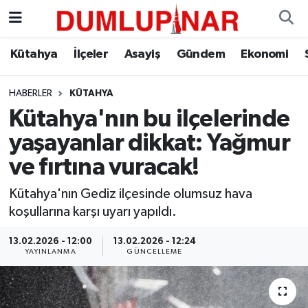
Asayiş
Kütahya Hava Durumu
Kütahya
İlçeler
Asayiş
Gündem
Ekonomi
Diğer
Kütahya Trafik Yoğunluk Haritası
HABERLER
KÜTAHYA
Kütahya'nın bu ilçelerinde
Dünya
Süper Lig Puan Durumu ve Fikstür
yaşayanlar dikkat: Yağmur
Eğitim
Tüm Manşetler
ve fırtına vuracak!
Ekonomi
Son Dakika Haberleri
Kütahya'nın Gediz ilçesinde olumsuz hava
koşullarına karşı uyarı yapıldı.
Eleman
Haber Arşivi
13.02.2026 - 12:00
13.02.2026 - 12:24
YAYINLANMA
GÜNCELLEME
Emlak
Gündem