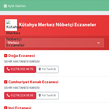
Aylık Vakitler
Kütahya Merkez Nöbetçi Eczaneler
Doğa Eczanesi
ŞEHİR HASTANESİ KARŞISI
0 (274) 502 46 76
Yol Tarifi Al
Cumhuriyet Konak Eczanesi
ŞEHİR HASTANESİ KARŞISI
0 (274) 224 36 36
Yol Tarifi Al
Inci Eczanesi