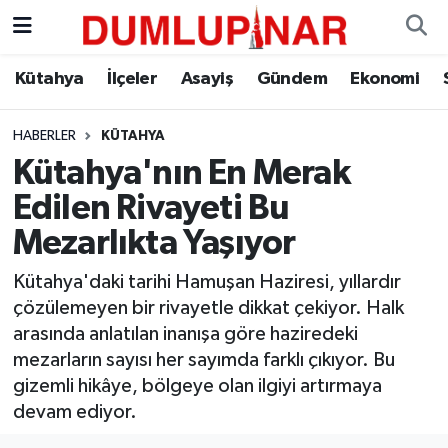
Asayiş
Kütahya Hava Durumu
Kütahya
İlçeler
Asayiş
Gündem
Ekonomi
Diğer
Kütahya Trafik Yoğunluk Haritası
HABERLER
KÜTAHYA
Kütahya'nın En Merak
Dünya
Süper Lig Puan Durumu ve Fikstür
Edilen Rivayeti Bu
Eğitim
Tüm Manşetler
Mezarlıkta Yaşıyor
Ekonomi
Son Dakika Haberleri
Kütahya'daki tarihi Hamuşan Haziresi, yıllardır
çözülemeyen bir rivayetle dikkat çekiyor. Halk
Eleman
Haber Arşivi
arasında anlatılan inanışa göre haziredeki
mezarların sayısı her sayımda farklı çıkıyor. Bu
Emlak
gizemli hikâye, bölgeye olan ilgiyi artırmaya
devam ediyor.
Gündem