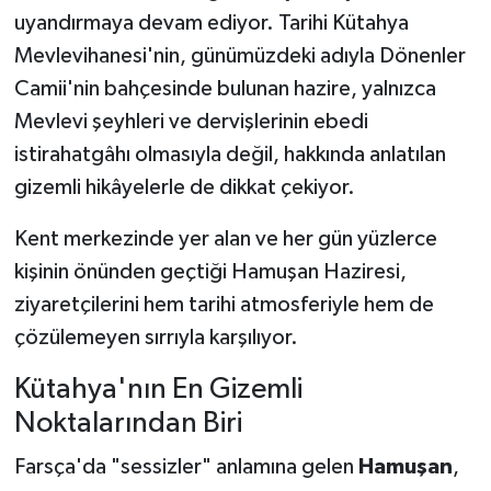
uyandırmaya devam ediyor. Tarihi Kütahya
Teknoloji
Mevlevihanesi'nin, günümüzdeki adıyla Dönenler
Camii'nin bahçesinde bulunan hazire, yalnızca
Vasıta
Mevlevi şeyhleri ve dervişlerinin ebedi
istirahatgâhı olmasıyla değil, hakkında anlatılan
Vefat Haberleri
gizemli hikâyelerle de dikkat çekiyor.
Yaşam
Kent merkezinde yer alan ve her gün yüzlerce
kişinin önünden geçtiği Hamuşan Haziresi,
ziyaretçilerini hem tarihi atmosferiyle hem de
çözülemeyen sırrıyla karşılıyor.
Kütahya'nın En Gizemli
Noktalarından Biri
Farsça'da "sessizler" anlamına gelen
Hamuşan
,