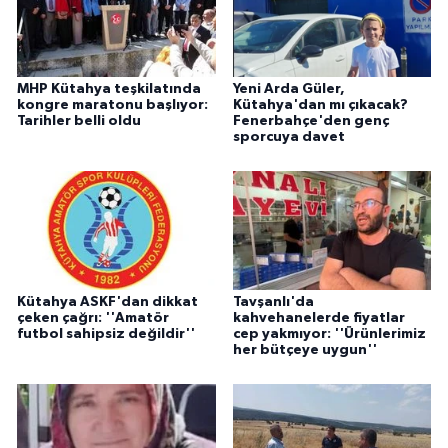
MHP Kütahya teşkilatında
Yeni Arda Güler,
kongre maratonu başlıyor:
Kütahya'dan mı çıkacak?
Tarihler belli oldu
Fenerbahçe'den genç
sporcuya davet
Kütahya ASKF'dan dikkat
Tavşanlı'da
çeken çağrı: ''Amatör
kahvehanelerde fiyatlar
futbol sahipsiz değildir''
cep yakmıyor: ''Ürünlerimiz
her bütçeye uygun''