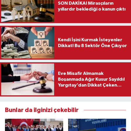
SON DAKİKA! Mirasçıların
yıllardır beklediği o kanun çıktı
Kendi İşini Kurmak İsteyenler
Dikkat! Bu 8 Sektör Öne Çıkıyor
Eve Misafir Almamak
Boşanmada Ağır Kusur Sayıldı!
Yargıtay’dan Dikkat Çeken
Karar
Bunlar da ilginizi çekebilir