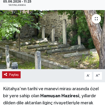
05.06.2026 - 11:25
YAYINLANMA
Haber
Haber İlanlar
Kültür-Sanat
Magazin
Resmi İlanlar
Sağlık
Paylaş
-
+
A
A
Seri İlan
Kütahya'nın tarihi ve manevi mirası arasında özel
Siyaset
bir yere sahip olan
Hamuşan Haziresi
, yıllardır
dilden dile aktarılan ilginç rivayetleriyle merak
Spor