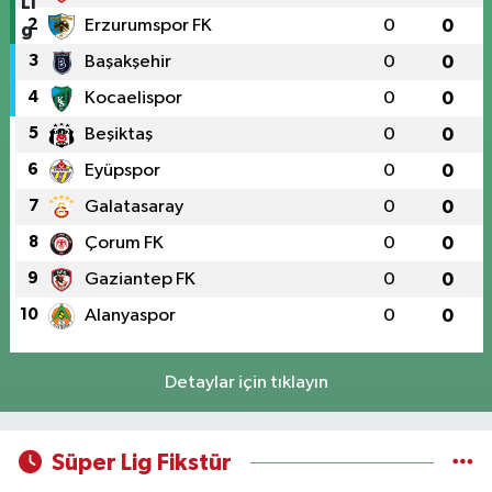
2
Erzurumspor FK
0
0
3
Başakşehir
0
0
4
Kocaelispor
0
0
5
Beşiktaş
0
0
6
Eyüpspor
0
0
7
Galatasaray
0
0
8
Çorum FK
0
0
9
Gaziantep FK
0
0
10
Alanyaspor
0
0
Detaylar için tıklayın
Süper Lig Fikstür