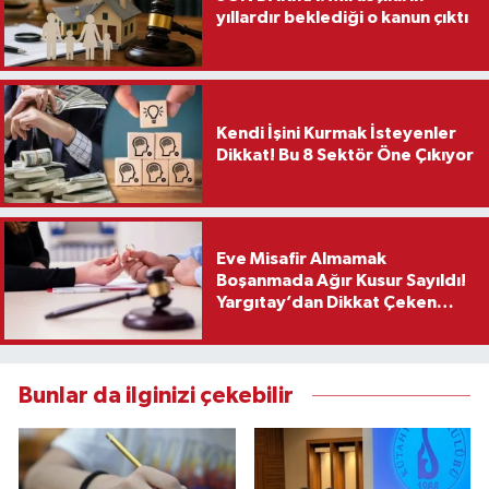
yıllardır beklediği o kanun çıktı
Kendi İşini Kurmak İsteyenler
Dikkat! Bu 8 Sektör Öne Çıkıyor
Eve Misafir Almamak
Boşanmada Ağır Kusur Sayıldı!
Yargıtay’dan Dikkat Çeken
Karar
Bunlar da ilginizi çekebilir