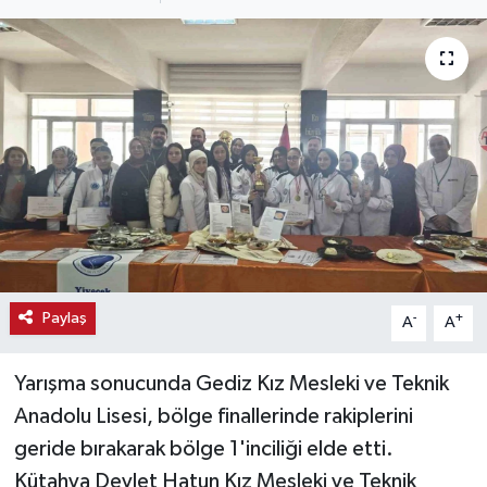
Haber
Haber İlanlar
Kültür-Sanat
Magazin
Resmi İlanlar
Sağlık
Paylaş
-
+
A
A
Seri İlan
Yarışma sonucunda Gediz Kız Mesleki ve Teknik
Anadolu Lisesi, bölge finallerinde rakiplerini
Siyaset
geride bırakarak bölge 1'inciliği elde etti.
Kütahya Devlet Hatun Kız Mesleki ve Teknik
Spor