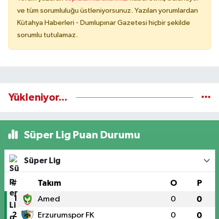
ve tüm sorumluluğu üstleniyorsunuz. Yazılan yorumlardan
Kütahya Haberleri - Dumlupınar Gazetesi hiçbir şekilde
sorumlu tutulamaz.
Yükleniyor...
Süper Lig Puan Durumu
Süper Lig
#
Takım
O
P
1
Amed
0
0
2
Erzurumspor FK
0
0