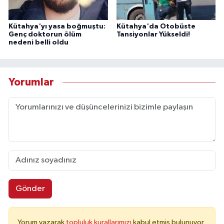
Kütahya'yı yasa boğmuştu:
Kütahya'da Otobüste
Genç doktorun ölüm
Tansiyonlar Yükseldi!
nedeni belli oldu
Yorumlar
Gönder
Yorum yazarak
topluluk kurallarımızı
kabul etmiş bulunuyor