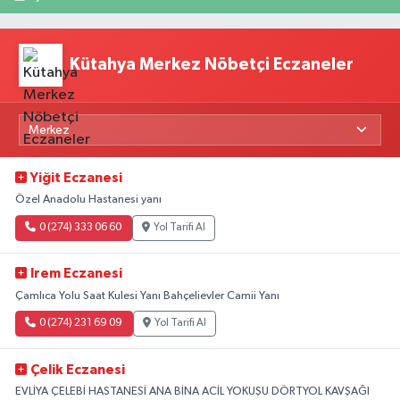
Kütahya Merkez Nöbetçi Eczaneler
Yiğit Eczanesi
Özel Anadolu Hastanesi yanı
0 (274) 333 06 60
Yol Tarifi Al
Irem Eczanesi
Çamlıca Yolu Saat Kulesi Yanı Bahçelievler Camii Yanı
0 (274) 231 69 09
Yol Tarifi Al
Çelik Eczanesi
EVLİYA ÇELEBİ HASTANESİ ANA BİNA ACİL YOKUŞU DÖRTYOL KAVŞAĞI