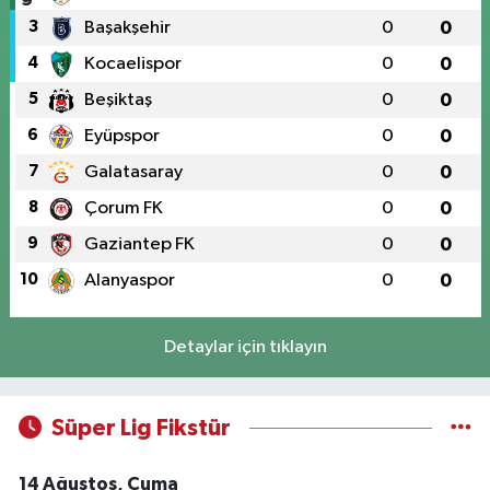
3
Başakşehir
0
0
4
Kocaelispor
0
0
5
Beşiktaş
0
0
6
Eyüpspor
0
0
7
Galatasaray
0
0
8
Çorum FK
0
0
9
Gaziantep FK
0
0
10
Alanyaspor
0
0
Detaylar için tıklayın
Süper Lig Fikstür
14 Ağustos, Cuma