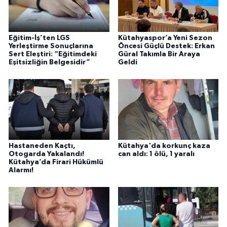
Eğitim-İş’ten LGS
Kütahyaspor’a Yeni Sezon
Yerleştirme Sonuçlarına
Öncesi Güçlü Destek: Erkan
Sert Eleştiri: “Eğitimdeki
Güral Takımla Bir Araya
Eşitsizliğin Belgesidir”
Geldi
Hastaneden Kaçtı,
Kütahya'da korkunç kaza
Otogarda Yakalandı!
can aldı: 1 ölü, 1 yaralı
Kütahya’da Firari Hükümlü
Alarmı!