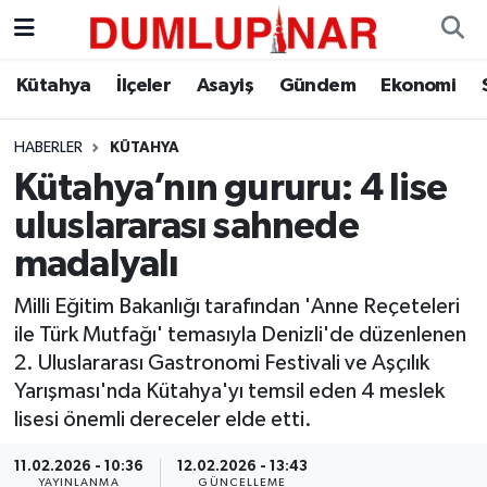
Asayiş
Kütahya Hava Durumu
Kütahya
İlçeler
Asayiş
Gündem
Ekonomi
Diğer
Kütahya Trafik Yoğunluk Haritası
HABERLER
KÜTAHYA
Kütahya’nın gururu: 4 lise
Dünya
Süper Lig Puan Durumu ve Fikstür
uluslararası sahnede
Eğitim
Tüm Manşetler
madalyalı
Ekonomi
Son Dakika Haberleri
Milli Eğitim Bakanlığı tarafından 'Anne Reçeteleri
ile Türk Mutfağı' temasıyla Denizli'de düzenlenen
Eleman
Haber Arşivi
2. Uluslararası Gastronomi Festivali ve Aşçılık
Yarışması'nda Kütahya'yı temsil eden 4 meslek
Emlak
lisesi önemli dereceler elde etti.
11.02.2026 - 10:36
12.02.2026 - 13:43
Gündem
YAYINLANMA
GÜNCELLEME