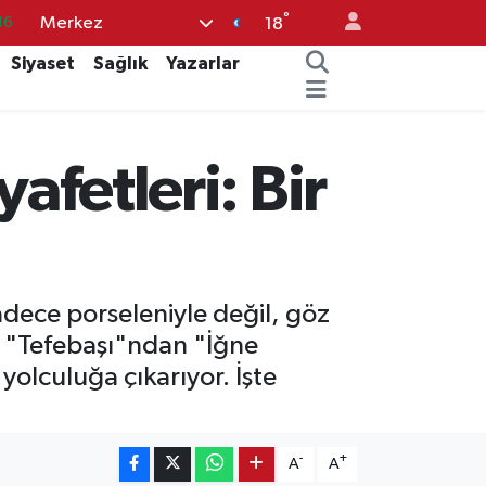
°
Merkez
18
%0
Siyaset
Sağlık
Yazarlar
08
%0
12
afetleri: Bir
70
dece porseleniyle değil, göz
r. "Tefebaşı"ndan "İğne
yolculuğa çıkarıyor. İşte
-
+
A
A