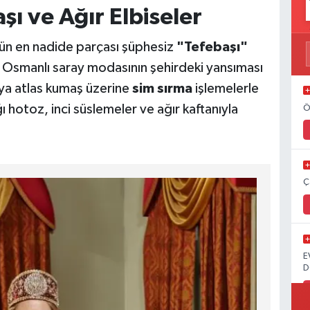
aşı ve Ağır Elbiseler
nün en nadide parçası şüphesiz
"Tefebaşı"
ir. Osmanlı saray modasının şehirdeki yansıması
veya atlas kumaş üzerine
sim sırma
işlemelerle
ğı hotoz, inci süslemeler ve ağır kaftanıyla
Ö
Ç
E
D