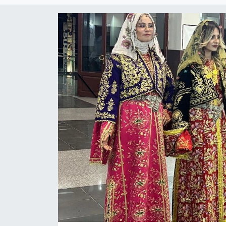
Haber
Haber İlanlar
Kültür-Sanat
Magazin
Resmi İlanlar
Sağlık
Seri İlan
Siyaset
Spor