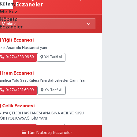
Eczaneler
Yiğit Eczanesi
zel Anadolu Hastanesi yanı
0 (274) 333 06 60
Yol Tarifi Al
Irem Eczanesi
amlıca Yolu Saat Kulesi Yanı Bahçelievler Camii Yanı
0 (274) 231 69 09
Yol Tarifi Al
Çelik Eczanesi
VLİYA ÇELEBİ HASTANESİ ANA BİNA ACİL YOKUŞU
ÖRTYOL KAVŞAĞI BİM YANI
0 (274) 231 81 64
Yol Tarifi Al
Tüm Nöbetçi Eczaneler