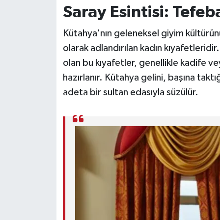
Saray Esintisi: Tefeb
Teknoloji
Kütahya'nın geleneksel giyim kültürü
olarak adlandırılan kadın kıyafetlerid
Vasıta
olan bu kıyafetler, genellikle kadife 
Vefat Haberleri
hazırlanır. Kütahya gelini, başına taktı
adeta bir sultan edasıyla süzülür.
Yaşam