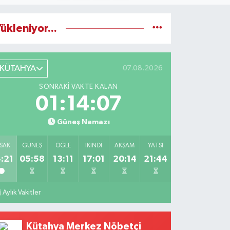
ükleniyor...
KÜTAHYA
07.08.2026
SONRAKI VAKTE KALAN
01:14:06
Güneş Namazı
SAK
GÜNEŞ
ÖĞLE
İKINDI
AKŞAM
YATSI
:21
05:58
13:11
17:01
20:14
21:44
Aylık Vakitler
Kütahya Merkez Nöbetçi