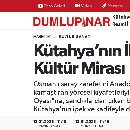
Foto Galeri
Video
Yazarlar
Kütahy
Asayiş
Kütahya Hava Durumu
Resmi İ
Diğer
Kütahya Trafik Yoğunluk Haritası
HABERLER
KÜLTÜR-SANAT
Kütahya’nın İh
Dünya
Süper Lig Puan Durumu ve Fikstür
Kültür Mirası
Eğitim
Tüm Manşetler
Ekonomi
Son Dakika Haberleri
Osmanlı saray zarafetini Anado
kamaştıran yöresel kıyafetleriy
Eleman
Haber Arşivi
Oyası"na, sandıklardan çıkan bu
Kütahya’nın ipek ve kadifeyle d
Emlak
13.01.2026 - 11:18
13.01.2026 - 11:46
Gündem
YAYINLANMA
GÜNCELLEME