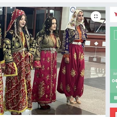
Y
İM
04