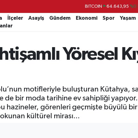
DOLAR
47,6704
a
İlçeler
Asayiş
Gündem
Ekonomi
Spor
Yaşam
EURO
55,0406
%-0.
lanlar
STERLİN
64,2143
GRAM ALTIN
6500.87
%0.
tişamlı Yöresel Kıy
BİST100
13.799
%
lu’nun motifleriyle buluşturan Kütahya, sa
le de bir moda tarihine ev sahipliği yapıyo
 hazineler, görenleri geçmişte büyülü bir 
okunan kültürel mirası...