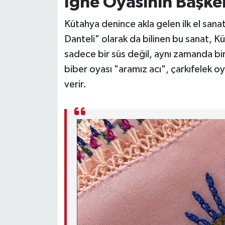
İğne Oyasının Başke
Kütahya denince akla gelen ilk el sanat
Danteli" olarak da bilinen bu sanat, Kü
sadece bir süs değil, aynı zamanda bir 
biber oyası "aramız acı", çarkıfelek o
verir.