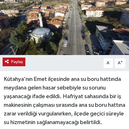
Haber
Haber İlanlar
Kültür-Sanat
Magazin
Paylaş
-
+
A
A
Resmi İlanlar
Kütahya'nın Emet ilçesinde ana su boru hattında
Sağlık
meydana gelen hasar sebebiyle su sorunu
yaşanacağı ifade edildi. Hafriyat sahasında bir iş
Seri İlan
makinesinin çalışması sırasında ana su boru hattına
Siyaset
zarar verildiği vurgulanırken, ilçede geçici süreyle
su hizmetinin sağlanamayacağı belirtildi.
Spor