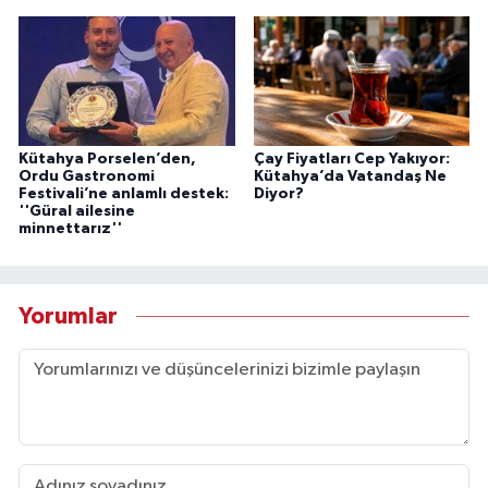
Kütahya Porselen’den,
Çay Fiyatları Cep Yakıyor:
Ordu Gastronomi
Kütahya’da Vatandaş Ne
Festivali’ne anlamlı destek:
Diyor?
''Güral ailesine
minnettarız''
Yorumlar