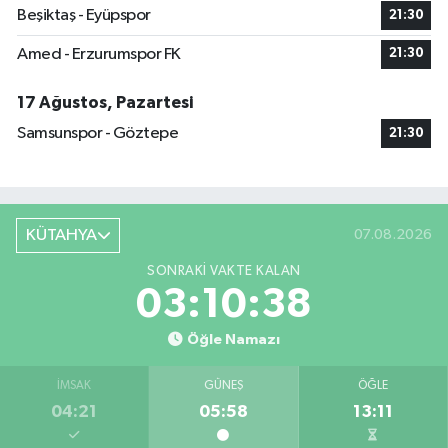
Beşiktaş - Eyüpspor
21:30
Amed - Erzurumspor FK
21:30
17 Ağustos, Pazartesi
Samsunspor - Göztepe
21:30
KÜTAHYA
07.08.2026
SONRAKI VAKTE KALAN
03:10:37
Öğle Namazı
İMSAK
GÜNEŞ
ÖĞLE
04:21
05:58
13:11