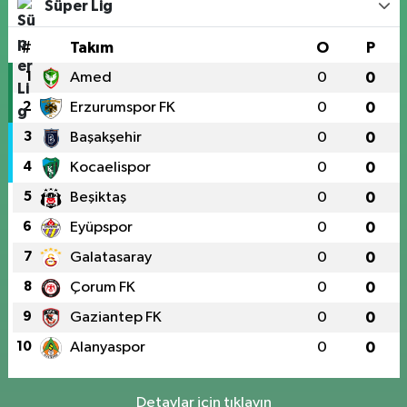
Süper Lig
#
Takım
O
P
1
Amed
0
0
2
Erzurumspor FK
0
0
3
Başakşehir
0
0
4
Kocaelispor
0
0
5
Beşiktaş
0
0
6
Eyüpspor
0
0
7
Galatasaray
0
0
8
Çorum FK
0
0
9
Gaziantep FK
0
0
10
Alanyaspor
0
0
Detaylar için tıklayın