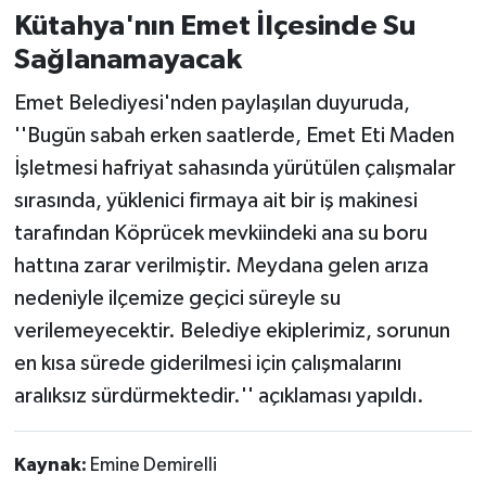
Kütahya'nın Emet İlçesinde Su
Teknoloji
Sağlanamayacak
Emet Belediyesi'nden paylaşılan duyuruda,
Vasıta
''Bugün sabah erken saatlerde, Emet Eti Maden
Vefat Haberleri
İşletmesi hafriyat sahasında yürütülen çalışmalar
sırasında, yüklenici firmaya ait bir iş makinesi
Yaşam
tarafından Köprücek mevkiindeki ana su boru
hattına zarar verilmiştir. Meydana gelen arıza
nedeniyle ilçemize geçici süreyle su
verilemeyecektir. Belediye ekiplerimiz, sorunun
en kısa sürede giderilmesi için çalışmalarını
aralıksız sürdürmektedir.'' açıklaması yapıldı.
Kaynak:
Emine Demirelli