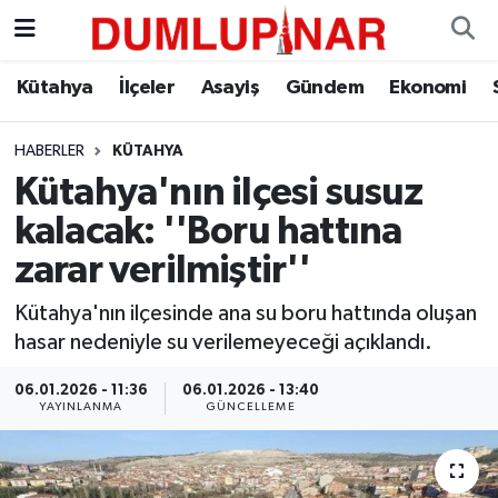
Asayiş
Kütahya Hava Durumu
Kütahya
İlçeler
Asayiş
Gündem
Ekonomi
Diğer
Kütahya Trafik Yoğunluk Haritası
HABERLER
KÜTAHYA
Kütahya'nın ilçesi susuz
Dünya
Süper Lig Puan Durumu ve Fikstür
kalacak: ''Boru hattına
Eğitim
Tüm Manşetler
zarar verilmiştir''
Ekonomi
Son Dakika Haberleri
Kütahya'nın ilçesinde ana su boru hattında oluşan
hasar nedeniyle su verilemeyeceği açıklandı.
Eleman
Haber Arşivi
06.01.2026 - 11:36
06.01.2026 - 13:40
YAYINLANMA
GÜNCELLEME
Emlak
Gündem