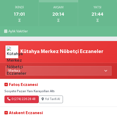
İKINDI
AKŞAM
YATSI
17:01
20:14
21:44
Aylık Vakitler
Kütahya Merkez Nöbetçi Eczaneler
Fatoş Eczanesi
Sosyete Pazarı Yanı Karayolları Altı
0 (274) 226 28 48
Yol Tarifi Al
Atakent Eczanesi