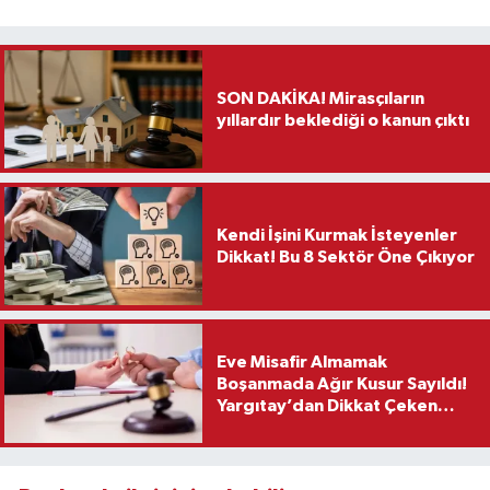
SON DAKİKA! Mirasçıların
yıllardır beklediği o kanun çıktı
Kendi İşini Kurmak İsteyenler
Dikkat! Bu 8 Sektör Öne Çıkıyor
Eve Misafir Almamak
Boşanmada Ağır Kusur Sayıldı!
Yargıtay’dan Dikkat Çeken
Karar