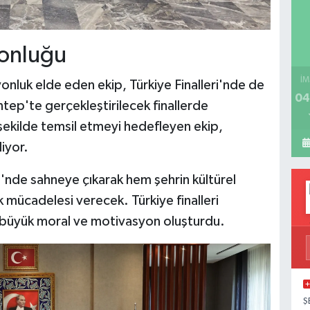
onluğu
İM
yonluk elde eden ekip, Türkiye Finalleri'nde de
04
ntep'te gerçekleştirilecek finallerde
i şekilde temsil etmeyi hedefleyen ekip,
iyor.
ri'nde sahneye çıkarak hem şehrin kültürel
 mücadelesi verecek. Türkiye finalleri
 büyük moral ve motivasyon oluşturdu.
Ş