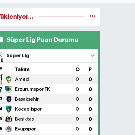
ükleniyor...
Süper Lig Puan Durumu
Süper Lig
#
Takım
O
P
1
Amed
0
0
2
Erzurumspor FK
0
0
3
Başakşehir
0
0
4
Kocaelispor
0
0
5
Beşiktaş
0
0
6
Eyüpspor
0
0