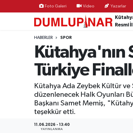
Foto Galeri
Video
Yazarlar
Kütahy
Asayiş
Kütahya Hava Durumu
Resmi İ
Diğer
Kütahya Trafik Yoğunluk Haritası
HABERLER
SPOR
Kütahya'nın S
Dünya
Süper Lig Puan Durumu ve Fikstür
Türkiye Final
Eğitim
Tüm Manşetler
Ekonomi
Son Dakika Haberleri
Kütahya Ada Zeybek Kültür ve 
düzenlenecek Halk Oyunları Büy
Eleman
Haber Arşivi
Başkanı Samet Memiş, "Kütahya'
teşekkür etti.
Emlak
11.06.2026 - 13:40
Gündem
YAYINLANMA