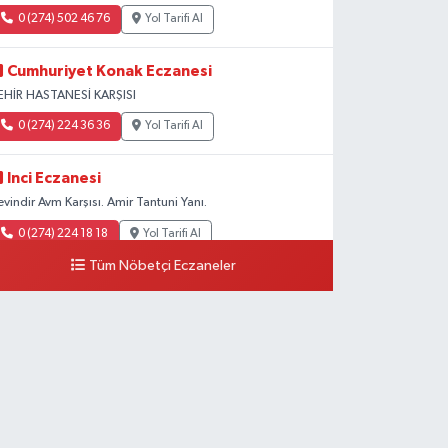
0 (274) 502 46 76
Yol Tarifi Al
Cumhuriyet Konak Eczanesi
EHİR HASTANESİ KARŞISI
0 (274) 224 36 36
Yol Tarifi Al
Inci Eczanesi
evindir Avm Karşısı. Amir Tantuni Yanı.
0 (274) 224 18 18
Yol Tarifi Al
Tüm Nöbetçi Eczaneler