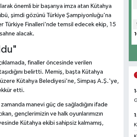
olarak önemli bir başarıya imza atan Kütahya
übü, şimdi gözünü Türkiye Şampiyonluğu'na
er Türkiye Finalleri'nde temsil edecek ekip, 15
sahne alacak.
1
ldu"
klamada, finaller öncesinde verilen
taşıdığını belirtti. Memiş, başta Kütahya
üzere Kütahya Belediyesi'ne, Simpaş A.Ş.'ye,
kkür etti.
1
G
ı zamanda manevi güç de sağladığını ifade
kan, gençlerimizin ve halk oyunlarımızın
1
yesinde Kütahya ekibi sahipsiz kalmamış,
K
K