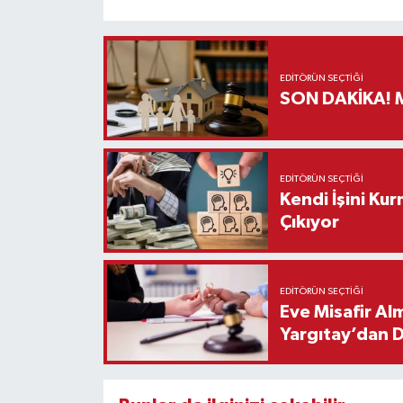
EDITÖRÜN SEÇTIĞI
S
EDITÖRÜN SEÇTIĞI
Kendi İşini Ku
Çıkıyor
EDITÖRÜN SEÇTIĞI
Eve Misafir Al
Yargıtay’dan 