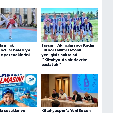
a minik
Tavşanlı Akıncılarspor Kadın
ocular belediye
Futbol Takımı sezonu
e yeteneklerini
yenilgisiz noktaladı:
''Kütahya'da bir devrim
başlattık''
a çocuklar ve
Kütahyaspor’a Yeni Sezon