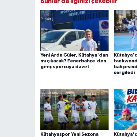
Bunlar da ilginizi çekebilir
Yeni Arda Güler, Kütahya'dan
Kütahya'd
mı çıkacak? Fenerbahçe'den
taekwond
genç sporcuya davet
bahçesind
sergiledi
Kütahyaspor Yeni Sezona
Kütahya'd