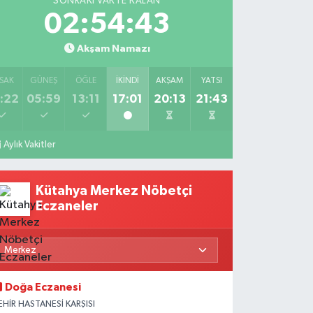
SONRAKI VAKTE KALAN
02:54:42
Akşam Namazı
SAK
GÜNEŞ
ÖĞLE
İKINDI
AKŞAM
YATSI
:22
05:59
13:11
17:01
20:13
21:43
Aylık Vakitler
Kütahya Merkez Nöbetçi
Eczaneler
Doğa Eczanesi
EHİR HASTANESİ KARŞISI