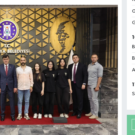
G
G
1
B
B
A
1
S