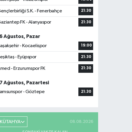
ençlerbirliği S.K. - Fenerbahçe
21:30
aziantep FK - Alanyaspor
21:30
6 Ağustos, Pazar
aşakşehir - Kocaelispor
19:00
eşiktaş - Eyüpspor
21:30
med - Erzurumspor FK
21:30
7 Ağustos, Pazartesi
amsunspor - Göztepe
21:30
KÜTAHYA
08.08.2026