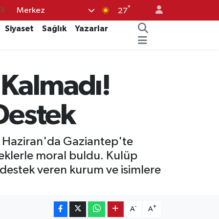
°
Merkez
14
27
18
Siyaset
Sağlık
Yazarlar
18
32
 Kalmadı!
38
03
 Destek
5 Haziran'da Gaziantep'te
eklerle moral buldu. Kulüp
destek veren kurum ve isimlere
-
+
A
A