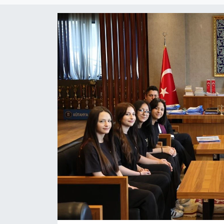
Haber
Haber İlanlar
Kültür-Sanat
Magazin
Resmi İlanlar
Sağlık
Seri İlan
Siyaset
Spor