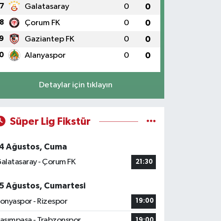
7
Galatasaray
0
0
8
Çorum FK
0
0
9
Gaziantep FK
0
0
0
Alanyaspor
0
0
Detaylar için tıklayın
Süper Lig Fikstür
4 Ağustos, Cuma
alatasaray - Çorum FK
21:30
5 Ağustos, Cumartesi
onyaspor - Rizespor
19:00
asımpaşa - Trabzonspor
19:00