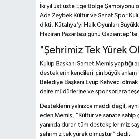
İki yıl üst üste Ege Bölge Şampiyonu 
Teknoloji
Ada Zeybek Kültür ve Sanat Spor Kul
dikti. Kütahya'yı Halk Oyunları Büyükl
Vasıta
Haziran Pazartesi günü Gaziantep'te 
Vefat Haberleri
"Şehrimiz Tek Yürek O
Yaşam
Kulüp Başkanı Samet Memiş yaptığı açı
desteklerin kendileri için büyük anlam 
Belediye Başkanı Eyüp Kahveci olmak 
daire müdürlerine ve sponsorlara teşe
Desteklerin yalnızca maddi değil, ayn
eden Memiş, "Kültür ve sanata sahip çı
yanında duran tüm destekçilerimiz sa
şehrimiz tek yürek olmuştur" dedi.