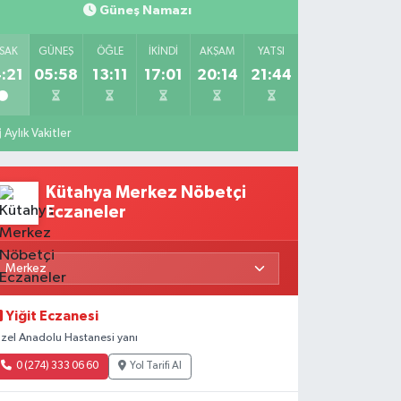
Güneş Namazı
SAK
GÜNEŞ
ÖĞLE
İKINDI
AKŞAM
YATSI
:21
05:58
13:11
17:01
20:14
21:44
Aylık Vakitler
Kütahya Merkez Nöbetçi
Eczaneler
Yiğit Eczanesi
zel Anadolu Hastanesi yanı
0 (274) 333 06 60
Yol Tarifi Al