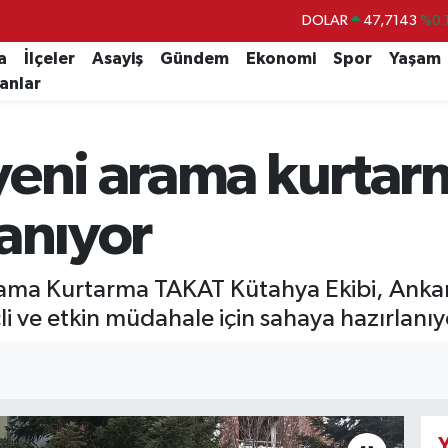
DOLAR
47,7143
%0.
EURO
55,0317
%-0.
a
İlçeler
Asayiş
Gündem
Ekonomi
Spor
Yaşam
lanlar
STERLİN
64,2463
%0.
GRAM ALTIN
6510.40
%0.
yeni arama kurtar
BİST100
13.799
%
BITCOIN
64.225,61
%-0.
anıyor
a Kurtarma TAKAT Kütahya Ekibi, Ankara’d
çli ve etkin müdahale için sahaya hazırlanıy
Y