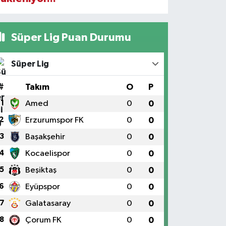
Süper Lig Puan Durumu
Süper Lig
#
Takım
O
P
1
Amed
0
0
2
Erzurumspor FK
0
0
3
Başakşehir
0
0
4
Kocaelispor
0
0
5
Beşiktaş
0
0
6
Eyüpspor
0
0
7
Galatasaray
0
0
8
Çorum FK
0
0