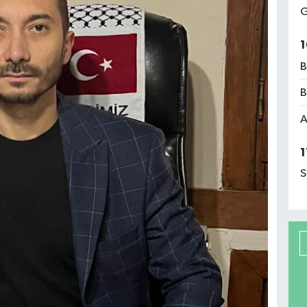
G
1
B
B
A
1
S