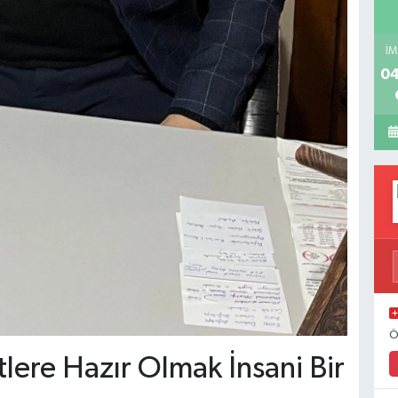
İM
04
Ö
ere Hazır Olmak İnsani Bir