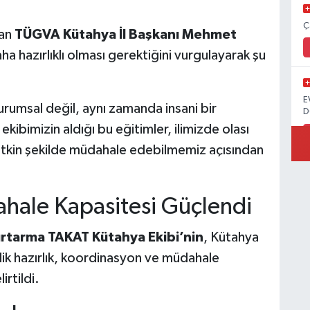
Ç
nan
TÜGVA Kütahya İl Başkanı Mehmet
ha hazırlıklı olması gerektiğini vurgulayarak şu
E
urumsal değil, aynı zamanda insani bir
D
ibimizin aldığı bu eğitimler, ilimizde olası
ve etkin şekilde müdahale edebilmemiz açısından
hale Kapasitesi Güçlendi
tarma TAKAT Kütahya Ekibi’nin
, Kütahya
lik hazırlık, koordinasyon ve müdahale
irtildi.