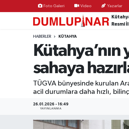
Foto Galeri
Video
Yazarlar
Kütahy
Resmi İ
HABERLER
KÜTAHYA
Kütahya’nın 
sahaya hazırl
TÜGVA bünyesinde kurulan Aram
acil durumlara daha hızlı, bilin
26.01.2026 - 16:49
YAYINLANMA