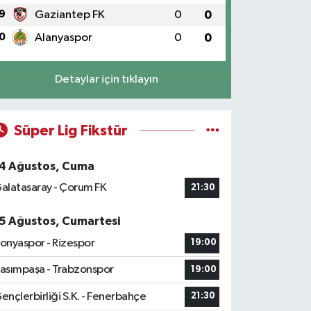
9
Gaziantep FK
0
0
0
Alanyaspor
0
0
Detaylar için tıklayın
Süper Lig Fikstür
4 Ağustos, Cuma
alatasaray - Çorum FK
21:30
5 Ağustos, Cumartesi
onyaspor - Rizespor
19:00
asımpaşa - Trabzonspor
19:00
ençlerbirliği S.K. - Fenerbahçe
21:30