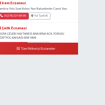
Irem Eczanesi
amlıca Yolu Saat Kulesi Yanı Bahçelievler Camii Yanı
0 (274) 231 69 09
Yol Tarifi Al
Çelik Eczanesi
VLİYA ÇELEBİ HASTANESİ ANA BİNA ACİL YOKUŞU
ÖRTYOL KAVŞAĞI BİM YANI
0 (274) 231 81 64
Yol Tarifi Al
Tüm Nöbetçi Eczaneler