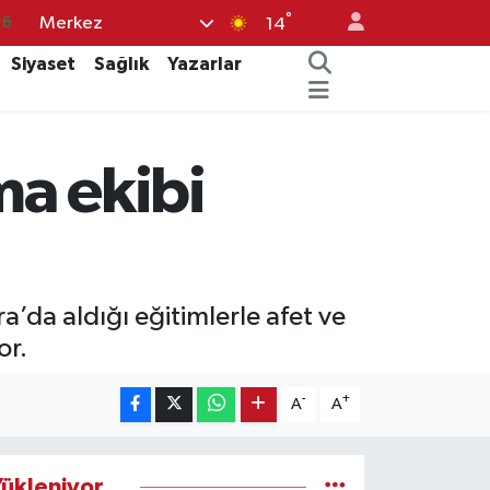
°
Merkez
16
14
02
Siyaset
Sağlık
Yazarlar
07
45
ma ekibi
70
63
a aldığı eğitimlerle afet ve
or.
-
+
A
A
ükleniyor...