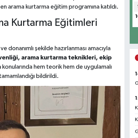
en arama kurtarma eğitim programına katıldı.
1
ma Kurtarma Eğitimleri
i ve donanımlı şekilde hazırlanması amacıyla
venliği, arama kurtarma teknikleri, ekip
m
konularında hem teorik hem de uygulamalı
1
tamamlandığı bildirildi.
G
1
K
K
G