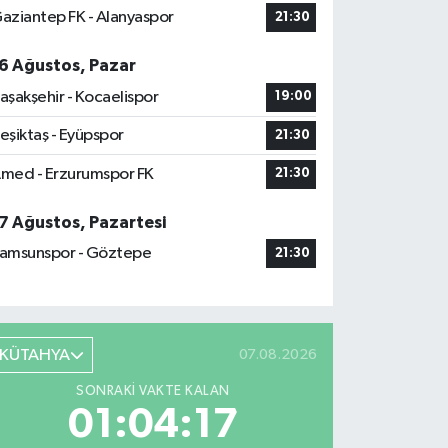
aziantep FK - Alanyaspor
21:30
6 Ağustos, Pazar
aşakşehir - Kocaelispor
19:00
eşiktaş - Eyüpspor
21:30
med - Erzurumspor FK
21:30
7 Ağustos, Pazartesi
amsunspor - Göztepe
21:30
KÜTAHYA
07.08.2026
SONRAKI VAKTE KALAN
01:04:15