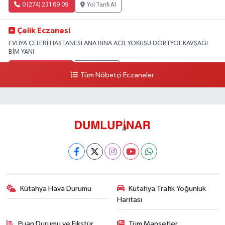
0 (274) 231 69 09
Yol Tarifi Al
Çelik Eczanesi
EVLİYA ÇELEBİ HASTANESİ ANA BİNA ACİL YOKUŞU DÖRTYOL KAVŞAĞI
BİM YANI
0 (274) 231 81 64
Yol Tarifi Al
Tüm Nöbetçi Eczaneler
Kütahya Hava Durumu
Kütahya Trafik Yoğunluk
Haritası
Puan Durumu ve Fikstür
Tüm Manşetler