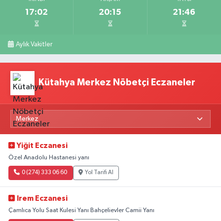
17:02
20:15
21:46
Aylık Vakitler
Kütahya Merkez Nöbetçi Eczaneler
Yiğit Eczanesi
Özel Anadolu Hastanesi yanı
0 (274) 333 06 60
Yol Tarifi Al
Irem Eczanesi
Çamlıca Yolu Saat Kulesi Yanı Bahçelievler Camii Yanı