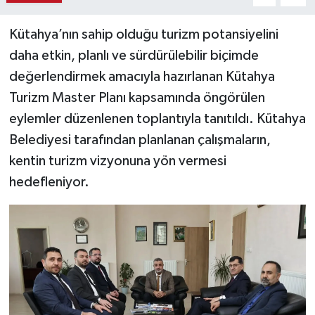
Haber
Kütahya’nın sahip olduğu turizm potansiyelini
daha etkin, planlı ve sürdürülebilir biçimde
Haber İlanlar
değerlendirmek amacıyla hazırlanan Kütahya
Turizm Master Planı kapsamında öngörülen
Kültür-Sanat
eylemler düzenlenen toplantıyla tanıtıldı. Kütahya
Magazin
Belediyesi tarafından planlanan çalışmaların,
kentin turizm vizyonuna yön vermesi
Resmi İlanlar
hedefleniyor.
Sağlık
Seri İlan
Siyaset
Spor