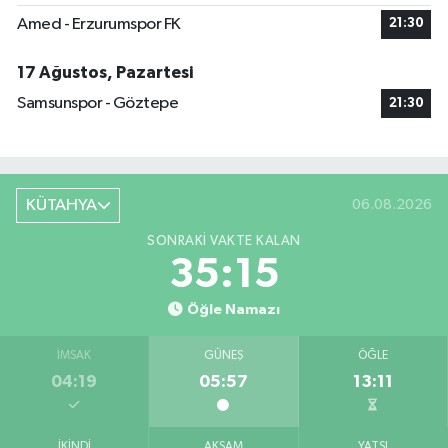
Amed - Erzurumspor FK
21:30
17 Ağustos, Pazartesi
Samsunspor - Göztepe
21:30
KÜTAHYA
06.08.2026
SONRAKI VAKTE KALAN
35:15
Öğle Namazı
İMSAK
GÜNEŞ
ÖĞLE
04:19
05:57
13:11
İKINDI
AKŞAM
YATSI