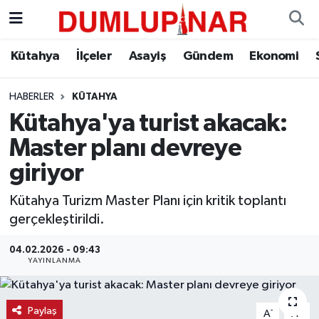
Asayiş
Kütahya Hava Durumu
Kütahya
İlçeler
Asayiş
Gündem
Ekonomi
Diğer
Kütahya Trafik Yoğunluk Haritası
HABERLER
KÜTAHYA
Kütahya'ya turist akacak:
Dünya
Süper Lig Puan Durumu ve Fikstür
Master planı devreye
Eğitim
Tüm Manşetler
giriyor
Ekonomi
Son Dakika Haberleri
Kütahya Turizm Master Planı için kritik toplantı
gerçekleştirildi.
Eleman
Haber Arşivi
04.02.2026 - 09:43
YAYINLANMA
Emlak
Gündem
Paylaş
-
+
A
A