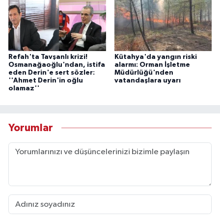
Refah'ta Tavşanlı krizi!
Kütahya'da yangın riski
Osmanağaoğlu'ndan, istifa
alarmı: Orman İşletme
eden Derin'e sert sözler:
Müdürlüğü'nden
''Ahmet Derin'in oğlu
vatandaşlara uyarı
olamaz''
Yorumlar