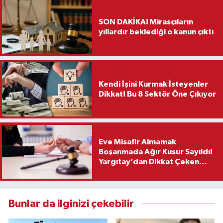
SON DAKİKA! Mirasçıların
yıllardır beklediği o kanun çıktı
Kendi İşini Kurmak İsteyenler
Dikkat! Bu 8 Sektör Öne Çıkıyor
Eve Misafir Almamak
Boşanmada Ağır Kusur Sayıldı!
Yargıtay’dan Dikkat Çeken
Karar
Bunlar da ilginizi çekebilir