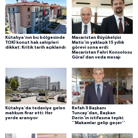
Kütahya'nın bu bölgesinde
Macaristan Büyükelçisi
TOKİ konut hak sahipleri
Matis'in yaklaşık 15 yıllık
dikkat: Kritik tarih açıklandı
görevi sona erdi:
Macaristan Fahri Konsolosu
Güral'dan veda mesajı
Kütahya'da tedaviye gelen
Refah İl Başkanı
mahkum firar etti: Her
Tuncay'dan, Başkan
yerde aranıyor
Derin'in istifasına tepki:
''Makamlar gelip geçer''