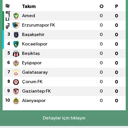
#
Takım
O
P
1
Amed
0
0
2
Erzurumspor FK
0
0
3
Başakşehir
0
0
4
Kocaelispor
0
0
5
Beşiktaş
0
0
6
Eyüpspor
0
0
7
Galatasaray
0
0
8
Çorum FK
0
0
9
Gaziantep FK
0
0
10
Alanyaspor
0
0
Detaylar için tıklayın