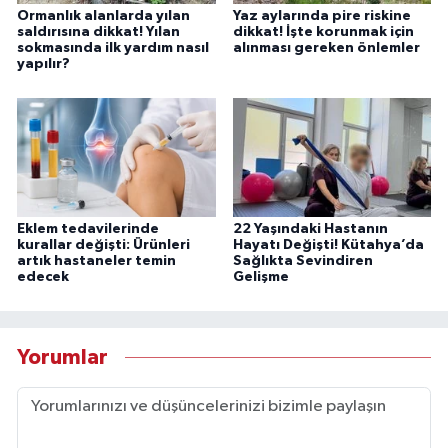
Ormanlık alanlarda yılan
Yaz aylarında pire riskine
saldırısına dikkat! Yılan
dikkat! İşte korunmak için
sokmasında ilk yardım nasıl
alınması gereken önlemler
yapılır?
Eklem tedavilerinde
22 Yaşındaki Hastanın
kurallar değişti: Ürünleri
Hayatı Değişti! Kütahya’da
artık hastaneler temin
Sağlıkta Sevindiren
edecek
Gelişme
Yorumlar