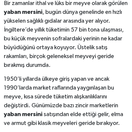
Bir zamanlar ithal ve lüks bir meyve olarak görülen
yaban mersini
, bugün dünya genelinde en hızlı
Teknoloji
yükselen sağlıklı gıdalar arasında yer alıyor.
Vasıta
İngiltere’de yıllık tüketimin 57 bin tona ulaşması,
bu küçük meyvenin sofralardaki yerinin ne kadar
Vefat Haberleri
büyüdüğünü ortaya koyuyor. Üstelik satış
rakamları, birçok geleneksel meyveyi geride
Yaşam
bırakmış durumda.
1950’li yıllarda ülkeye giriş yapan ve ancak
1990’larda market raflarında yaygınlaşan bu
meyve, kısa sürede tüketim alışkanlıklarını
değiştirdi. Günümüzde bazı zincir marketlerin
yaban mersini
satışından elde ettiği gelir, elma
ve armut gibi klasik meyveleri geride bırakıyor.