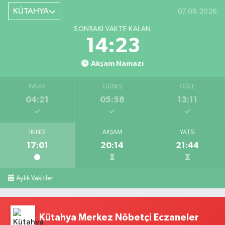
KÜTAHYA
07.08.2026
SONRAKI VAKTE KALAN
14:22
Akşam Namazı
İMSAK
GÜNEŞ
ÖĞLE
04:21
05:58
13:11
İKINDI
AKŞAM
YATSI
17:01
20:14
21:44
Aylık Vakitler
Kütahya Merkez Nöbetçi Eczaneler