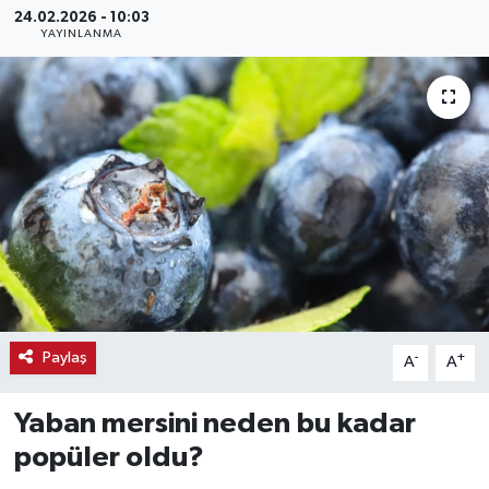
24.02.2026 - 10:03
YAYINLANMA
Haber
Haber İlanlar
Kültür-Sanat
Magazin
Resmi İlanlar
Sağlık
Paylaş
-
+
A
A
Seri İlan
Yaban mersini neden bu kadar
Siyaset
popüler oldu?
Spor