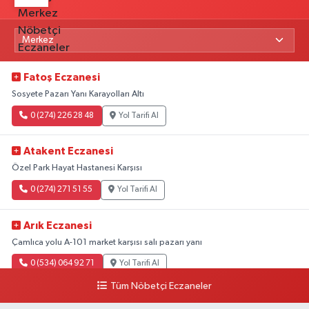
Fatoş Eczanesi
Sosyete Pazarı Yanı Karayolları Altı
0 (274) 226 28 48
Yol Tarifi Al
Atakent Eczanesi
Özel Park Hayat Hastanesi Karşısı
0 (274) 271 51 55
Yol Tarifi Al
Arık Eczanesi
Çamlıca yolu A-101 market karşısı salı pazarı yanı
0 (534) 064 92 71
Yol Tarifi Al
Tüm Nöbetçi Eczaneler