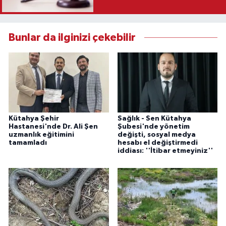
Karar
Bunlar da ilginizi çekebilir
Kütahya Şehir
Sağlık - Sen Kütahya
Hastanesi'nde Dr. Ali Şen
Şubesi'nde yönetim
uzmanlık eğitimini
değişti, sosyal medya
tamamladı
hesabı el değiştirmedi
iddiası: ''İtibar etmeyiniz''