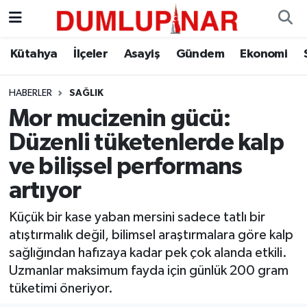
Asayiş
Kütahya Hava Durumu
Kütahya
İlçeler
Asayiş
Gündem
Ekonomi
Diğer
Kütahya Trafik Yoğunluk Haritası
HABERLER
SAĞLIK
Mor mucizenin gücü:
Dünya
Süper Lig Puan Durumu ve Fikstür
Düzenli tüketenlerde kalp
Eğitim
Tüm Manşetler
ve bilişsel performans
artıyor
Ekonomi
Son Dakika Haberleri
Küçük bir kase yaban mersini sadece tatlı bir
Eleman
Haber Arşivi
atıştırmalık değil, bilimsel araştırmalara göre kalp
sağlığından hafızaya kadar pek çok alanda etkili.
Emlak
Uzmanlar maksimum fayda için günlük 200 gram
tüketimi öneriyor.
Gündem