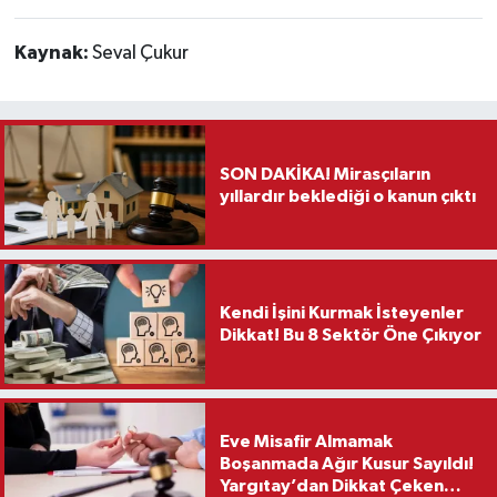
Kaynak:
Seval Çukur
SON DAKİKA! Mirasçıların
yıllardır beklediği o kanun çıktı
Kendi İşini Kurmak İsteyenler
Dikkat! Bu 8 Sektör Öne Çıkıyor
Eve Misafir Almamak
Boşanmada Ağır Kusur Sayıldı!
Yargıtay’dan Dikkat Çeken