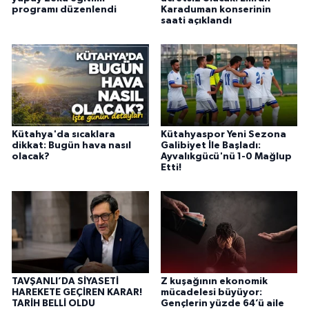
programı düzenlendi
Karaduman konserinin
saati açıklandı
Kütahya'da sıcaklara
Kütahyaspor Yeni Sezona
dikkat: Bugün hava nasıl
Galibiyet İle Başladı:
olacak?
Ayvalıkgücü'nü 1-0 Mağlup
Etti!
TAVŞANLI’DA SİYASETİ
Z kuşağının ekonomik
HAREKETE GEÇİREN KARAR!
mücadelesi büyüyor:
TARİH BELLİ OLDU
Gençlerin yüzde 64’ü aile