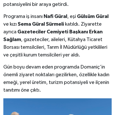
potansiyelini bir araya getirdi.
Teknoloji
Programa iş insanı
Nafi Güral
, eşi
Gülsüm Güral
ve kızı
Sema Güral Sürmeli
katıldı. Ziyarette
Vasıta
ayrıca
Gazeteciler Cemiyeti Başkanı Erkan
Vefat Haberleri
Sağlam
, gazeteciler, aileleri, Kütahya Ticaret
Borsası temsilcileri, Tarım İl Müdürlüğü yetkilileri
Yaşam
ve çeşitli kurum temsilcileri yer aldı.
Gün boyu devam eden programda Domaniç’in
önemli ziyaret noktaları gezilirken, özellikle kadın
emeği, yerel üretim, turizm potansiyeli ve ilçenin
tanıtımı öne çıktı.