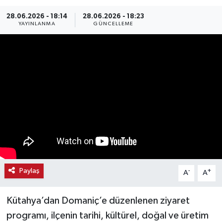
Haber
28.06.2026 - 18:14
28.06.2026 - 18:23
YAYINLANMA
GÜNCELLEME
Haber İlanlar
Kültür-Sanat
Magazin
Resmi İlanlar
Sağlık
Seri İlan
Paylaş
-
+
A
A
Siyaset
Kütahya’dan Domaniç’e düzenlenen ziyaret
programı, ilçenin tarihi, kültürel, doğal ve üretim
Spor