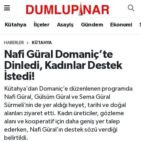
Asayiş
Kütahya Hava Durumu
Kütahya
İlçeler
Asayiş
Gündem
Ekonomi
Diğer
Kütahya Trafik Yoğunluk Haritası
HABERLER
KÜTAHYA
Nafi Güral Domaniç’te
Dünya
Süper Lig Puan Durumu ve Fikstür
Dinledi, Kadınlar Destek
Eğitim
Tüm Manşetler
İstedi!
Ekonomi
Son Dakika Haberleri
Kütahya’dan Domaniç’e düzenlenen programda
Nafi Güral, Gülsüm Güral ve Sema Güral
Eleman
Haber Arşivi
Sürmeli’nin de yer aldığı heyet, tarihi ve doğal
alanları ziyaret etti. Kadın üreticiler, gözleme
Emlak
alanı ve kooperatif için daha geniş yer talep
ederken, Nafi Güral’ın destek sözü verdiği
Gündem
belirtildi.