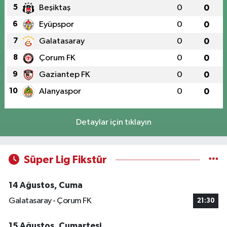
5
Beşiktaş
0
0
6
Eyüpspor
0
0
7
Galatasaray
0
0
8
Çorum FK
0
0
9
Gaziantep FK
0
0
10
Alanyaspor
0
0
Detaylar için tıklayın
Süper Lig Fikstür
14 Ağustos, Cuma
Galatasaray - Çorum FK
21:30
15 Ağustos, Cumartesi