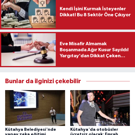
Kendi İşini Kurmak İsteyenler
Dikkat! Bu 8 Sektör Öne Çıkıyor
Eve Misafir Almamak
Boşanmada Ağır Kusur Sayıldı!
Yargıtay’dan Dikkat Çeken
Karar
Bunlar da ilginizi çekebilir
Kütahya Belediyesi'nde
Kütahya'da otobüsler
yapay zeka eğitimi
ücretsiz olacak: Emrah