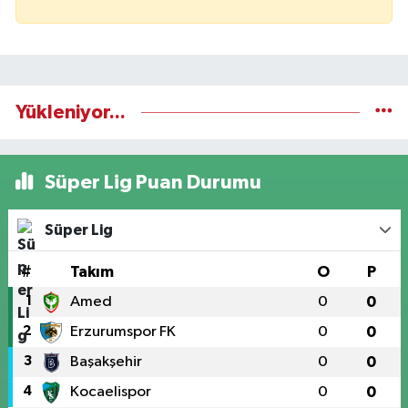
Yükleniyor...
Süper Lig Puan Durumu
Süper Lig
#
Takım
O
P
1
Amed
0
0
2
Erzurumspor FK
0
0
3
Başakşehir
0
0
4
Kocaelispor
0
0