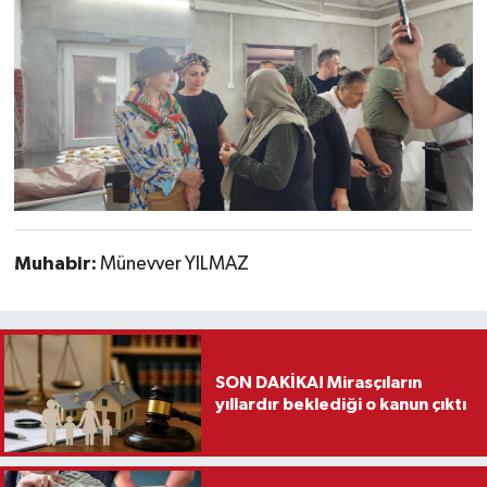
Muhabir:
Münevver YILMAZ
SON DAKİKA! Mirasçıların
yıllardır beklediği o kanun çıktı