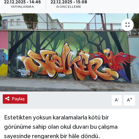
22.12.2025 - 14:46
22.12.2025 - 15:08
YAYINLANMA
GÜNCELLEME
Haber
Haber İlanlar
Kültür-Sanat
Magazin
Resmi İlanlar
Sağlık
Paylaş
-
+
A
A
Seri İlan
Estetikten yoksun karalamalarla kötü bir
Siyaset
görünüme sahip olan okul duvarı bu çalışma
sayesinde rengarenk bir hâle döndü.
Spor