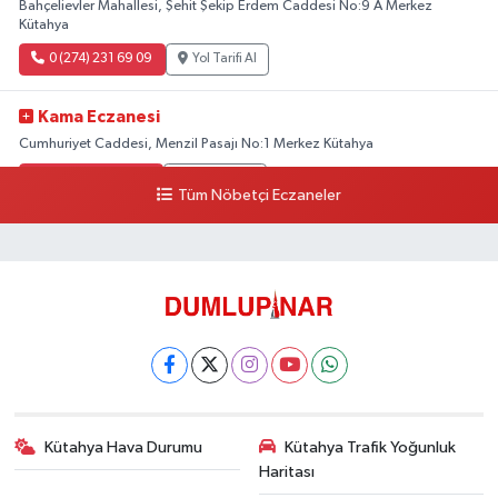
Bahçelievler Mahallesi, Şehit Şekip Erdem Caddesi No:9 A Merkez
Kütahya
0 (274) 231 69 09
Yol Tarifi Al
Kama Eczanesi
Cumhuriyet Caddesi, Menzil Pasajı No:1 Merkez Kütahya
0 (274) 226 30 10
Yol Tarifi Al
Tüm Nöbetçi Eczaneler
Çelik Eczanesi
Evliya Çelebi Mahallesi, Nafia Garaj Yolu No:2 Merkez Kütahya
0 (274) 231 81 64
Yol Tarifi Al
Dönmez Eczanesi
Cemalettin Mahallesi, Kıbrıs Caddesi No:21 Merkez Kütahya
0 (274) 223 79 02
Yol Tarifi Al
Kütahya Hava Durumu
Kütahya Trafik Yoğunluk
Haritası