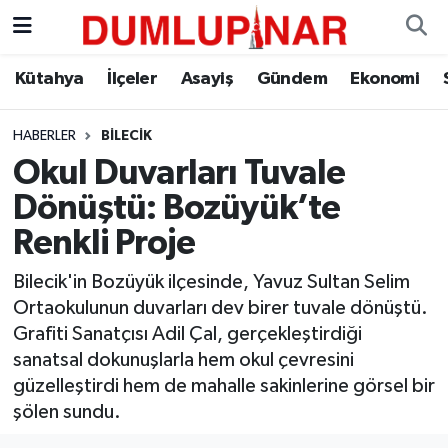
Asayiş
Kütahya Hava Durumu
Kütahya
İlçeler
Asayiş
Gündem
Ekonomi
Diğer
Kütahya Trafik Yoğunluk Haritası
HABERLER
BILECIK
Okul Duvarları Tuvale
Dünya
Süper Lig Puan Durumu ve Fikstür
Dönüştü: Bozüyük’te
Eğitim
Tüm Manşetler
Renkli Proje
Ekonomi
Son Dakika Haberleri
Bilecik'in Bozüyük ilçesinde, Yavuz Sultan Selim
Ortaokulunun duvarları dev birer tuvale dönüştü.
Eleman
Haber Arşivi
Grafiti Sanatçısı Adil Çal, gerçekleştirdiği
sanatsal dokunuşlarla hem okul çevresini
Emlak
güzelleştirdi hem de mahalle sakinlerine görsel bir
şölen sundu.
Gündem