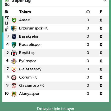
Süper Lig
#
Takım
O
P
1
Amed
0
0
2
Erzurumspor FK
0
0
3
Başakşehir
0
0
4
Kocaelispor
0
0
5
Beşiktaş
0
0
6
Eyüpspor
0
0
7
Galatasaray
0
0
8
Çorum FK
0
0
9
Gaziantep FK
0
0
10
Alanyaspor
0
0
Detaylar için tıklayın