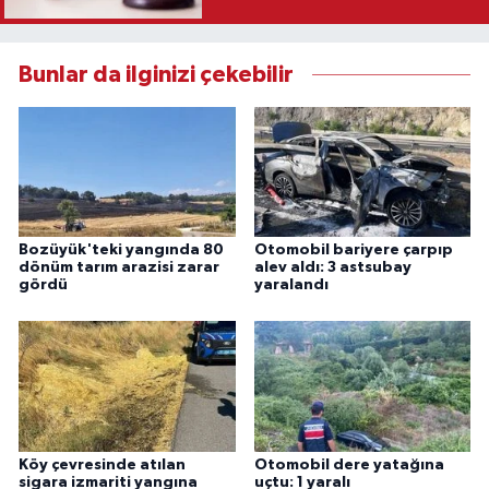
Karar
Bunlar da ilginizi çekebilir
Bozüyük'teki yangında 80
Otomobil bariyere çarpıp
dönüm tarım arazisi zarar
alev aldı: 3 astsubay
gördü
yaralandı
Köy çevresinde atılan
Otomobil dere yatağına
sigara izmariti yangına
uçtu: 1 yaralı