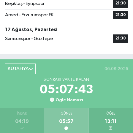
Beşiktaş - Eyüpspor
21:30
Amed - Erzurumspor FK
21:30
17 Ağustos, Pazartesi
Samsunspor - Göztepe
21:30
KÜTAHYA
06.08.2026
SONRAKI VAKTE KALAN
05:07:43
Öğle Namazı
İMSAK
GÜNEŞ
ÖĞLE
04:19
05:57
13:11