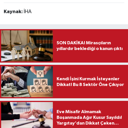
Kaynak:
İHA
SON DAKİKA! Mirasçıların
yıllardır beklediği o kanun çıktı
Kendi İşini Kurmak İsteyenler
Dikkat! Bu 8 Sektör Öne Çıkıyor
Eve Misafir Almamak
Boşanmada Ağır Kusur Sayıldı!
Yargıtay’dan Dikkat Çeken