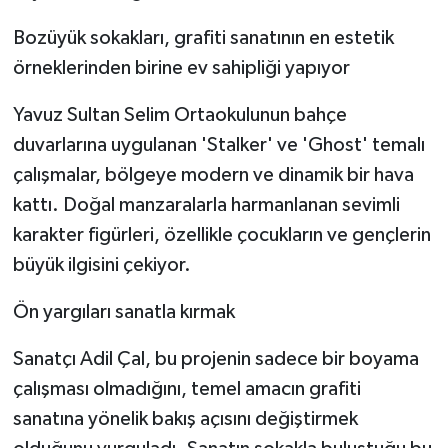
Bozüyük sokakları, grafiti sanatının en estetik
Teknoloji
örneklerinden birine ev sahipliği yapıyor
Vasıta
Yavuz Sultan Selim Ortaokulunun bahçe
duvarlarına uygulanan 'Stalker' ve 'Ghost' temalı
Vefat Haberleri
çalışmalar, bölgeye modern ve dinamik bir hava
Yaşam
kattı. Doğal manzaralarla harmanlanan sevimli
karakter figürleri, özellikle çocukların ve gençlerin
büyük ilgisini çekiyor.
Ön yargıları sanatla kırmak
Sanatçı Adil Çal, bu projenin sadece bir boyama
çalışması olmadığını, temel amacın grafiti
sanatına yönelik bakış açısını değiştirmek