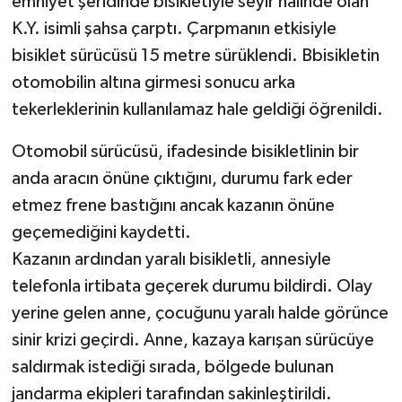
emniyet şeridinde bisikletiyle seyir halinde olan
K.Y. isimli şahsa çarptı. Çarpmanın etkisiyle
Teknoloji
bisiklet sürücüsü 15 metre sürüklendi. Bbisikletin
otomobilin altına girmesi sonucu arka
Vasıta
tekerleklerinin kullanılamaz hale geldiği öğrenildi.
Vefat Haberleri
Otomobil sürücüsü, ifadesinde bisikletlinin bir
anda aracın önüne çıktığını, durumu fark eder
Yaşam
etmez frene bastığını ancak kazanın önüne
geçemediğini kaydetti.
Kazanın ardından yaralı bisikletli, annesiyle
telefonla irtibata geçerek durumu bildirdi. Olay
yerine gelen anne, çocuğunu yaralı halde görünce
sinir krizi geçirdi. Anne, kazaya karışan sürücüye
saldırmak istediği sırada, bölgede bulunan
jandarma ekipleri tarafından sakinleştirildi.