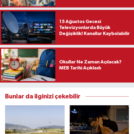
15 Ağustos Gecesi
Televizyonlarda Büyük
Değişiklik! Kanallar Kaybolabilir
Okullar Ne Zaman Açılacak?
MEB Tarihi Açıkladı
Bunlar da ilginizi çekebilir