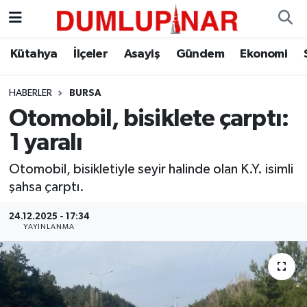
Asayiş
Kütahya Hava Durumu
Kütahya
İlçeler
Asayiş
Gündem
Ekonomi
Diğer
Kütahya Trafik Yoğunluk Haritası
HABERLER
BURSA
Otomobil, bisiklete çarptı:
Dünya
Süper Lig Puan Durumu ve Fikstür
1 yaralı
Eğitim
Tüm Manşetler
Otomobil, bisikletiyle seyir halinde olan K.Y. isimli
şahsa çarptı.
Ekonomi
Son Dakika Haberleri
24.12.2025 - 17:34
Eleman
Haber Arşivi
YAYINLANMA
Emlak
Gündem