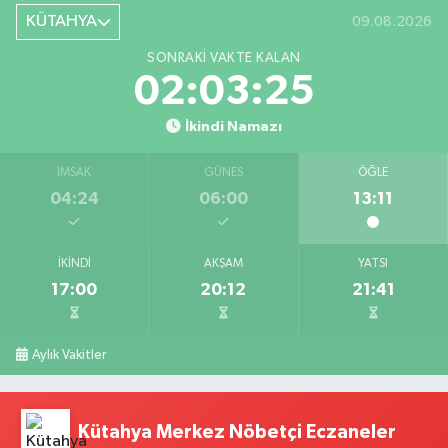
KÜTAHYA
09.08.2026
SONRAKI VAKTE KALAN
02:03:25
İkindi Namazı
İMSAK
GÜNEŞ
ÖĞLE
04:24
06:00
13:11
İKINDI
AKŞAM
YATSI
17:00
20:12
21:41
Aylık Vakitler
Kütahya Merkez Nöbetçi Eczaneler