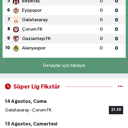
5
Beşiktaş
0
0
6
Eyüpspor
0
0
7
Galatasaray
0
0
8
Çorum FK
0
0
9
Gaziantep FK
0
0
10
Alanyaspor
0
0
Detaylar için tıklayın
Süper Lig Fikstür
14 Ağustos, Cuma
Galatasaray - Çorum FK
21:30
15 Ağustos, Cumartesi