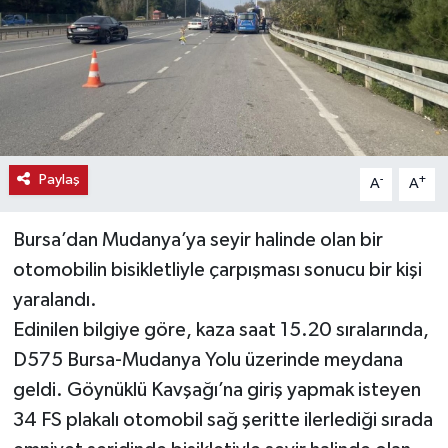
Haber
Haber İlanlar
Kültür-Sanat
Paylaş
-
+
A
A
Magazin
Bursa’dan Mudanya’ya seyir halinde olan bir
Resmi İlanlar
otomobilin bisikletliyle çarpışması sonucu bir kişi
Sağlık
yaralandı.
Edinilen bilgiye göre, kaza saat 15.20 sıralarında,
Seri İlan
D575 Bursa-Mudanya Yolu üzerinde meydana
geldi. Göynüklü Kavşağı’na giriş yapmak isteyen
Siyaset
34 FS plakalı otomobil sağ şeritte ilerlediği sırada
Spor