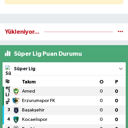
Yükleniyor...
Süper Lig Puan Durumu
Süper Lig
#
Takım
O
P
1
Amed
0
0
2
Erzurumspor FK
0
0
3
Başakşehir
0
0
4
Kocaelispor
0
0