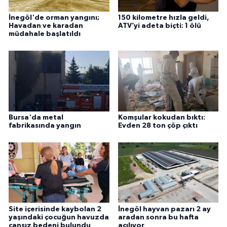
İnegöl'de orman yangını;
150 kilometre hızla geldi,
Havadan ve karadan
ATV’yi adeta biçti: 1 ölü
müdahale başlatıldı
Bursa'da metal
Komşular kokudan bıktı:
fabrikasında yangın
Evden 28 ton çöp çıktı
Site içerisinde kaybolan 2
İnegöl hayvan pazarı 2 ay
yaşındaki çocuğun havuzda
aradan sonra bu hafta
cansız bedeni bulundu
açılıyor