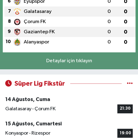
6
Eyüpspor
0
0
7
Galatasaray
0
0
8
Çorum FK
0
0
9
Gaziantep FK
0
0
10
Alanyaspor
0
0
Detaylar için tıklayın
Süper Lig Fikstür
14 Ağustos, Cuma
Galatasaray - Çorum FK
21:30
15 Ağustos, Cumartesi
Konyaspor - Rizespor
19:00