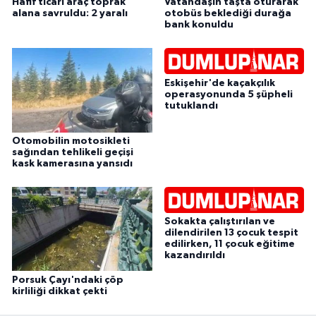
Hafif ticari araç toprak
Vatandaşın taşta oturarak
alana savruldu: 2 yaralı
otobüs beklediği durağa
bank konuldu
Eskişehir'de kaçakçılık
operasyonunda 5 şüpheli
tutuklandı
Otomobilin motosikleti
sağından tehlikeli geçişi
kask kamerasına yansıdı
Sokakta çalıştırılan ve
dilendirilen 13 çocuk tespit
edilirken, 11 çocuk eğitime
kazandırıldı
Porsuk Çayı'ndaki çöp
kirliliği dikkat çekti