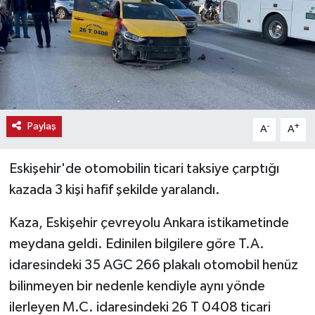
Haber
Haber İlanlar
Kültür-Sanat
Paylaş
-
+
A
A
Magazin
Eskişehir'de otomobilin ticari taksiye çarptığı
Resmi İlanlar
kazada 3 kişi hafif şekilde yaralandı.
Sağlık
Kaza, Eskişehir çevreyolu Ankara istikametinde
Seri İlan
meydana geldi. Edinilen bilgilere göre T.A.
idaresindeki 35 AGC 266 plakalı otomobil henüz
Siyaset
bilinmeyen bir nedenle kendiyle aynı yönde
ilerleyen M.C. idaresindeki 26 T 0408 ticari
Spor