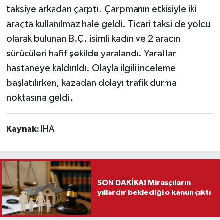
taksiye arkadan çarptı. Çarpmanın etkisiyle iki
Teknoloji
araçta kullanılmaz hale geldi. Ticari taksi de yolcu
olarak bulunan B.Ç. isimli kadın ve 2 aracın
Vasıta
sürücüleri hafif şekilde yaralandı. Yaralılar
hastaneye kaldırıldı. Olayla ilgili inceleme
Vefat Haberleri
başlatılırken, kazadan dolayı trafik durma
noktasına geldi.
Yaşam
Kaynak:
İHA
SON DAKİKA! Mirasçıların
yıllardır beklediği o kanun çıktı