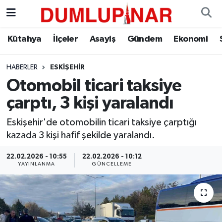
Asayiş
Kütahya Hava Durumu
Kütahya
İlçeler
Asayiş
Gündem
Ekonomi
Diğer
Kütahya Trafik Yoğunluk Haritası
HABERLER
ESKIŞEHIR
Otomobil ticari taksiye
Dünya
Süper Lig Puan Durumu ve Fikstür
çarptı, 3 kişi yaralandı
Eğitim
Tüm Manşetler
Eskişehir'de otomobilin ticari taksiye çarptığı
kazada 3 kişi hafif şekilde yaralandı.
Ekonomi
Son Dakika Haberleri
22.02.2026 - 10:55
22.02.2026 - 10:12
Eleman
Haber Arşivi
YAYINLANMA
GÜNCELLEME
Emlak
Gündem