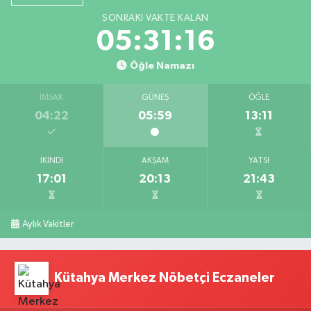
SONRAKI VAKTE KALAN
05:31:15
Öğle Namazı
İMSAK
GÜNEŞ
ÖĞLE
04:22
05:59
13:11
İKINDI
AKŞAM
YATSI
17:01
20:13
21:43
Aylık Vakitler
Kütahya Merkez Nöbetçi Eczaneler