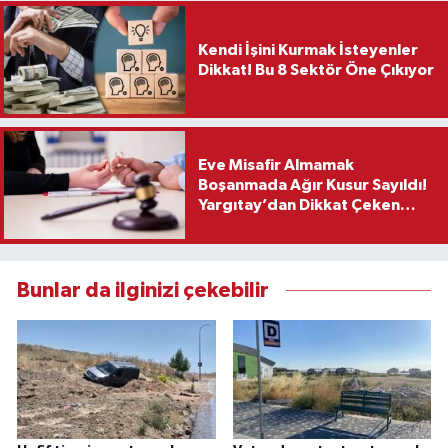
Kendi İşini Kurmak İsteyenler
Dikkat! Bu 8 Sektör Öne Çıkıyor
Eve Misafir Almamak
Boşanmada Ağır Kusur Sayıldı!
Yargıtay’dan Dikkat Çeken
Karar
Bunlar da ilginizi çekebilir