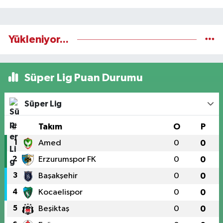
Yükleniyor...
Süper Lig Puan Durumu
Süper Lig
#
Takım
O
P
1
Amed
0
0
2
Erzurumspor FK
0
0
3
Başakşehir
0
0
4
Kocaelispor
0
0
5
Beşiktaş
0
0