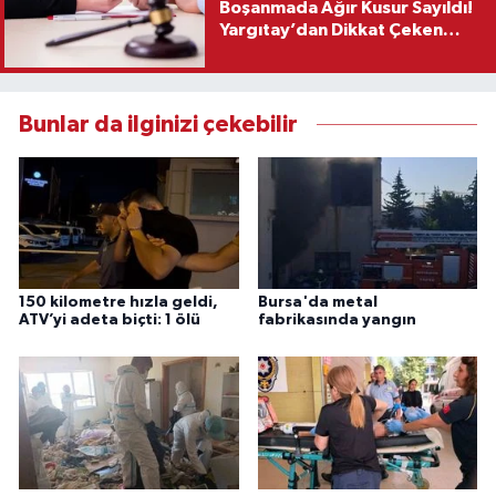
Boşanmada Ağır Kusur Sayıldı!
Yargıtay’dan Dikkat Çeken
Karar
Bunlar da ilginizi çekebilir
150 kilometre hızla geldi,
Bursa'da metal
ATV’yi adeta biçti: 1 ölü
fabrikasında yangın