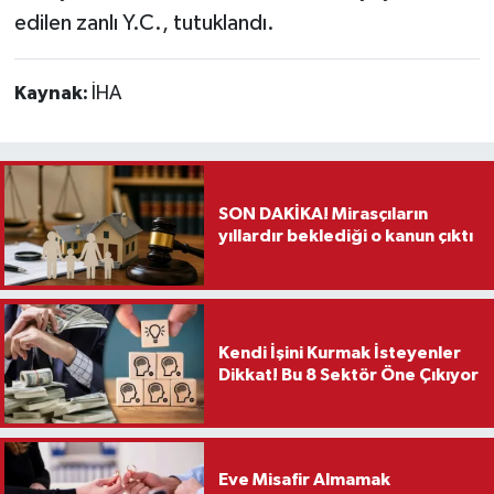
edilen zanlı Y.C., tutuklandı.
Kaynak:
İHA
SON DAKİKA! Mirasçıların
yıllardır beklediği o kanun çıktı
Kendi İşini Kurmak İsteyenler
Dikkat! Bu 8 Sektör Öne Çıkıyor
Eve Misafir Almamak