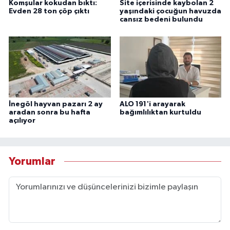
Komşular kokudan bıktı:
Site içerisinde kaybolan 2
Evden 28 ton çöp çıktı
yaşındaki çocuğun havuzda
cansız bedeni bulundu
İnegöl hayvan pazarı 2 ay
ALO 191'i arayarak
aradan sonra bu hafta
bağımlılıktan kurtuldu
açılıyor
Yorumlar