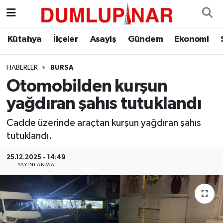
Asayiş
Kütahya Hava Durumu
Kütahya
İlçeler
Asayiş
Gündem
Ekonomi
Diğer
Kütahya Trafik Yoğunluk Haritası
HABERLER
BURSA
Otomobilden kurşun
Dünya
Süper Lig Puan Durumu ve Fikstür
yağdıran şahıs tutuklandı
Eğitim
Tüm Manşetler
Cadde üzerinde araçtan kurşun yağdıran şahıs
tutuklandı.
Ekonomi
Son Dakika Haberleri
25.12.2025 - 14:49
Eleman
Haber Arşivi
YAYINLANMA
Emlak
Gündem