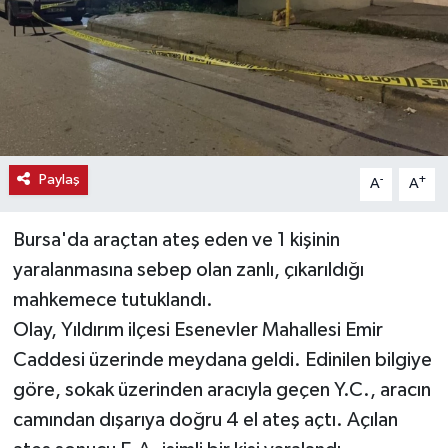
Haber
Haber İlanlar
Kültür-Sanat
Paylaş
-
+
A
A
Magazin
Bursa'da araçtan ateş eden ve 1 kişinin
Resmi İlanlar
yaralanmasına sebep olan zanlı, çıkarıldığı
Sağlık
mahkemece tutuklandı.
Olay, Yıldırım ilçesi Esenevler Mahallesi Emir
Seri İlan
Caddesi üzerinde meydana geldi. Edinilen bilgiye
göre, sokak üzerinden aracıyla geçen Y.C., aracın
Siyaset
camından dışarıya doğru 4 el ateş açtı. Açılan
Spor