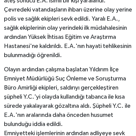
ateş sonucu E.A. isimli bir kişi yaralandı.
Çevredeki vatandaşların ihbarı üzerine olay yerine
Teknoloji
polis ve sağlık ekipleri sevk edildi. Yaralı E.A.,
sağlık ekiplerinin olay yerindeki ilk müdahalesinin
Vasıta
ardından Yüksek İhtisas Eğitim ve Araştırma
Vefat Haberleri
Hastanesi'ne kaldırıldı. E.A.'nın hayati tehlikesinin
bulunmadığı öğrenildi.
Yaşam
Olayın ardından çalışma başlatan Yıldırım İlçe
Emniyet Müdürlüğü Suç Önleme ve Soruşturma
Büro Amirliği ekipleri, saldırıyı gerçekleştiren
şüpheli Y.C.'yi olayda kullandığı tabanca ile kısa
sürede yakalayarak gözaltına aldı. Şüpheli Y.C. ile
E.A.'nın aralarında daha önceden husumet
bulunduğu iddia edildi.
Emniyetteki işlemlerinin ardından adliyeye sevk