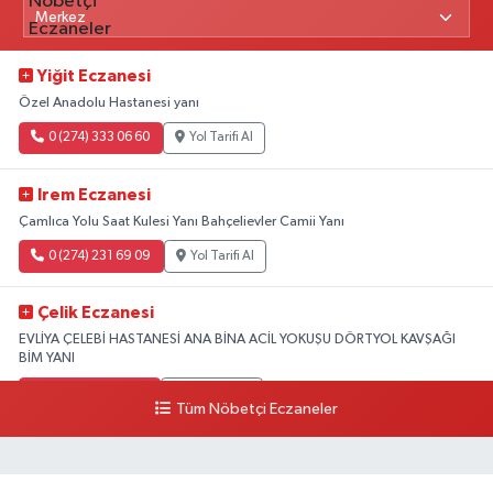
Yiğit Eczanesi
Özel Anadolu Hastanesi yanı
0 (274) 333 06 60
Yol Tarifi Al
Irem Eczanesi
Çamlıca Yolu Saat Kulesi Yanı Bahçelievler Camii Yanı
0 (274) 231 69 09
Yol Tarifi Al
Çelik Eczanesi
EVLİYA ÇELEBİ HASTANESİ ANA BİNA ACİL YOKUŞU DÖRTYOL KAVŞAĞI
BİM YANI
0 (274) 231 81 64
Yol Tarifi Al
Tüm Nöbetçi Eczaneler