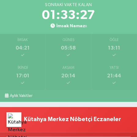
SONRAKI VAKTE KALAN
01:33:26
İmsak Namazı
İMSAK
GÜNEŞ
ÖĞLE
04:21
05:58
13:11
İKINDI
AKŞAM
YATSI
17:01
20:14
21:44
Aylık Vakitler
Kütahya Merkez Nöbetçi Eczaneler