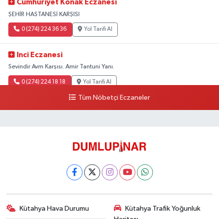
Cumhuriyet Konak Eczanesi
ŞEHİR HASTANESİ KARŞISI
0 (274) 224 36 36
Yol Tarifi Al
Inci Eczanesi
Sevindir Avm Karşısı. Amir Tantuni Yanı.
0 (274) 224 18 18
Yol Tarifi Al
Tüm Nöbetçi Eczaneler
Kütahya Hava Durumu
Kütahya Trafik Yoğunluk