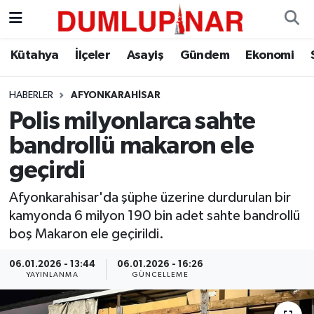
Asayiş
Kütahya Hava Durumu
Kütahya
İlçeler
Asayiş
Gündem
Ekonomi
Diğer
Kütahya Trafik Yoğunluk Haritası
HABERLER
AFYONKARAHISAR
Polis milyonlarca sahte
Dünya
Süper Lig Puan Durumu ve Fikstür
bandrollü makaron ele
Eğitim
Tüm Manşetler
geçirdi
Ekonomi
Son Dakika Haberleri
Afyonkarahisar'da şüphe üzerine durdurulan bir
kamyonda 6 milyon 190 bin adet sahte bandrollü
Eleman
Haber Arşivi
boş Makaron ele geçirildi.
06.01.2026 - 13:44
06.01.2026 - 16:26
Emlak
YAYINLANMA
GÜNCELLEME
Gündem