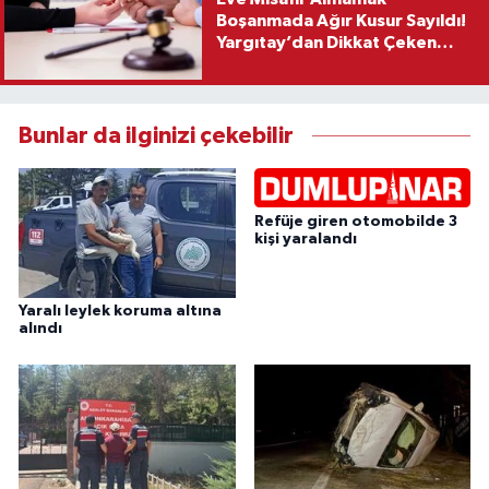
Boşanmada Ağır Kusur Sayıldı!
Yargıtay’dan Dikkat Çeken
Karar
Bunlar da ilginizi çekebilir
Refüje giren otomobilde 3
kişi yaralandı
Yaralı leylek koruma altına
alındı