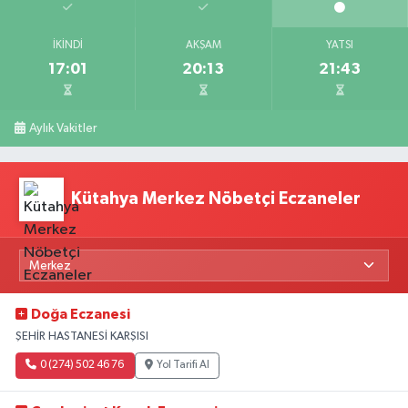
İKINDI
AKŞAM
YATSI
17:01
20:13
21:43
Aylık Vakitler
Kütahya Merkez Nöbetçi Eczaneler
Doğa Eczanesi
ŞEHİR HASTANESİ KARŞISI
0 (274) 502 46 76
Yol Tarifi Al