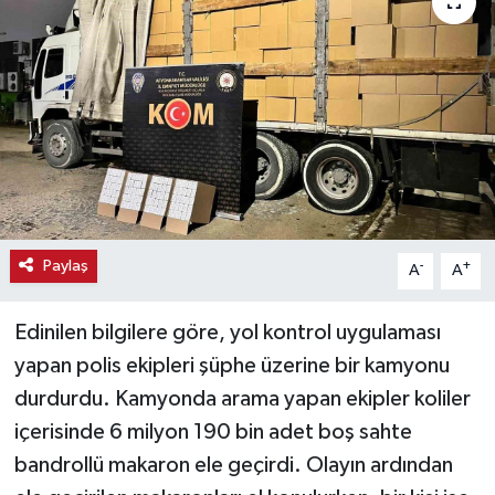
Haber
Haber İlanlar
Kültür-Sanat
Magazin
Resmi İlanlar
Paylaş
-
+
A
A
Sağlık
Edinilen bilgilere göre, yol kontrol uygulaması
yapan polis ekipleri şüphe üzerine bir kamyonu
Seri İlan
durdurdu. Kamyonda arama yapan ekipler koliler
içerisinde 6 milyon 190 bin adet boş sahte
Siyaset
bandrollü makaron ele geçirdi. Olayın ardından
Spor