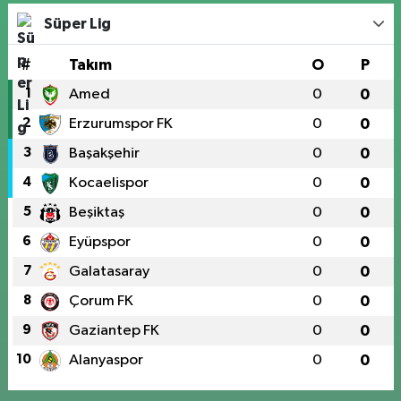
Süper Lig
#
Takım
O
P
1
Amed
0
0
2
Erzurumspor FK
0
0
3
Başakşehir
0
0
4
Kocaelispor
0
0
5
Beşiktaş
0
0
6
Eyüpspor
0
0
7
Galatasaray
0
0
8
Çorum FK
0
0
9
Gaziantep FK
0
0
10
Alanyaspor
0
0