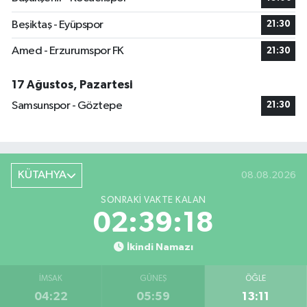
Beşiktaş - Eyüpspor
21:30
Amed - Erzurumspor FK
21:30
17 Ağustos, Pazartesi
Samsunspor - Göztepe
21:30
KÜTAHYA
08.08.2026
SONRAKI VAKTE KALAN
02:39:17
İkindi Namazı
İMSAK
GÜNEŞ
ÖĞLE
04:22
05:59
13:11