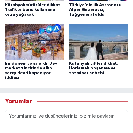
Kütahyalı sürücüler dikkat:
Türkiye'nin ilk Astronotu
Trafikte bunu kullanana
Alper Gezeravcı,
ceza yağacak
Tuğgeneral oldu
Bir dönem sona erdi: Dev
Kütahyalı çiftler dikkat:
market zincirinde alkol
Horlamak boşanma ve
satışı devri kapanıyor
tazminat sebebi
iddiası!
Yorumlar