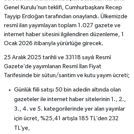
Genel Kurulu’nun teklifi, Cumhurbaşkanı Recep
Teknoloji
Tayyip Erdoğan tarafından onaylandı. Ülkemizde
resmî ilan yayımlayan toplam 1.027 gazete ve
Vasıta
internet haber sitesini ilgilendiren düzenleme, 1
Ocak 2026 itibarıyla yürürlüğe girecek.
Vefat Haberleri
25 Aralık 2025 tarihli ve 33118 sayılı Resmî
Yaşam
Gazete’de yayımlanan Resmî İlan Fiyat
Tarifesinde bir sütun/santim ve kutu yayım ücreti;
Günlük fiili satışı 50 bin adedin altında olan
gazeteler ile internet haber sitelerinin 1., 2.,
3., 4. ve 5. kategorilerinde yer alan yayınlar
için ücret, %25,41 artışla 185 TL’den 232
TL’ye,