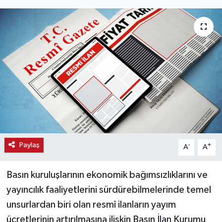
Haber
Haber İlanlar
Kültür-Sanat
Magazin
Resmi İlanlar
Sağlık
Paylaş
-
+
A
A
Seri İlan
Basın kuruluşlarının ekonomik bağımsızlıklarını ve
yayıncılık faaliyetlerini sürdürebilmelerinde temel
Siyaset
unsurlardan biri olan resmî ilanların yayım
ücretlerinin artırılmasına ilişkin Basın İlan Kurumu
Spor