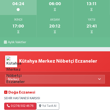
04:24
06:00
13:11
İKINDI
AKŞAM
YATSI
17:00
20:12
21:41
Aylık Vakitler
Kütahya Merkez Nöbetçi Eczaneler
Doğa Eczanesi
ŞEHİR HASTANESİ KARŞISI
0 (274) 502 46 76
Yol Tarifi Al