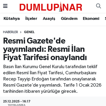
Asayiş
Kütahya Hava Durumu
Kütahya
İlçeler
Asayiş
Gündem
Ekonomi
Diğer
Kütahya Trafik Yoğunluk Haritası
HABERLER
GENEL
Resmi Gazete'de
Dünya
Süper Lig Puan Durumu ve Fikstür
yayımlandı: Resmî İlan
Eğitim
Tüm Manşetler
Fiyat Tarifesi onaylandı
Ekonomi
Son Dakika Haberleri
Basın İlan Kurumu Genel Kurulu tarafından teklif
edilen Resmî İlan Fiyat Tarifesi, Cumhurbaşkanı
Eleman
Haber Arşivi
Recep Tayyip Erdoğan tarafından onaylanarak
Resmî Gazete’de yayımlandı. Tarife 1 Ocak 2026
Emlak
tarihinden itibaren yürürlüğe girecek.
25.12.2025 - 16:17
Gündem
YAYINLANMA