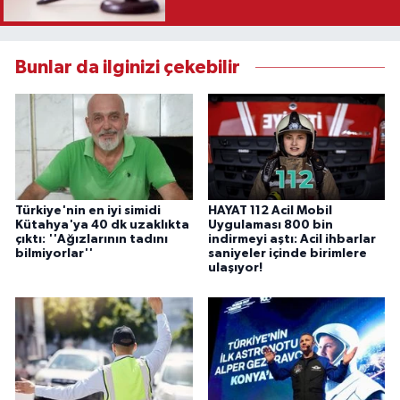
Karar
Bunlar da ilginizi çekebilir
Türkiye'nin en iyi simidi
HAYAT 112 Acil Mobil
Kütahya'ya 40 dk uzaklıkta
Uygulaması 800 bin
çıktı: ''Ağızlarının tadını
indirmeyi aştı: Acil ihbarlar
bilmiyorlar''
saniyeler içinde birimlere
ulaşıyor!