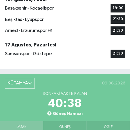
Başakşehir - Kocaelispor
19:00
Beşiktaş - Eyüpspor
21:30
Amed - Erzurumspor FK
21:30
17 Ağustos, Pazartesi
Samsunspor - Göztepe
21:30
KÜTAHYA
09.08.2026
SONRAKI VAKTE KALAN
40:38
Güneş Namazı
İMSAK
GÜNEŞ
ÖĞLE