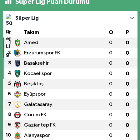
Süper Lig Puan Durumu
Süper Lig
#
Takım
O
P
1
Amed
0
0
2
Erzurumspor FK
0
0
3
Başakşehir
0
0
4
Kocaelispor
0
0
5
Beşiktaş
0
0
6
Eyüpspor
0
0
7
Galatasaray
0
0
8
Çorum FK
0
0
9
Gaziantep FK
0
0
10
Alanyaspor
0
0