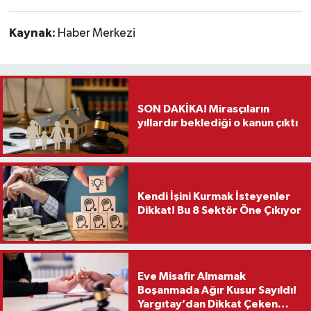
Kaynak:
Haber Merkezi
SON DAKİKA! Mirasçıların
yıllardır beklediği o kanun çıktı
Kendi İşini Kurmak İsteyenler
Dikkat! Bu 8 Sektör Öne Çıkıyor
Eve Misafir Almamak
Boşanmada Ağır Kusur Sayıldı!
Yargıtay’dan Dikkat Çeken