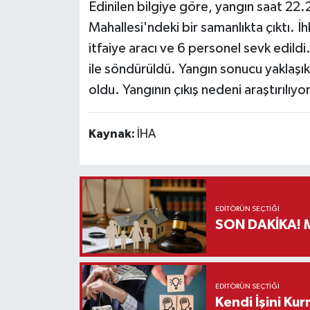
Edinilen bilgiye göre, yangın saat 22.
Mahallesi'ndeki bir samanlıkta çıktı. İ
Teknoloji
itfaiye aracı ve 6 personel sevk edildi
Vasıta
ile söndürüldü. Yangın sonucu yaklaşık 
oldu. Yangının çıkış nedeni araştırılıyor
Vefat Haberleri
Kaynak:
İHA
Yaşam
EDITÖRÜN SEÇTIĞI
S
EDITÖRÜN SEÇTIĞI
Kendi İşini Ku