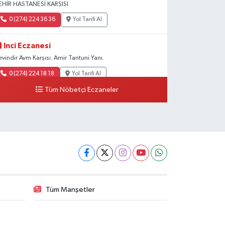
EHİR HASTANESİ KARŞISI
0 (274) 224 36 36
Yol Tarifi Al
Inci Eczanesi
evindir Avm Karşısı. Amir Tantuni Yanı.
0 (274) 224 18 18
Yol Tarifi Al
Tüm Nöbetçi Eczaneler
Tüm Manşetler