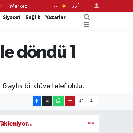
°
Merkez
18
27
18
Siyaset
Sağlık
Yazarlar
32
38
le döndü 1
03
14
 6 aylık bir düve telef oldu.
-
+
A
A
ükleniyor...