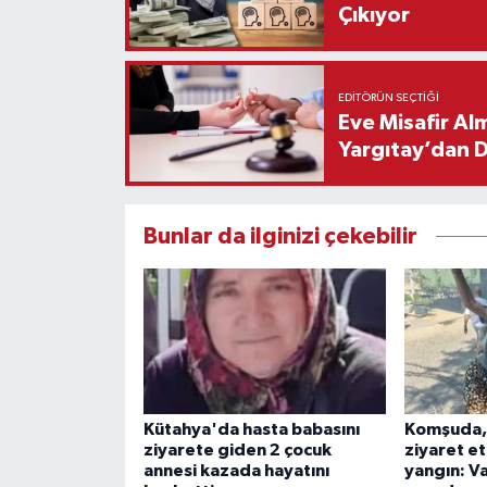
Çıkıyor
EDITÖRÜN SEÇTIĞI
Eve Misafir Al
Yargıtay’dan 
Bunlar da ilginizi çekebilir
Kütahya'da hasta babasını
Komşuda, 
ziyarete giden 2 çocuk
ziyaret et
annesi kazada hayatını
yangın: V