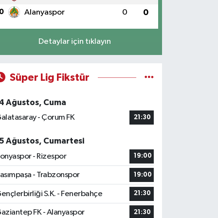
0
Alanyaspor
0
0
Detaylar için tıklayın
Süper Lig Fikstür
4 Ağustos, Cuma
alatasaray - Çorum FK
21:30
5 Ağustos, Cumartesi
onyaspor - Rizespor
19:00
asımpaşa - Trabzonspor
19:00
ençlerbirliği S.K. - Fenerbahçe
21:30
aziantep FK - Alanyaspor
21:30