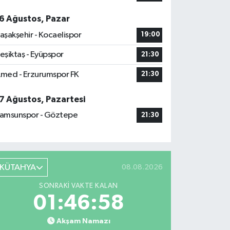
6 Ağustos, Pazar
aşakşehir - Kocaelispor
19:00
eşiktaş - Eyüpspor
21:30
med - Erzurumspor FK
21:30
7 Ağustos, Pazartesi
amsunspor - Göztepe
21:30
KÜTAHYA
08.08.2026
SONRAKI VAKTE KALAN
01:46:57
Akşam Namazı