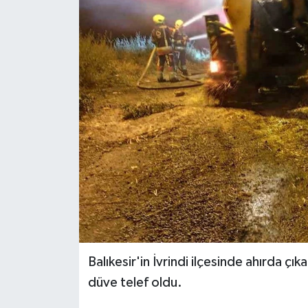
Haber
Haber İlanlar
Kültür-Sanat
Magazin
Resmi İlanlar
Sağlık
Seri İlan
Balıkesir'in İvrindi ilçesinde ahırda çı
Siyaset
düve telef oldu.
Spor