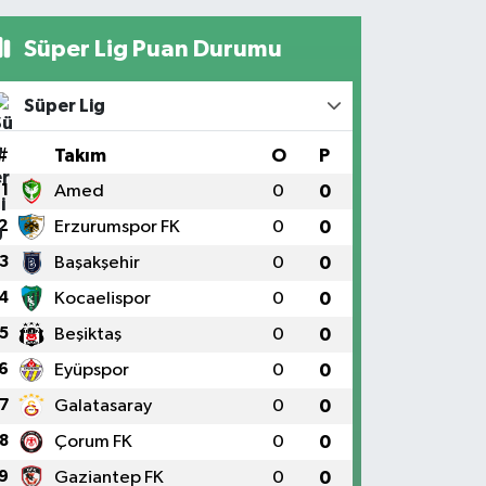
Süper Lig Puan Durumu
Süper Lig
#
Takım
O
P
1
Amed
0
0
2
Erzurumspor FK
0
0
3
Başakşehir
0
0
4
Kocaelispor
0
0
5
Beşiktaş
0
0
6
Eyüpspor
0
0
7
Galatasaray
0
0
8
Çorum FK
0
0
9
Gaziantep FK
0
0