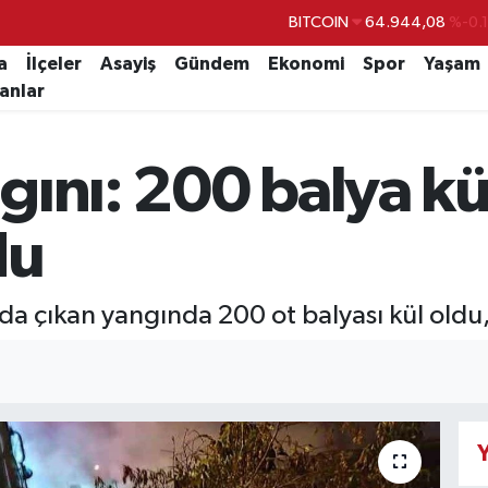
BITCOIN
64.944,08
%-0.
DOLAR
47,7436
%0.
a
İlçeler
Asayiş
Gündem
Ekonomi
Spor
Yaşam
lanlar
EURO
55,2510
%0.
STERLİN
64,4811
%0.
gını: 200 balya kü
GRAM ALTIN
6660.55
%0.
BİST100
13.779
%-
du
ırda çıkan yangında 200 ot balyası kül oldu,
Y