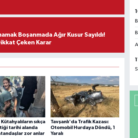
1
B
B
mamak Boşanmada Ağır Kusur Sayıldı!
Dikkat Çeken Karar
A
1
S
Kütahyalıların sıkça
Tavşanlı'da Trafik Kazası:
tiği tarihi alanda
Otomobil Hurdaya Döndü, 1
atandaşlar zor anlar
Yaralı