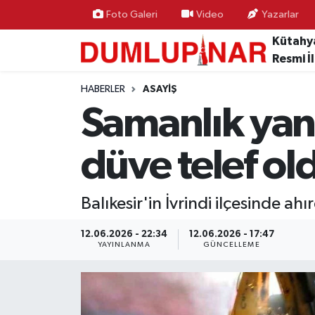
Foto Galeri
Video
Yazarlar
Kütahy
Asayiş
Kütahya Hava Durumu
Resmi İ
Diğer
Kütahya Trafik Yoğunluk Haritası
HABERLER
ASAYIŞ
Samanlık yan
Dünya
Süper Lig Puan Durumu ve Fikstür
düve telef ol
Eğitim
Tüm Manşetler
Ekonomi
Son Dakika Haberleri
Balıkesir'in İvrindi ilçesinde ah
Eleman
Haber Arşivi
12.06.2026 - 22:34
12.06.2026 - 17:47
YAYINLANMA
GÜNCELLEME
Emlak
Gündem