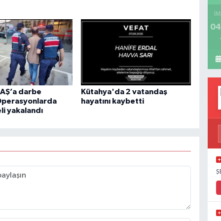
İM
04
EAŞ’a darbe
Kütahya'da 2 vatandaş
Operasyonlarda
hayatını kaybetti
li yakalandı
Ş