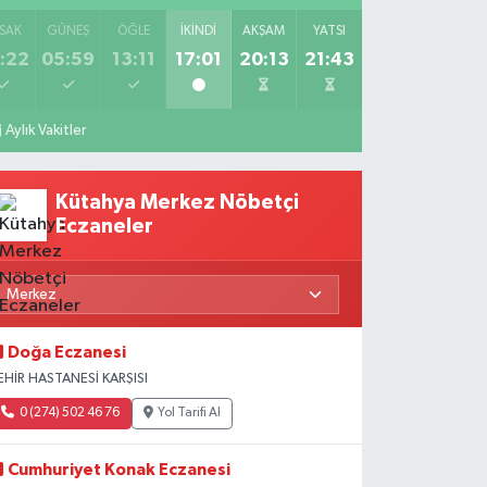
SAK
GÜNEŞ
ÖĞLE
İKINDI
AKŞAM
YATSI
:22
05:59
13:11
17:01
20:13
21:43
Aylık Vakitler
Kütahya Merkez Nöbetçi
Eczaneler
Doğa Eczanesi
EHİR HASTANESİ KARŞISI
0 (274) 502 46 76
Yol Tarifi Al
Cumhuriyet Konak Eczanesi