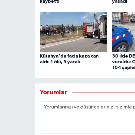
kaybetti
yaşadı
Kütahya'da facia kaza can
30 ilde D
aldı: 1 ölü, 5 yaralı
vuruldu: 
104 şüphe
Yorumlar