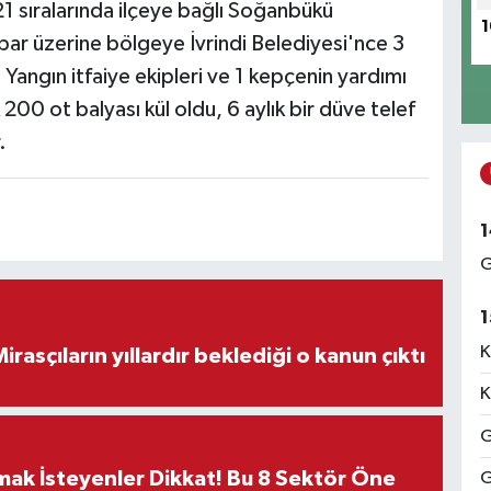
21 sıralarında ilçeye bağlı Soğanbükü
1
hbar üzerine bölgeye İvrindi Belediyesi'nce 3
. Yangın itfaiye ekipleri ve 1 kepçenin yardımı
200 ot balyası kül oldu, 6 aylık bir düve telef
.
1
G
1
K
ON DAKİKA! Mirasçıların yıllardır beklediği o kanun çıktı
K
G
rmak İsteyenler Dikkat! Bu 8 Sektör Öne
G