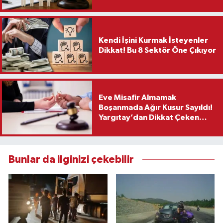
Kendi İşini Kurmak İsteyenler
Dikkat! Bu 8 Sektör Öne Çıkıyor
Eve Misafir Almamak
Boşanmada Ağır Kusur Sayıldı!
Yargıtay’dan Dikkat Çeken
Karar
Bunlar da ilginizi çekebilir