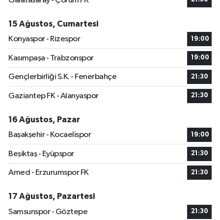
Galatasaray - Çorum FK
15 Ağustos, Cumartesi
Konyaspor - Rizespor
19:00
Kasımpaşa - Trabzonspor
19:00
Gençlerbirliği S.K. - Fenerbahçe
21:30
Gaziantep FK - Alanyaspor
21:30
16 Ağustos, Pazar
Başakşehir - Kocaelispor
19:00
Beşiktaş - Eyüpspor
21:30
Amed - Erzurumspor FK
21:30
17 Ağustos, Pazartesi
Samsunspor - Göztepe
21:30