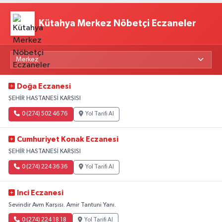
Kütahya Merkez Nöbetçi Eczaneler
Doğa Eczanesi
ŞEHİR HASTANESİ KARŞISI
0 (274) 502 46 76
Yol Tarifi Al
Cumhuriyet Konak Eczanesi
ŞEHİR HASTANESİ KARŞISI
0 (274) 224 36 36
Yol Tarifi Al
Inci Eczanesi
Sevindir Avm Karşısı. Amir Tantuni Yanı.
0 (274) 224 18 18
Yol Tarifi Al