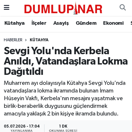
Asayiş
Kütahya Hava Durumu
Kütahya
İlçeler
Asayiş
Gündem
Ekonomi
Diğer
Kütahya Trafik Yoğunluk Haritası
HABERLER
KÜTAHYA
Sevgi Yolu'nda Kerbela
Dünya
Süper Lig Puan Durumu ve Fikstür
Anıldı, Vatandaşlara Lokma
Eğitim
Tüm Manşetler
Dağıtıldı
Ekonomi
Son Dakika Haberleri
Muharrem ayı dolayısıyla Kütahya Sevgi Yolu'nda
vatandaşlara lokma ikramında bulunan İmam
Eleman
Haber Arşivi
Hüseyin Vakfı, Kerbela'nın mesajını yaşatmak ve
birlik-beraberlik duygusunu güçlendirmek
Emlak
amacıyla yaklaşık 2 bin kişiye ikramda bulundu.
05.07.2026 - 17:04
1 DK
Gündem
YAYINLANMA
OKUNMA SÜRESI