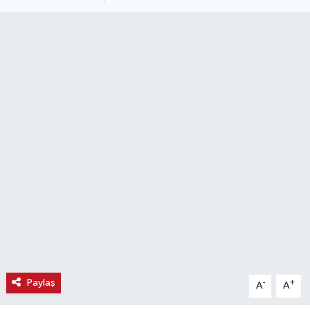
Haber
Haber İlanlar
Kültür-Sanat
Magazin
Resmi İlanlar
Sağlık
Seri İlan
Siyaset
Paylaş
-
+
A
A
Spor