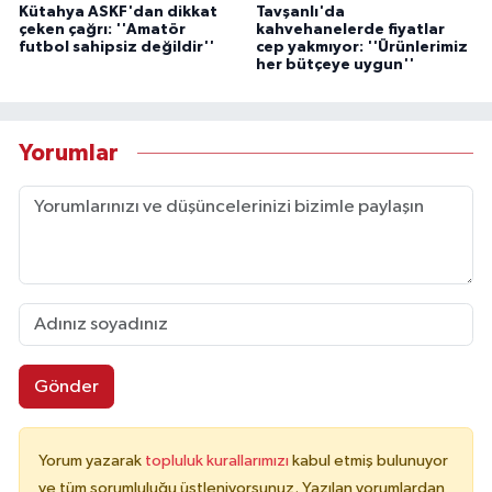
Kütahya ASKF'dan dikkat
Tavşanlı'da
çeken çağrı: ''Amatör
kahvehanelerde fiyatlar
futbol sahipsiz değildir''
cep yakmıyor: ''Ürünlerimiz
her bütçeye uygun''
Yorumlar
Gönder
Yorum yazarak
topluluk kurallarımızı
kabul etmiş bulunuyor
ve tüm sorumluluğu üstleniyorsunuz. Yazılan yorumlardan