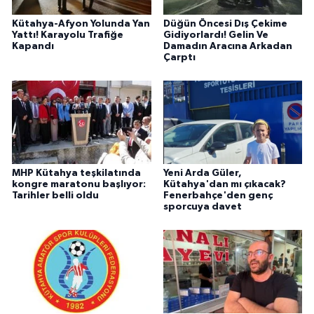
Kütahya-Afyon Yolunda Yan
Düğün Öncesi Dış Çekime
Yattı! Karayolu Trafiğe
Gidiyorlardı! Gelin Ve
Kapandı
Damadın Aracına Arkadan
Çarptı
MHP Kütahya teşkilatında
Yeni Arda Güler,
kongre maratonu başlıyor:
Kütahya'dan mı çıkacak?
Tarihler belli oldu
Fenerbahçe'den genç
sporcuya davet