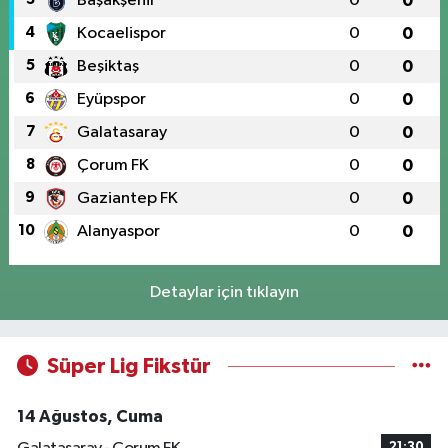
Başakşehir
0
0
4
Kocaelispor
0
0
5
Beşiktaş
0
0
6
Eyüpspor
0
0
7
Galatasaray
0
0
8
Çorum FK
0
0
9
Gaziantep FK
0
0
10
Alanyaspor
0
0
Detaylar için tıklayın
Süper Lig Fikstür
14 Ağustos, Cuma
21:30