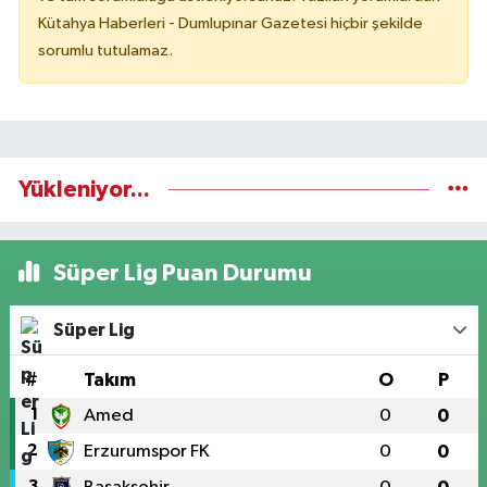
Kütahya Haberleri - Dumlupınar Gazetesi hiçbir şekilde
sorumlu tutulamaz.
Yükleniyor...
Süper Lig Puan Durumu
Süper Lig
#
Takım
O
P
1
Amed
0
0
2
Erzurumspor FK
0
0
3