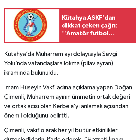
Teknoloji
Kütahya ASKF'dan
dikkat çeken çağrı:
Vasıta
''Amatör futbol
sahipsiz değildir''
Vefat Haberleri
Kütahya’da Muharrem ayı dolayısıyla Sevgi
Yaşam
Yolu’nda vatandaşlara lokma (pilav ayran)
ikramında bulunuldu.
İmam Hüseyin Vakfı adına açıklama yapan Doğan
Çimenli, Muharrem ayının ümmetin ortak değeri
ve ortak acısı olan Kerbela’yı anlamak açısından
önemli olduğunu belirtti.
Çimenli, vakıf olarak her yıl bu tür etkinlikler
düzenlediklerini ifade ederek, “Hazreti İmam