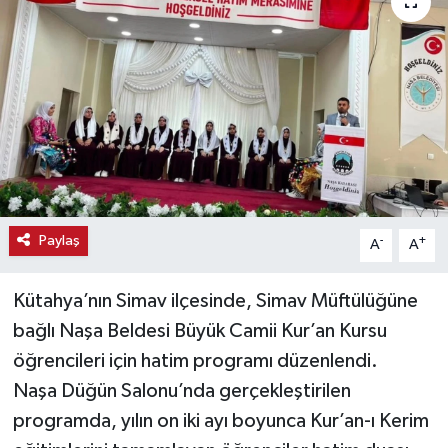
Haber
Haber İlanlar
Kültür-Sanat
Magazin
Resmi İlanlar
Paylaş
-
+
A
A
Sağlık
Kütahya’nın Simav ilçesinde, Simav Müftülüğüne
bağlı Naşa Beldesi Büyük Camii Kur’an Kursu
Seri İlan
öğrencileri için hatim programı düzenlendi.
Naşa Düğün Salonu’nda gerçekleştirilen
Siyaset
programda, yılın on iki ayı boyunca Kur’an-ı Kerim
Spor