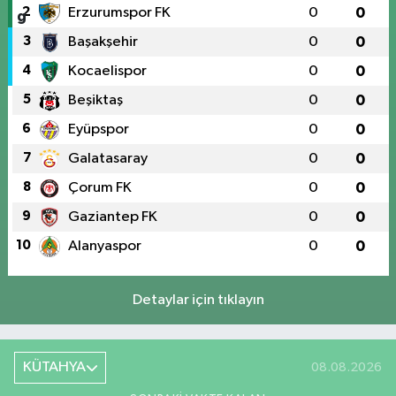
2
Erzurumspor FK
0
0
3
Başakşehir
0
0
4
Kocaelispor
0
0
5
Beşiktaş
0
0
6
Eyüpspor
0
0
7
Galatasaray
0
0
8
Çorum FK
0
0
9
Gaziantep FK
0
0
10
Alanyaspor
0
0
Detaylar için tıklayın
KÜTAHYA
08.08.2026