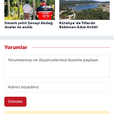
Simavlı şehit Şenayi Akdağ
Kütahya'da Yıllardır
dualar ile anıldı
Beklenen Adım Atıldı!
Yorumlar
Gönder