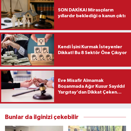
SON DAKİKA! Mirasçıların
yıllardır beklediği o kanun çıktı
Kendi İşini Kurmak İsteyenler
Dikkat! Bu 8 Sektör Öne Çıkıyor
Eve Misafir Almamak
Boşanmada Ağır Kusur Sayıldı!
Yargıtay’dan Dikkat Çeken
Karar
Bunlar da ilginizi çekebilir