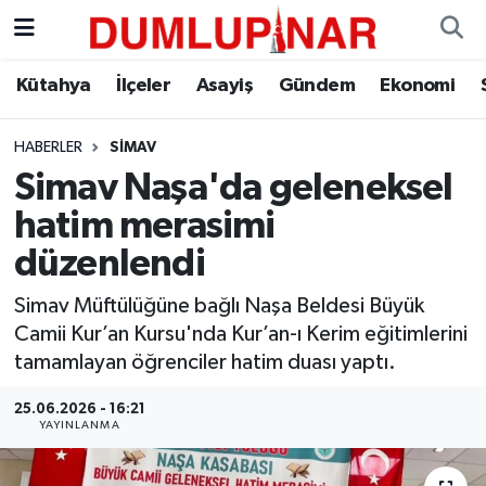
Asayiş
Kütahya Hava Durumu
Kütahya
İlçeler
Asayiş
Gündem
Ekonomi
Diğer
Kütahya Trafik Yoğunluk Haritası
HABERLER
SIMAV
Simav Naşa'da geleneksel
Dünya
Süper Lig Puan Durumu ve Fikstür
hatim merasimi
Eğitim
Tüm Manşetler
düzenlendi
Ekonomi
Son Dakika Haberleri
Simav Müftülüğüne bağlı Naşa Beldesi Büyük
Camii Kur’an Kursu'nda Kur’an-ı Kerim eğitimlerini
Eleman
Haber Arşivi
tamamlayan öğrenciler hatim duası yaptı.
25.06.2026 - 16:21
Emlak
YAYINLANMA
Gündem