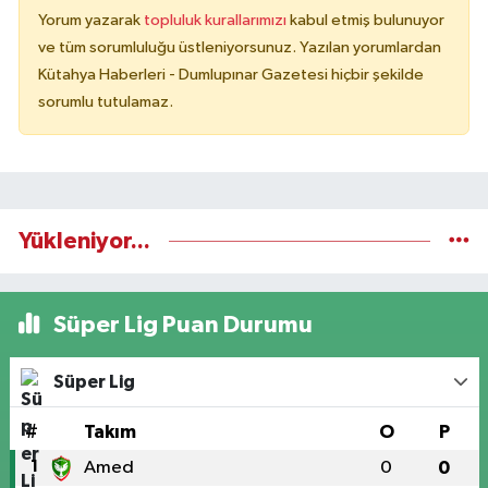
Yorum yazarak
topluluk kurallarımızı
kabul etmiş bulunuyor
ve tüm sorumluluğu üstleniyorsunuz. Yazılan yorumlardan
Kütahya Haberleri - Dumlupınar Gazetesi hiçbir şekilde
sorumlu tutulamaz.
Yükleniyor...
Süper Lig Puan Durumu
Süper Lig
#
Takım
O
P
1
Amed
0
0