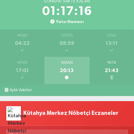
SONRAKI VAKTE KALAN
01:17:15
Yatsı Namazı
İMSAK
GÜNEŞ
ÖĞLE
04:22
05:59
13:11
İKINDI
AKŞAM
YATSI
17:01
20:13
21:43
Aylık Vakitler
Kütahya Merkez Nöbetçi Eczaneler