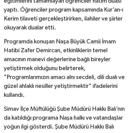
eğitimlerini tamamlayan öğrenciler hatim duası
yaptı. Öğrenciler program kapsamında Kur’an-ı
Teknoloji
Kerim tilaveti gerçekleştirirken, ilahiler ve şiirler
okuyarak dualar etti.
Vasıta
Programda konuşan Naşa Büyük Camii İmam
Vefat Haberleri
Hatibi Zafer Demircan, etkinliklerin temel
amacının manevi değerlerine bağlı bireyler
Yaşam
yetiştirmek olduğunu belirterek,
"Programlarımızın amacı alnı secdeli, dili dualı ve
güzel ahlaklı nesiller yetiştirmektir" ifadelerini
kullandı.
Simav İlçe Müftülüğü Şube Müdürü Hakkı Balı’nın
da katıldığı programa Naşa halkı ve vatandaşlar
yoğun ilgi gösterdi. Şube Müdürü Hakkı Balı