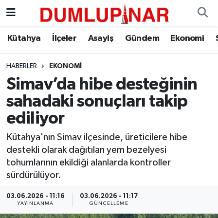
Asayiş
Kütahya Hava Durumu
Kütahya
İlçeler
Asayiş
Gündem
Ekonomi
Diğer
Kütahya Trafik Yoğunluk Haritası
HABERLER
EKONOMI
Simav’da hibe desteğinin
Dünya
Süper Lig Puan Durumu ve Fikstür
sahadaki sonuçları takip
Eğitim
Tüm Manşetler
ediliyor
Ekonomi
Son Dakika Haberleri
Kütahya'nın Simav ilçesinde, üreticilere hibe
destekli olarak dağıtılan yem bezelyesi
Eleman
Haber Arşivi
tohumlarının ekildiği alanlarda kontroller
sürdürülüyor.
Emlak
03.06.2026 - 11:16
03.06.2026 - 11:17
YAYINLANMA
GÜNCELLEME
Gündem