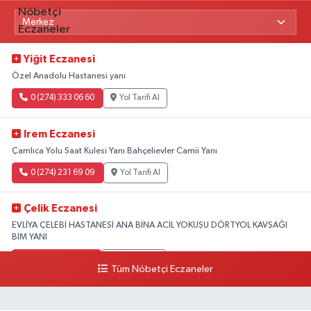
Yiğit Eczanesi
Özel Anadolu Hastanesi yanı
0 (274) 333 06 60
Yol Tarifi Al
Irem Eczanesi
Çamlıca Yolu Saat Kulesi Yanı Bahçelievler Camii Yanı
0 (274) 231 69 09
Yol Tarifi Al
Çelik Eczanesi
EVLİYA ÇELEBİ HASTANESİ ANA BİNA ACİL YOKUŞU DÖRTYOL KAVŞAĞI
BİM YANI
0 (274) 231 81 64
Yol Tarifi Al
Tüm Nöbetçi Eczaneler