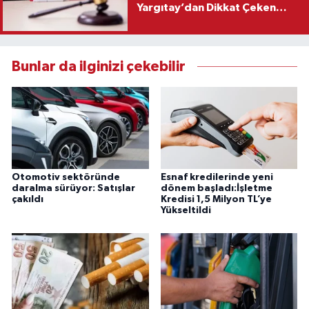
Yargıtay’dan Dikkat Çeken
Karar
Bunlar da ilginizi çekebilir
Otomotiv sektöründe
Esnaf kredilerinde yeni
daralma sürüyor: Satışlar
dönem başladı:İşletme
çakıldı
Kredisi 1,5 Milyon TL’ye
Yükseltildi