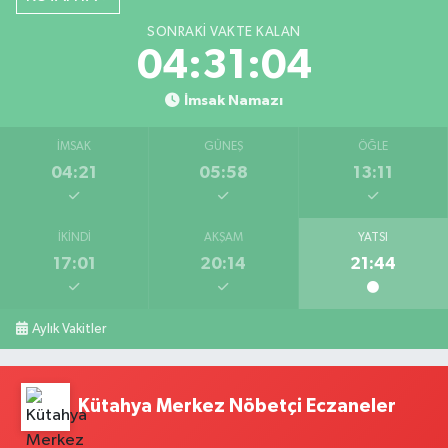
SONRAKI VAKTE KALAN
04:31:04
İmsak Namazı
İMSAK
GÜNEŞ
ÖĞLE
04:21
05:58
13:11
İKINDI
AKŞAM
YATSI
17:01
20:14
21:44
Aylık Vakitler
Kütahya Merkez Nöbetçi Eczaneler