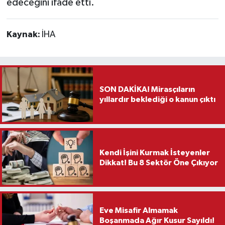
edeceğini ifade etti.
Kaynak:
İHA
SON DAKİKA! Mirasçıların
yıllardır beklediği o kanun çıktı
Kendi İşini Kurmak İsteyenler
Dikkat! Bu 8 Sektör Öne Çıkıyor
Eve Misafir Almamak
Boşanmada Ağır Kusur Sayıldı!