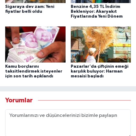
Sigaraya dev zam: Yeni
Benzine 4,35 TL İndirim
fiyatlar belli oldu
Bekleniyor: Akaryakıt
Fiyatlarında Yeni Dönem
Kamu borçlarını
Pazarlar'da çiftçinin emeği
taksitlendirmek isteyenler
karşılık buluyor: Harman
için son tarih açıklandı
mesaisi başladı
Yorumlar