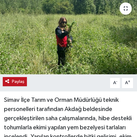
Haber
Haber İlanlar
Kültür-Sanat
Magazin
Resmi İlanlar
Paylaş
-
+
A
A
Sağlık
Simav İlçe Tarım ve Orman Müdürlüğü teknik
Seri İlan
personelleri tarafından Akdağ beldesinde
gerçekleştirilen saha çalışmalarında, hibe destekli
Siyaset
tohumlarla ekimi yapılan yem bezelyesi tarlaları
Spor
incelendi. Yapılan kontrollerde bitki gelişimi, ekim