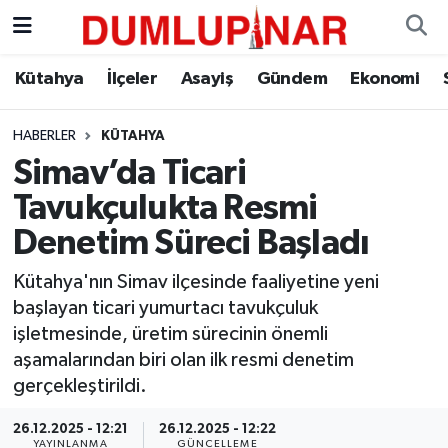
Asayiş
Kütahya Hava Durumu
Kütahya
İlçeler
Asayiş
Gündem
Ekonomi
Diğer
Kütahya Trafik Yoğunluk Haritası
HABERLER
KÜTAHYA
Simav’da Ticari
Dünya
Süper Lig Puan Durumu ve Fikstür
Tavukçulukta Resmi
Eğitim
Tüm Manşetler
Denetim Süreci Başladı
Ekonomi
Son Dakika Haberleri
Kütahya'nın Simav ilçesinde faaliyetine yeni
başlayan ticari yumurtacı tavukçuluk
Eleman
Haber Arşivi
işletmesinde, üretim sürecinin önemli
aşamalarından biri olan ilk resmi denetim
Emlak
gerçekleştirildi.
26.12.2025 - 12:21
26.12.2025 - 12:22
Gündem
YAYINLANMA
GÜNCELLEME