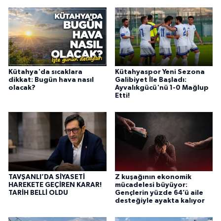
Kütahya'da sıcaklara
Kütahyaspor Yeni Sezona
dikkat: Bugün hava nasıl
Galibiyet İle Başladı:
olacak?
Ayvalıkgücü'nü 1-0 Mağlup
Etti!
TAVŞANLI’DA SİYASETİ
Z kuşağının ekonomik
HAREKETE GEÇİREN KARAR!
mücadelesi büyüyor:
TARİH BELLİ OLDU
Gençlerin yüzde 64’ü aile
desteğiyle ayakta kalıyor