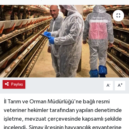
Haber
Haber İlanlar
Kültür-Sanat
Magazin
Resmi İlanlar
Sağlık
Paylaş
-
+
A
A
Seri İlan
İl Tarım ve Orman Müdürlüğü'ne bağlı resmi
veteriner hekimler tarafından yapılan denetimde
Siyaset
işletme, mevzuat çerçevesinde kapsamlı şekilde
incelendi. Simav ilçesinin hayvancılık envanterine
Spor