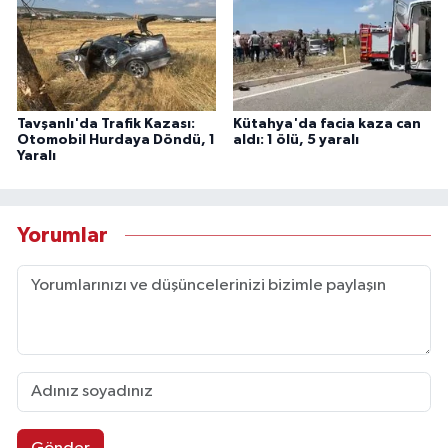
Tavşanlı'da Trafik Kazası:
Kütahya'da facia kaza can
Otomobil Hurdaya Döndü, 1
aldı: 1 ölü, 5 yaralı
Yaralı
Yorumlar