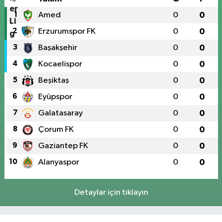
1
Amed
0
0
2
Erzurumspor FK
0
0
3
Başakşehir
0
0
4
Kocaelispor
0
0
5
Beşiktaş
0
0
6
Eyüpspor
0
0
7
Galatasaray
0
0
8
Çorum FK
0
0
9
Gaziantep FK
0
0
10
Alanyaspor
0
0
Detaylar için tıklayın