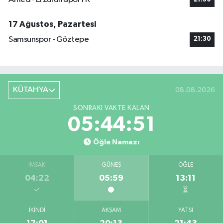
17 Ağustos, Pazartesi
Samsunspor - Göztepe
21:30
KÜTAHYA
08.08.2026
SONRAKI VAKTE KALAN
05:44:50
Öğle Namazı
İMSAK
GÜNEŞ
ÖĞLE
04:22
05:59
13:11
İKINDI
AKŞAM
YATSI