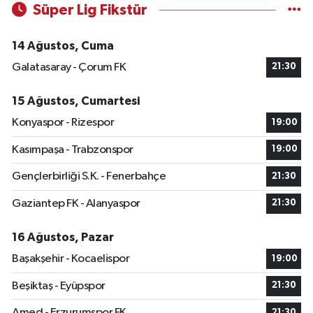
Süper Lig Fikstür
14 Ağustos, Cuma
Galatasaray - Çorum FK
21:30
15 Ağustos, Cumartesi
Konyaspor - Rizespor
19:00
Kasımpaşa - Trabzonspor
19:00
Gençlerbirliği S.K. - Fenerbahçe
21:30
Gaziantep FK - Alanyaspor
21:30
16 Ağustos, Pazar
Başakşehir - Kocaelispor
19:00
Beşiktaş - Eyüpspor
21:30
Amed - Erzurumspor FK
21:30