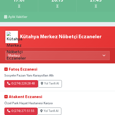
17:01
20:13
21:43
Aylık Vakitler
Kütahya Merkez Nöbetçi Eczaneler
Fatoş Eczanesi
Sosyete Pazarı Yanı Karayolları Altı
0 (274) 226 28 48
Yol Tarifi Al
Atakent Eczanesi
Özel Park Hayat Hastanesi Karşısı
0 (274) 271 51 55
Yol Tarifi Al