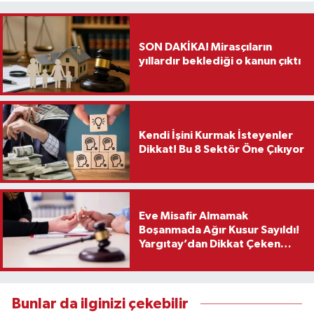
SON DAKİKA! Mirasçıların
yıllardır beklediği o kanun çıktı
Kendi İşini Kurmak İsteyenler
Dikkat! Bu 8 Sektör Öne Çıkıyor
Eve Misafir Almamak
Boşanmada Ağır Kusur Sayıldı!
Yargıtay’dan Dikkat Çeken
Karar
Bunlar da ilginizi çekebilir