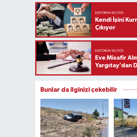
EDITÖRÜN SEÇTIĞI
Kendi İşini Ku
Çıkıyor
EDITÖRÜN SEÇTIĞI
Eve Misafir Al
Yargıtay’dan 
Bunlar da ilginizi çekebilir