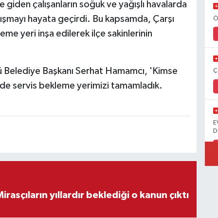
le giden çalışanların soğuk ve yağışlı havalarda
alışmayı hayata geçirdi. Bu kapsamda, Çarşı
Ö
eme yeri inşa edilerek ilçe sakinlerinin
önü Belediye Başkanı Serhat Hamamcı, 'Kimse
Ç
ede servis bekleme yerimizi tamamladık.
E
D
ON DAKİKA! Mirasçıların yıllardır beklediği o kanun çıktı