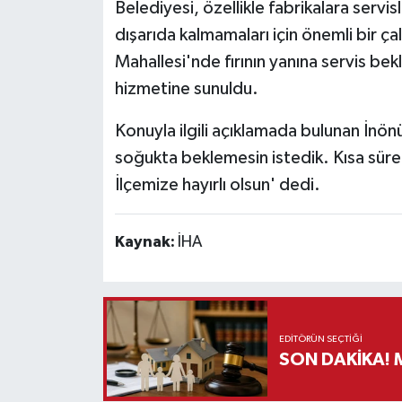
Belediyesi, özellikle fabrikalara servis
dışarıda kalmamaları için önemli bir ç
Teknoloji
Mahallesi'nde fırının yanına servis bekl
hizmetine sunuldu.
Vasıta
Konuyla ilgili açıklamada bulunan İn
Vefat Haberleri
soğukta beklemesin istedik. Kısa sür
Yaşam
İlçemize hayırlı olsun' dedi.
Kaynak:
İHA
EDITÖRÜN SEÇTIĞI
S