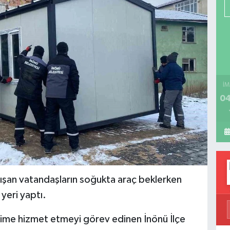
İM
04
alışan vatandaşların soğukta araç beklerken
yeri yaptı.
esime hizmet etmeyi görev edinen İnönü İlçe