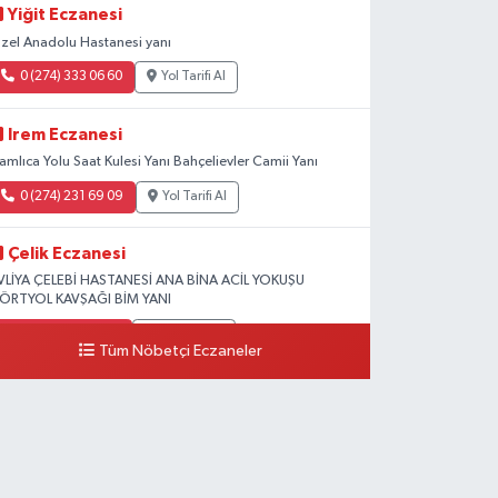
Yiğit Eczanesi
zel Anadolu Hastanesi yanı
0 (274) 333 06 60
Yol Tarifi Al
Irem Eczanesi
amlıca Yolu Saat Kulesi Yanı Bahçelievler Camii Yanı
0 (274) 231 69 09
Yol Tarifi Al
Çelik Eczanesi
VLİYA ÇELEBİ HASTANESİ ANA BİNA ACİL YOKUŞU
ÖRTYOL KAVŞAĞI BİM YANI
0 (274) 231 81 64
Yol Tarifi Al
Tüm Nöbetçi Eczaneler