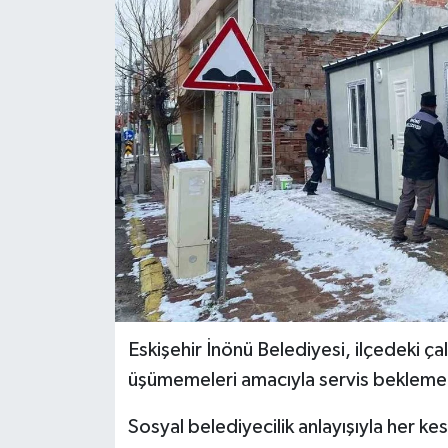
Haber
Haber İlanlar
Kültür-Sanat
Magazin
Resmi İlanlar
Sağlık
Seri İlan
Eskişehir İnönü Belediyesi, ilçedeki ç
üşümemeleri amacıyla servis bekleme 
Siyaset
Sosyal belediyecilik anlayışıyla her k
Spor