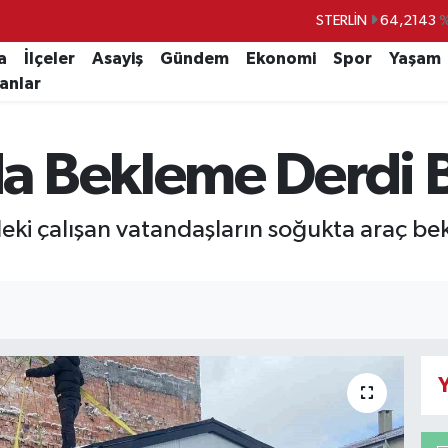
STERLİN
64,2143
GRAM ALTIN
6500.87
%0.
a
İlçeler
Asayiş
Gündem
Ekonomi
Spor
Yaşam
lanlar
BİST100
13.799
%
BITCOIN
64.643,95
%0.
 Bekleme Derdi B
DOLAR
47,6704
EURO
55,0406
%-0.
edeki çalışan vatandaşların soğukta araç 
Y