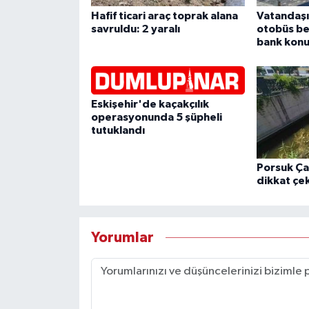
Hafif ticari araç toprak alana
Vatandaşı
savruldu: 2 yaralı
otobüs be
bank konu
Eskişehir'de kaçakçılık
operasyonunda 5 şüpheli
tutuklandı
Porsuk Çay
dikkat çek
Yorumlar