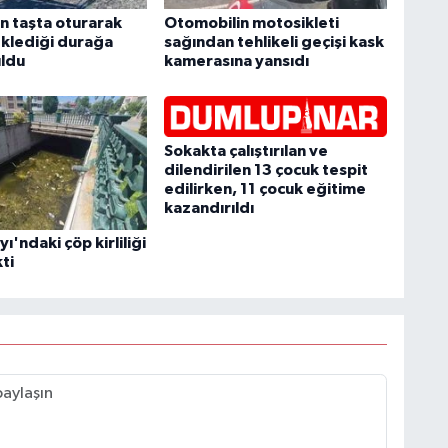
n taşta oturarak
Otomobilin motosikleti
klediği durağa
sağından tehlikeli geçişi kask
ldu
kamerasına yansıdı
Sokakta çalıştırılan ve
dilendirilen 13 çocuk tespit
edilirken, 11 çocuk eğitime
kazandırıldı
ı'ndaki çöp kirliliği
ti