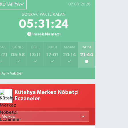
KÜTAHYA
07.08.2026
SONRAKI VAKTE KALAN
05:31:24
İmsak Namazı
SAK
GÜNEŞ
ÖĞLE
İKINDI
AKŞAM
YATSI
:21
05:58
13:11
17:01
20:14
21:44
Aylık Vakitler
Kütahya Merkez Nöbetçi
Eczaneler