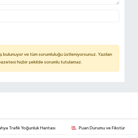
ş bulunuyor ve tüm sorumluluğu üstleniyorsunuz. Yazılan
azetesi hiçbir şekilde sorumlu tutulamaz.
hya Trafik Yoğunluk Haritası
Puan Durumu ve Fikstür