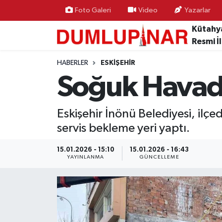
Foto Galeri
Video
Yazarlar
Kütahy
Asayiş
Kütahya Hava Durumu
Resmi İ
Diğer
Kütahya Trafik Yoğunluk Haritası
HABERLER
ESKIŞEHIR
Soğuk Havada
Dünya
Süper Lig Puan Durumu ve Fikstür
Eskişehir İnönü Belediyesi, ilç
Eğitim
Tüm Manşetler
servis bekleme yeri yaptı.
Ekonomi
Son Dakika Haberleri
15.01.2026 - 15:10
15.01.2026 - 16:43
YAYINLANMA
GÜNCELLEME
Eleman
Haber Arşivi
Emlak
Gündem