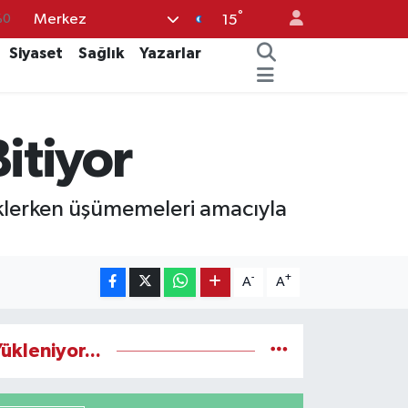
°
Merkez
%0
15
12
Siyaset
Sağlık
Yazarlar
70
16
itiyor
%0
08
beklerken üşümemeleri amacıyla
-
+
A
A
ükleniyor...