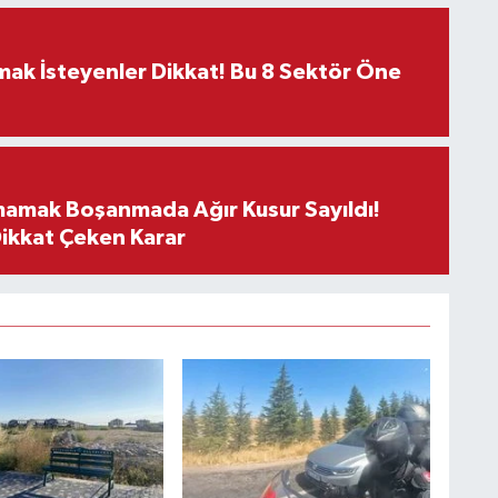
rmak İsteyenler Dikkat! Bu 8 Sektör Öne
mamak Boşanmada Ağır Kusur Sayıldı!
Dikkat Çeken Karar